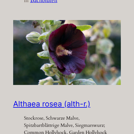
in
Bachblüten
Althaea rosea (alth-r.)
Stockrose, Schwarze Malve,
Spitzbartblättrige Malve, Siegmarswurz;
Common Hollyhock, Garden Hollyhock