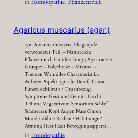
in
Homöopathie
, 
Pflanzenreich
Agaricus muscarius (agar.)
syn. Amanita muscaria, Fliegenpilz
verwendeter Teil: – Naturreich:
Pflanzenreich Familie: Fungi; Agaricaceae
Gruppe: – Polychrest: – Miasma: –
Themen Wahnidee Charakteristika
Äußerer Aspekt typische Berufe Causa
Puncta debilitatis / Organbezug
Symptome Geist und Gemüt Furcht
Träume Vegetativum Sensorium Schlaf
Schmerzen Kopf Augen Nase Ohren
Mund / Zähne Rachen / Hals Lunge /
Atmung Herz Haut Bewegungsapparat…
in
Homöopathie