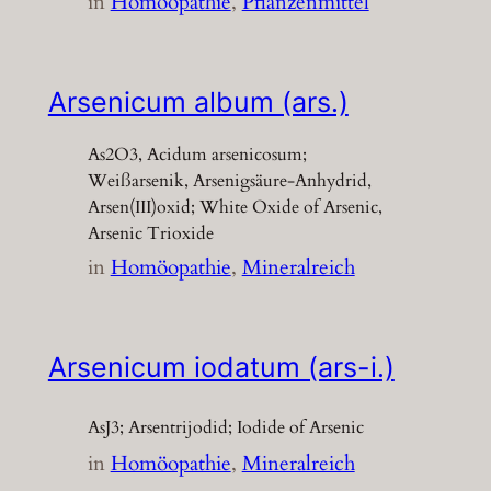
in
Homöopathie
, 
Pflanzenmittel
Arsenicum album (ars.)
As2O3, Acidum arsenicosum;
Weißarsenik, Arsenigsäure-Anhydrid,
Arsen(III)oxid; White Oxide of Arsenic,
Arsenic Trioxide
in
Homöopathie
, 
Mineralreich
Arsenicum iodatum (ars-i.)
AsJ3; Arsentrijodid; Iodide of Arsenic
in
Homöopathie
, 
Mineralreich