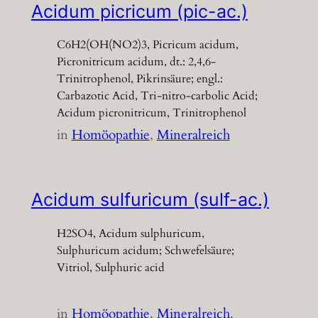
Acidum picricum (pic-ac.)
C6H2(OH(NO2)3, Picricum acidum,
Picronitricum acidum, dt.: 2,4,6-
Trinitrophenol, Pikrinsäure; engl.:
Carbazotic Acid, Tri-nitro-carbolic Acid;
Acidum picronitricum, Trinitrophenol
in
Homöopathie
, 
Mineralreich
Acidum sulfuricum (sulf-ac.)
H2SO4, Acidum sulphuricum,
Sulphuricum acidum; Schwefelsäure;
Vitriol, Sulphuric acid
in
Homöopathie
, 
Mineralreich
, 