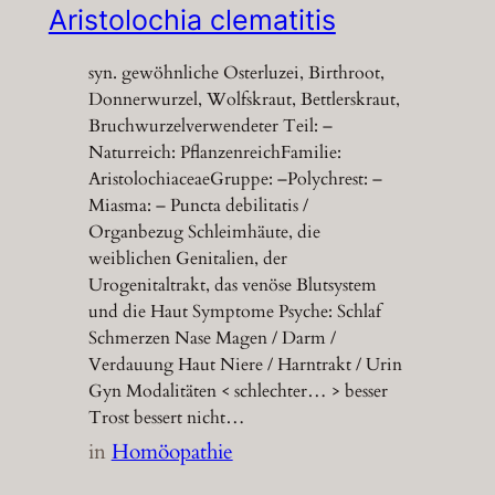
Aristolochia clematitis
syn. gewöhnliche Osterluzei, Birthroot,
Donnerwurzel, Wolfskraut, Bettlerskraut,
Bruchwurzelverwendeter Teil: –
Naturreich: PflanzenreichFamilie:
AristolochiaceaeGruppe: –Polychrest: –
Miasma: – Puncta debilitatis /
Organbezug Schleimhäute, die
weiblichen Genitalien, der
Urogenitaltrakt, das venöse Blutsystem
und die Haut Symptome Psyche: Schlaf
Schmerzen Nase Magen / Darm /
Verdauung Haut Niere / Harntrakt / Urin
Gyn Modalitäten < schlechter… > besser
Trost bessert nicht…
in
Homöopathie