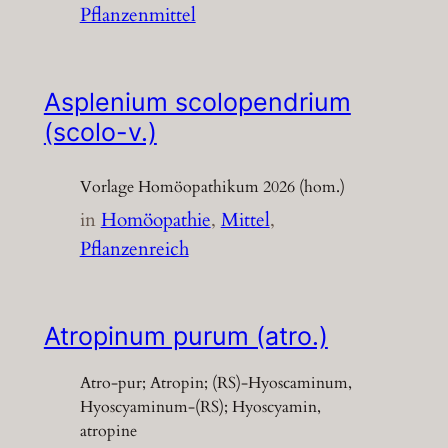
Pflanzenmittel
Asplenium scolopendrium
(scolo-v.)
Vorlage Homöopathikum 2026 (hom.)
in
Homöopathie
, 
Mittel
, 
Pflanzenreich
Atropinum purum (atro.)
Atro-pur; Atropin; (RS)-Hyoscaminum,
Hyoscyaminum-(RS); Hyoscyamin,
atropine