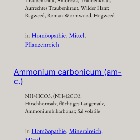
Traubenkraut, Ambrosia, Traubenkraut,
Aufrechtes Traubenkraut, Wilder Hanf;
Ragweed, Roman Wormwood, Hogweed
in
Homöopathie
, 
Mittel
, 
Pflanzenreich
Ammonium carbonicum (am-
c.)
NH4HCO3, (NH4)2CO3;
Hirschhornsalz, flüchtiges Laugensalz,
Ammoniumbikarbonat; Sal volatile
in
Homöopathie
, 
Mineralreich
, 