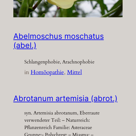
Abelmoschus moschatus
(abel.)
Schlangenphobie, Arachnophobie
in
Homöopathie
, 
Mittel
Abrotanum artemisia (abrot.)
syn. Artemisia abrotanum, Eberraute
verwendeter Teil: – Naturreich:
Pflanzenreich Familie: Asteraceae
Gruppe:- Polychrest: – Miasma: –