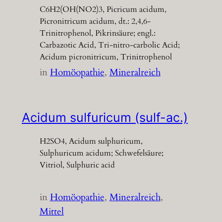
C6H2(OH(NO2)3, Picricum acidum,
Picronitricum acidum, dt.: 2,4,6-
Trinitrophenol, Pikrinsäure; engl.:
Carbazotic Acid, Tri-nitro-carbolic Acid;
Acidum picronitricum, Trinitrophenol
in
Homöopathie
, 
Mineralreich
Acidum sulfuricum (sulf-ac.)
H2SO4, Acidum sulphuricum,
Sulphuricum acidum; Schwefelsäure;
Vitriol, Sulphuric acid
in
Homöopathie
, 
Mineralreich
, 
Mittel