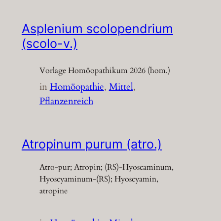
Asplenium scolopendrium
(scolo-v.)
Vorlage Homöopathikum 2026 (hom.)
in
Homöopathie
, 
Mittel
, 
Pflanzenreich
Atropinum purum (atro.)
Atro-pur; Atropin; (RS)-Hyoscaminum,
Hyoscyaminum-(RS); Hyoscyamin,
atropine