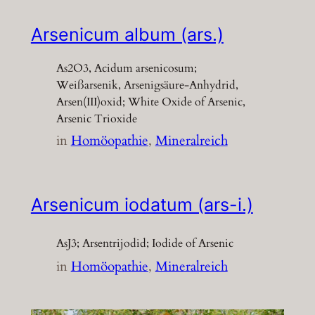
Arsenicum album (ars.)
As2O3, Acidum arsenicosum;
Weißarsenik, Arsenigsäure-Anhydrid,
Arsen(III)oxid; White Oxide of Arsenic,
Arsenic Trioxide
in
Homöopathie
, 
Mineralreich
Arsenicum iodatum (ars-i.)
AsJ3; Arsentrijodid; Iodide of Arsenic
in
Homöopathie
, 
Mineralreich