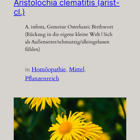
Aristolochia clematitis (arist-
cl.)
A. infesta, Gemeine Osterluzei; Birthwort
(Rückzug in die eigene kleine Welt | Sich
als Außenseiter/schmutzig/alleingelassen
fühlen)
in
Homöopathie
, 
Mittel
, 
Pflanzenreich