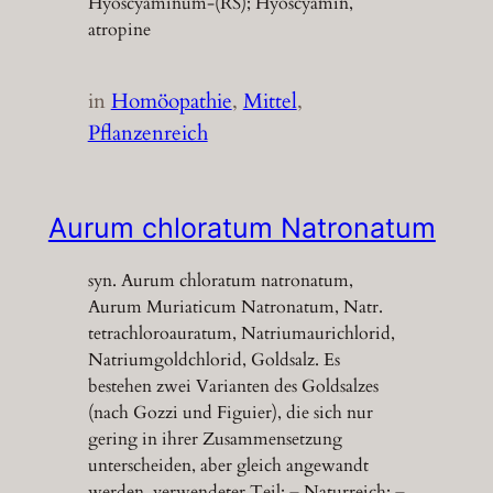
Hyoscyaminum-(RS); Hyoscyamin,
atropine
in
Homöopathie
, 
Mittel
, 
Pflanzenreich
Aurum chloratum Natronatum
syn. Aurum chloratum natronatum,
Aurum Muriaticum Natronatum, Natr.
tetrachloroauratum, Natriumaurichlorid,
Natriumgoldchlorid, Goldsalz. Es
bestehen zwei Varianten des Goldsalzes
(nach Gozzi und Figuier), die sich nur
gering in ihrer Zusammensetzung
unterscheiden, aber gleich angewandt
werden. verwendeter Teil: – Naturreich: –