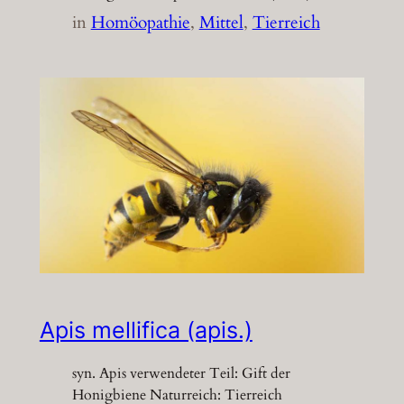
in
Homöopathie
, 
Mittel
, 
Tierreich
Apis mellifica (apis.)
syn. Apis verwendeter Teil: Gift der
Honigbiene Naturreich: Tierreich