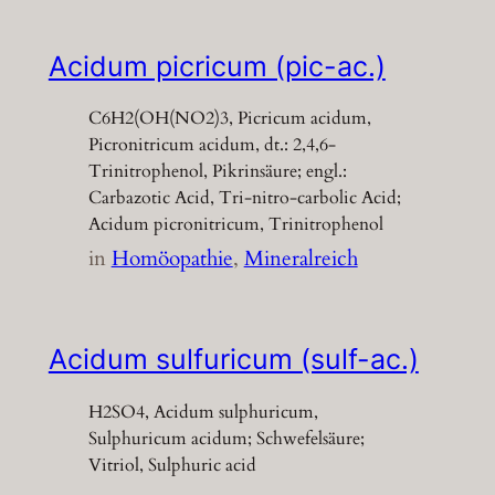
Acidum picricum (pic-ac.)
C6H2(OH(NO2)3, Picricum acidum,
Picronitricum acidum, dt.: 2,4,6-
Trinitrophenol, Pikrinsäure; engl.:
Carbazotic Acid, Tri-nitro-carbolic Acid;
Acidum picronitricum, Trinitrophenol
in
Homöopathie
, 
Mineralreich
Acidum sulfuricum (sulf-ac.)
H2SO4, Acidum sulphuricum,
Sulphuricum acidum; Schwefelsäure;
Vitriol, Sulphuric acid