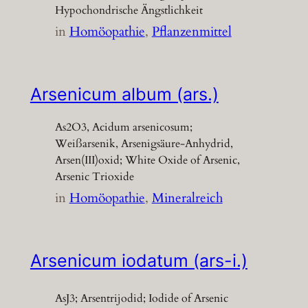
Hypochondrische Ängstlichkeit
in
Homöopathie
, 
Pflanzenmittel
Arsenicum album (ars.)
As2O3, Acidum arsenicosum;
Weißarsenik, Arsenigsäure-Anhydrid,
Arsen(III)oxid; White Oxide of Arsenic,
Arsenic Trioxide
in
Homöopathie
, 
Mineralreich
Arsenicum iodatum (ars-i.)
AsJ3; Arsentrijodid; Iodide of Arsenic