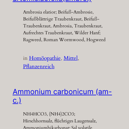
Ambrosia elatior; Beifuß-Ambrosie,
Beifußblättrige Traubenkraut, Beifuß-
Traubenkraut, Ambrosia, Traubenkraut,
Aufrechtes Traubenkraut, Wilder Hanf;
Ragweed, Roman Wormwood, Hogweed
in
Homöopathie
, 
Mittel
, 
Pflanzenreich
Ammonium carbonicum (am-
c.)
NH4HCO3, (NH4)2CO3;
Hirschhornsalz, flüchtiges Laugensalz,
Ammoniumbikarbonat; Sal volatile