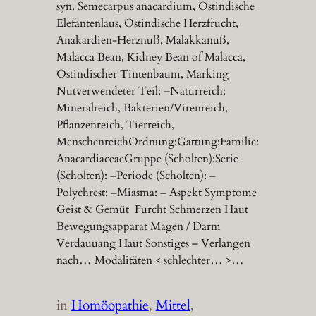
syn. Semecarpus anacardium, Ostindische
Elefantenlaus, Ostindische Herzfrucht,
Anakardien-Herznuß, Malakkanuß,
Malacca Bean, Kidney Bean of Malacca,
Ostindischer Tintenbaum, Marking
Nutverwendeter Teil: –Naturreich:
Mineralreich, Bakterien/Virenreich,
Pflanzenreich, Tierreich,
MenschenreichOrdnung:Gattung:Familie:
AnacardiaceaeGruppe (Scholten):Serie
(Scholten): –Periode (Scholten): –
Polychrest: –Miasma: – Aspekt Symptome
Geist & Gemüt Furcht Schmerzen Haut
Bewegungsapparat Magen / Darm
Verdauuang Haut Sonstiges – Verlangen
nach… Modalitäten < schlechter… >…
in
Homöopathie
, 
Mittel
, 