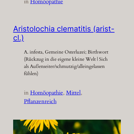
in
Homöopathie
Aristolochia clematitis (arist-
cl.)
A. infesta, Gemeine Osterluzei; Birthwort
(Rückzug in die eigene kleine Welt | Sich
als Außenseiter/schmutzig/alleingelassen
fühlen)
in
Homöopathie
, 
Mittel
, 
Pflanzenreich