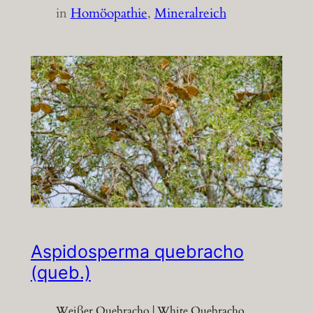
in
Homöopathie
, 
Mineralreich
Aspidosperma quebracho
(queb.)
Weißer Quebracho | White Quebracho