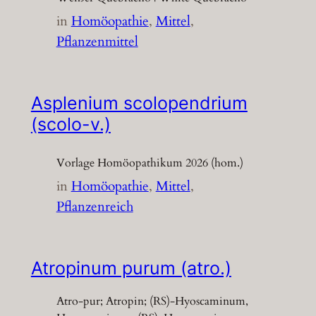
in
Homöopathie
, 
Mittel
, 
Pflanzenmittel
Asplenium scolopendrium
(scolo-v.)
Vorlage Homöopathikum 2026 (hom.)
in
Homöopathie
, 
Mittel
, 
Pflanzenreich
Atropinum purum (atro.)
Atro-pur; Atropin; (RS)-Hyoscaminum,