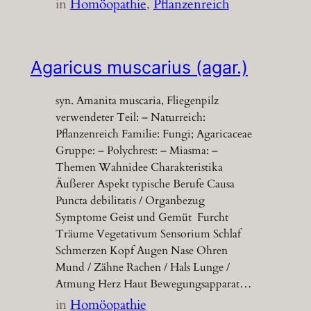
in
Homöopathie
, 
Pflanzenreich
Agaricus muscarius (agar.)
syn. Amanita muscaria, Fliegenpilz
verwendeter Teil: – Naturreich:
Pflanzenreich Familie: Fungi; Agaricaceae
Gruppe: – Polychrest: – Miasma: –
Themen Wahnidee Charakteristika
Äußerer Aspekt typische Berufe Causa
Puncta debilitatis / Organbezug
Symptome Geist und Gemüt Furcht
Träume Vegetativum Sensorium Schlaf
Schmerzen Kopf Augen Nase Ohren
Mund / Zähne Rachen / Hals Lunge /
Atmung Herz Haut Bewegungsapparat…
in
Homöopathie