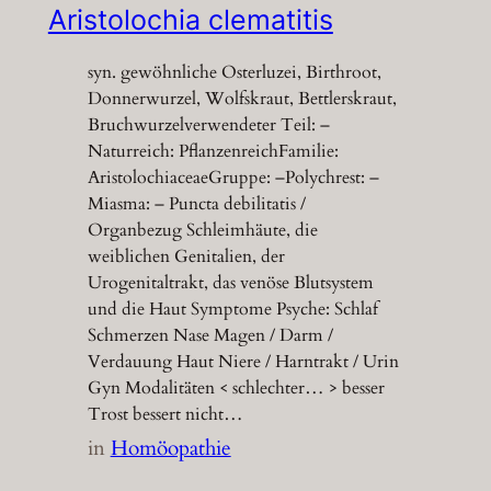
Aristolochia clematitis
syn. gewöhnliche Osterluzei, Birthroot,
Donnerwurzel, Wolfskraut, Bettlerskraut,
Bruchwurzelverwendeter Teil: –
Naturreich: PflanzenreichFamilie:
AristolochiaceaeGruppe: –Polychrest: –
Miasma: – Puncta debilitatis /
Organbezug Schleimhäute, die
weiblichen Genitalien, der
Urogenitaltrakt, das venöse Blutsystem
und die Haut Symptome Psyche: Schlaf
Schmerzen Nase Magen / Darm /
Verdauung Haut Niere / Harntrakt / Urin
Gyn Modalitäten < schlechter… > besser
Trost bessert nicht…
in
Homöopathie