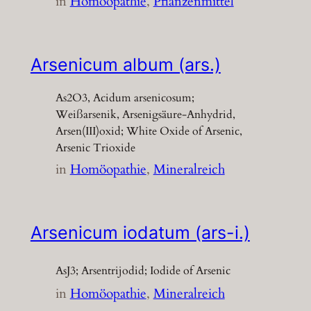
in
Homöopathie
, 
Pflanzenmittel
Arsenicum album (ars.)
As2O3, Acidum arsenicosum;
Weißarsenik, Arsenigsäure-Anhydrid,
Arsen(III)oxid; White Oxide of Arsenic,
Arsenic Trioxide
in
Homöopathie
, 
Mineralreich
Arsenicum iodatum (ars-i.)
AsJ3; Arsentrijodid; Iodide of Arsenic
in
Homöopathie
, 
Mineralreich