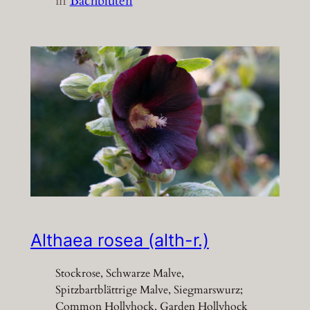
in
Bachblüten
Althaea rosea (alth-r.)
Stockrose, Schwarze Malve,
Spitzbartblättrige Malve, Siegmarswurz;
Common Hollyhock, Garden Hollyhock