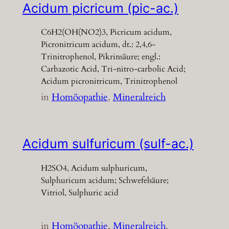
Acidum picricum (pic-ac.)
C6H2(OH(NO2)3, Picricum acidum,
Picronitricum acidum, dt.: 2,4,6-
Trinitrophenol, Pikrinsäure; engl.:
Carbazotic Acid, Tri-nitro-carbolic Acid;
Acidum picronitricum, Trinitrophenol
in
Homöopathie
, 
Mineralreich
Acidum sulfuricum (sulf-ac.)
H2SO4, Acidum sulphuricum,
Sulphuricum acidum; Schwefelsäure;
Vitriol, Sulphuric acid
in
Homöopathie
, 
Mineralreich
, 