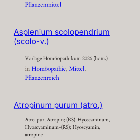
Pflanzenmittel
Asplenium scolopendrium
(scolo-v.)
Vorlage Homöopathikum 2026 (hom.)
in
Homöopathie
, 
Mittel
, 
Pflanzenreich
Atropinum purum (atro.)
Atro-pur; Atropin; (RS)-Hyoscaminum,
Hyoscyaminum-(RS); Hyoscyamin,
atropine