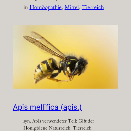
in
Homöopathie
, 
Mittel
, 
Tierreich
Apis mellifica (apis.)
syn. Apis verwendeter Teil: Gift der
Honigbiene Naturreich: Tierreich