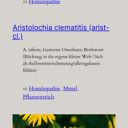
in
Homöopathie
Aristolochia clematitis (arist-
cl.)
A. infesta, Gemeine Osterluzei; Birthwort
(Rückzug in die eigene kleine Welt | Sich
als Außenseiter/schmutzig/alleingelassen
fühlen)
in
Homöopathie
, 
Mittel
, 
Pflanzenreich