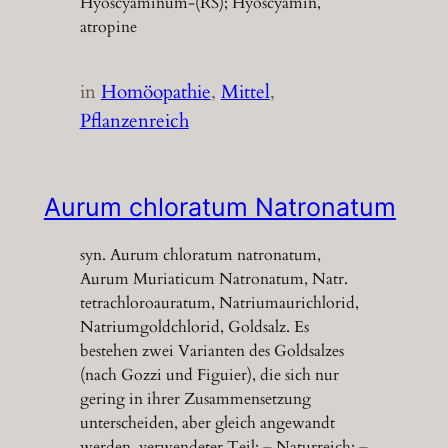
Hyoscyaminum-(RS); Hyoscyamin,
atropine
in
Homöopathie
, 
Mittel
, 
Pflanzenreich
Aurum chloratum Natronatum
syn. Aurum chloratum natronatum,
Aurum Muriaticum Natronatum, Natr.
tetrachloroauratum, Natriumaurichlorid,
Natriumgoldchlorid, Goldsalz. Es
bestehen zwei Varianten des Goldsalzes
(nach Gozzi und Figuier), die sich nur
gering in ihrer Zusammensetzung
unterscheiden, aber gleich angewandt
werden. verwendeter Teil: – Naturreich: –