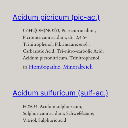
Acidum picricum (pic-ac.)
C6H2(OH(NO2)3, Picricum acidum,
Picronitricum acidum, dt.: 2,4,6-
Trinitrophenol, Pikrinsäure; engl.:
Carbazotic Acid, Tri-nitro-carbolic Acid;
Acidum picronitricum, Trinitrophenol
in
Homöopathie
, 
Mineralreich
Acidum sulfuricum (sulf-ac.)
H2SO4, Acidum sulphuricum,
Sulphuricum acidum; Schwefelsäure;
Vitriol, Sulphuric acid