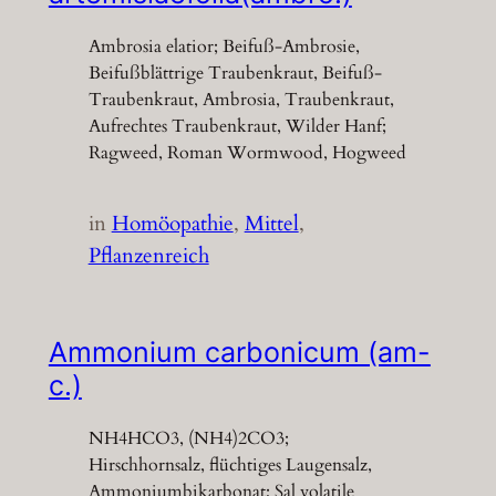
Ambrosia elatior; Beifuß-Ambrosie,
Beifußblättrige Traubenkraut, Beifuß-
Traubenkraut, Ambrosia, Traubenkraut,
Aufrechtes Traubenkraut, Wilder Hanf;
Ragweed, Roman Wormwood, Hogweed
in
Homöopathie
, 
Mittel
, 
Pflanzenreich
Ammonium carbonicum (am-
c.)
NH4HCO3, (NH4)2CO3;
Hirschhornsalz, flüchtiges Laugensalz,
Ammoniumbikarbonat; Sal volatile