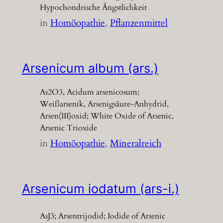
Hypochondrische Ängstlichkeit
in
Homöopathie
, 
Pflanzenmittel
Arsenicum album (ars.)
As2O3, Acidum arsenicosum;
Weißarsenik, Arsenigsäure-Anhydrid,
Arsen(III)oxid; White Oxide of Arsenic,
Arsenic Trioxide
in
Homöopathie
, 
Mineralreich
Arsenicum iodatum (ars-i.)
AsJ3; Arsentrijodid; Iodide of Arsenic