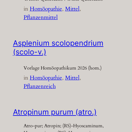
in
Homöopathie
, 
Mittel
, 
Pflanzenmittel
Asplenium scolopendrium
(scolo-v.)
Vorlage Homöopathikum 2026 (hom.)
in
Homöopathie
, 
Mittel
, 
Pflanzenreich
Atropinum purum (atro.)
Atro-pur; Atropin; (RS)-Hyoscaminum,