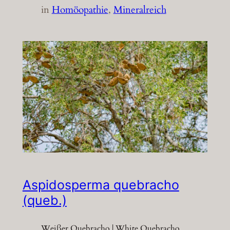
in
Homöopathie
, 
Mineralreich
Aspidosperma quebracho
(queb.)
Weißer Quebracho | White Quebracho