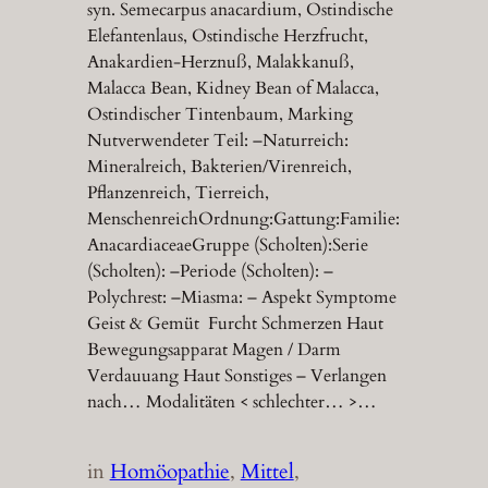
syn. Semecarpus anacardium, Ostindische
Elefantenlaus, Ostindische Herzfrucht,
Anakardien-Herznuß, Malakkanuß,
Malacca Bean, Kidney Bean of Malacca,
Ostindischer Tintenbaum, Marking
Nutverwendeter Teil: –Naturreich:
Mineralreich, Bakterien/Virenreich,
Pflanzenreich, Tierreich,
MenschenreichOrdnung:Gattung:Familie:
AnacardiaceaeGruppe (Scholten):Serie
(Scholten): –Periode (Scholten): –
Polychrest: –Miasma: – Aspekt Symptome
Geist & Gemüt Furcht Schmerzen Haut
Bewegungsapparat Magen / Darm
Verdauuang Haut Sonstiges – Verlangen
nach… Modalitäten < schlechter… >…
in
Homöopathie
, 
Mittel
, 