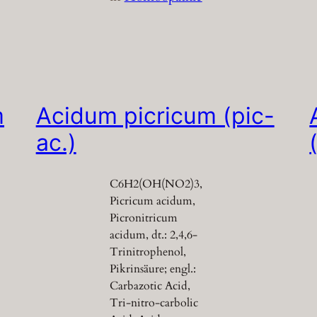
m
Acidum picricum (pic-
ac.)
C6H2(OH(NO2)3,
Picricum acidum,
Picronitricum
acidum, dt.: 2,4,6-
Trinitrophenol,
Pikrinsäure; engl.:
Carbazotic Acid,
Tri-nitro-carbolic