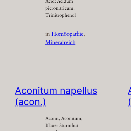
Acid; Acidum
picronitricum,
Trinitrophenol
in
Homöopathie
, 
Mineralreich
Aconitum napellus
(acon.)
Aconit, Aconitum;
Blauer Sturmhut,