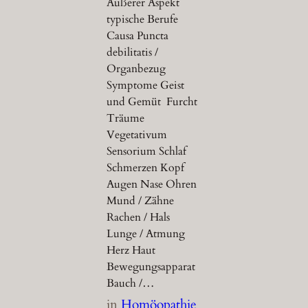
Äußerer Aspekt
typische Berufe
Causa Puncta
debilitatis /
Organbezug
Symptome Geist
und Gemüt Furcht
Träume
Vegetativum
Sensorium Schlaf
Schmerzen Kopf
Augen Nase Ohren
Mund / Zähne
Rachen / Hals
Lunge / Atmung
Herz Haut
Bewegungsapparat
Bauch /…
in
Homöopathie