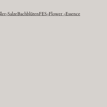
ler-Salze
Bachblüten
FES-Flower -Essence