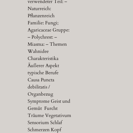
verwendeter Teil: –
Naturreich:
Pflanzenreich
Familie: Fungi;
Agaricaceae Gruppe:
– Polychrest: –
Miasma: – Themen
Wahnidee
Charakteristika
Äußerer Aspekt
typische Berufe
Causa Puncta
debilitatis /
Organbezug
Symptome Geist und
Gemüt Furcht
Träume Vegetativum
Sensorium Schlaf
Schmerzen Kopf