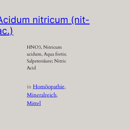
Acidum nitricum (nit-
ac.)
HNO3, Nitricum
acidum, Aqua fortis;
Salpetersäure; Nitric
Acid
in
Homöopathie
, 
Mineralreich
, 
Mittel