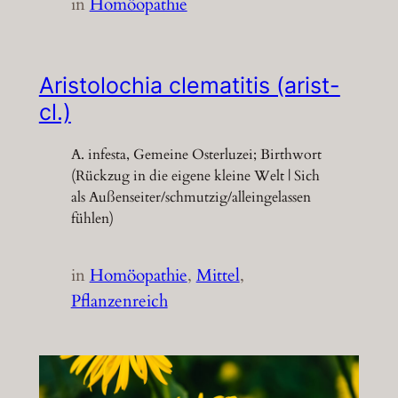
in
Homöopathie
Aristolochia clematitis (arist-
cl.)
A. infesta, Gemeine Osterluzei; Birthwort
(Rückzug in die eigene kleine Welt | Sich
als Außenseiter/schmutzig/alleingelassen
fühlen)
in
Homöopathie
, 
Mittel
, 
Pflanzenreich