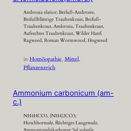
Ambrosia elatior; Beifuß-Ambrosie,
Beifußblättrige Traubenkraut, Beifuß-
Traubenkraut, Ambrosia, Traubenkraut,
Aufrechtes Traubenkraut, Wilder Hanf;
Ragweed, Roman Wormwood, Hogweed
in
Homöopathie
, 
Mittel
, 
Pflanzenreich
Ammonium carbonicum (am-
c.)
NH4HCO3, (NH4)2CO3;
Hirschhornsalz, flüchtiges Laugensalz,
Ammoniumbikarbonat; Sal volatile