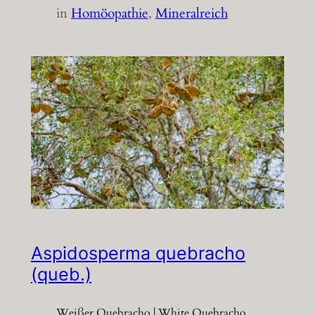
in
Homöopathie
, 
Mineralreich
Aspidosperma quebracho
(queb.)
Weißer Quebracho | White Quebracho