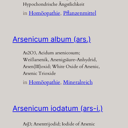
Hypochondrische Ängstlichkeit
in
Homöopathie
, 
Pflanzenmittel
Arsenicum album (ars.)
As2O3, Acidum arsenicosum;
Weißarsenik, Arsenigsäure-Anhydrid,
Arsen(III)oxid; White Oxide of Arsenic,
Arsenic Trioxide
in
Homöopathie
, 
Mineralreich
Arsenicum iodatum (ars-i.)
AsJ3; Arsentrijodid; Iodide of Arsenic