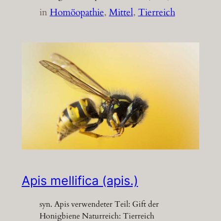
in
Homöopathie
, 
Mittel
, 
Tierreich
Apis mellifica (apis.)
syn. Apis verwendeter Teil: Gift der
Honigbiene Naturreich: Tierreich