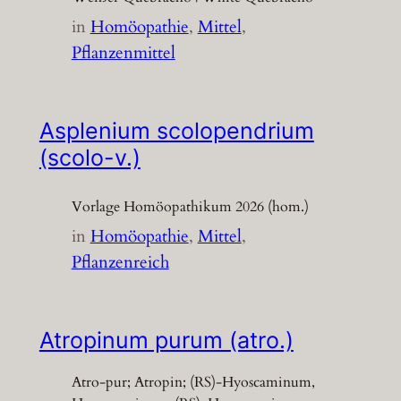
in
Homöopathie
, 
Mittel
, 
Pflanzenmittel
Asplenium scolopendrium
(scolo-v.)
Vorlage Homöopathikum 2026 (hom.)
in
Homöopathie
, 
Mittel
, 
Pflanzenreich
Atropinum purum (atro.)
Atro-pur; Atropin; (RS)-Hyoscaminum,