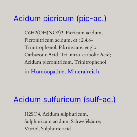
Acidum picricum (pic-ac.)
C6H2(OH(NO2)3, Picricum acidum,
Picronitricum acidum, dt.: 2,4,6-
Trinitrophenol, Pikrinsäure; engl.:
Carbazotic Acid, Tri-nitro-carbolic Acid;
Acidum picronitricum, Trinitrophenol
in
Homöopathie
, 
Mineralreich
Acidum sulfuricum (sulf-ac.)
H2SO4, Acidum sulphuricum,
Sulphuricum acidum; Schwefelsäure;
Vitriol, Sulphuric acid