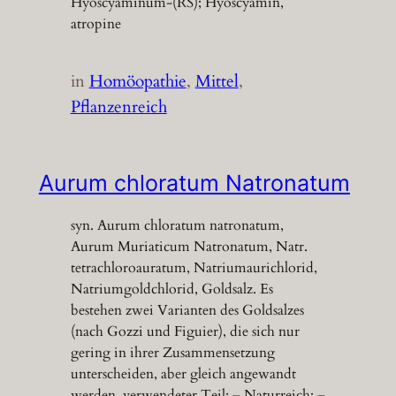
Hyoscyaminum-(RS); Hyoscyamin,
atropine
in
Homöopathie
, 
Mittel
, 
Pflanzenreich
Aurum chloratum Natronatum
syn. Aurum chloratum natronatum,
Aurum Muriaticum Natronatum, Natr.
tetrachloroauratum, Natriumaurichlorid,
Natriumgoldchlorid, Goldsalz. Es
bestehen zwei Varianten des Goldsalzes
(nach Gozzi und Figuier), die sich nur
gering in ihrer Zusammensetzung
unterscheiden, aber gleich angewandt
werden. verwendeter Teil: – Naturreich: –