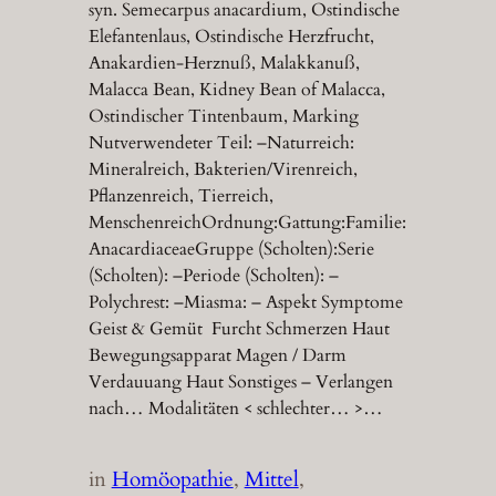
syn. Semecarpus anacardium, Ostindische
Elefantenlaus, Ostindische Herzfrucht,
Anakardien-Herznuß, Malakkanuß,
Malacca Bean, Kidney Bean of Malacca,
Ostindischer Tintenbaum, Marking
Nutverwendeter Teil: –Naturreich:
Mineralreich, Bakterien/Virenreich,
Pflanzenreich, Tierreich,
MenschenreichOrdnung:Gattung:Familie:
AnacardiaceaeGruppe (Scholten):Serie
(Scholten): –Periode (Scholten): –
Polychrest: –Miasma: – Aspekt Symptome
Geist & Gemüt Furcht Schmerzen Haut
Bewegungsapparat Magen / Darm
Verdauuang Haut Sonstiges – Verlangen
nach… Modalitäten < schlechter… >…
in
Homöopathie
, 
Mittel
, 