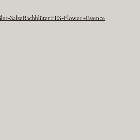
ler-Salze
Bachblüten
FES-Flower -Essence