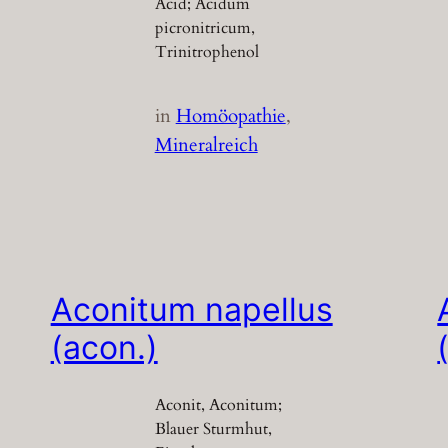
Acid; Acidum
picronitricum,
Trinitrophenol
in
Homöopathie
, 
Mineralreich
Aconitum napellus
(acon.)
Aconit, Aconitum;
Blauer Sturmhut,