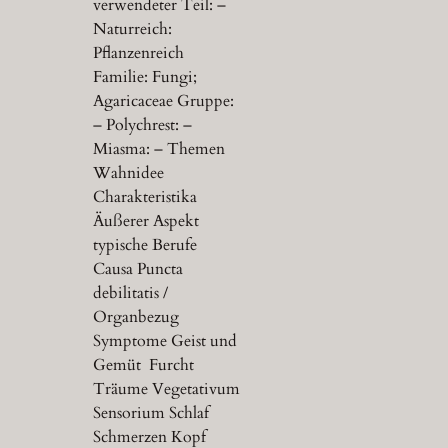
verwendeter Teil: –
Naturreich:
Pflanzenreich
Familie: Fungi;
Agaricaceae Gruppe:
– Polychrest: –
Miasma: – Themen
Wahnidee
Charakteristika
Äußerer Aspekt
typische Berufe
Causa Puncta
debilitatis /
Organbezug
Symptome Geist und
Gemüt Furcht
Träume Vegetativum
Sensorium Schlaf
Schmerzen Kopf