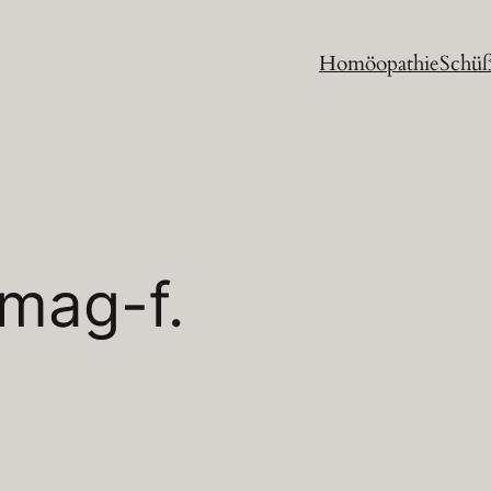
Homöopathie
Schüß
mag-f.