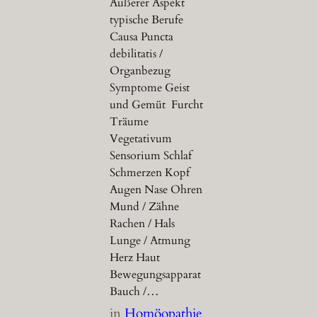
Äußerer Aspekt
typische Berufe
Causa Puncta
debilitatis /
Organbezug
Symptome Geist
und Gemüt Furcht
Träume
Vegetativum
Sensorium Schlaf
Schmerzen Kopf
Augen Nase Ohren
Mund / Zähne
Rachen / Hals
Lunge / Atmung
Herz Haut
Bewegungsapparat
Bauch /…
in
Homöopathie