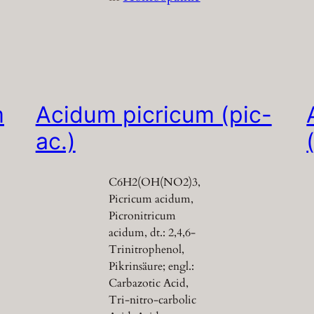
m
Acidum picricum (pic-
ac.)
C6H2(OH(NO2)3,
Picricum acidum,
Picronitricum
acidum, dt.: 2,4,6-
Trinitrophenol,
Pikrinsäure; engl.:
Carbazotic Acid,
Tri-nitro-carbolic