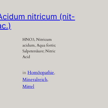
Acidum nitricum (nit-
ac.)
HNO3, Nitricum
acidum, Aqua fortis;
Salpetersäure; Nitric
Acid
in
Homöopathie
, 
Mineralreich
, 
Mittel