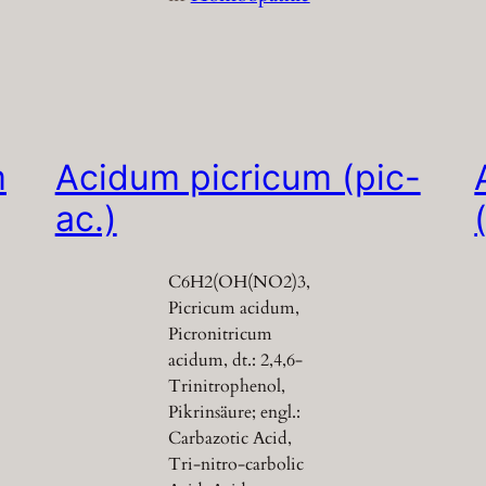
m
Acidum picricum (pic-
ac.)
C6H2(OH(NO2)3,
Picricum acidum,
Picronitricum
acidum, dt.: 2,4,6-
Trinitrophenol,
Pikrinsäure; engl.:
Carbazotic Acid,
Tri-nitro-carbolic