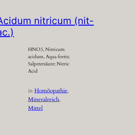
Acidum nitricum (nit-
ac.)
HNO3, Nitricum
acidum, Aqua fortis;
Salpetersäure; Nitric
Acid
in
Homöopathie
, 
Mineralreich
, 
Mittel