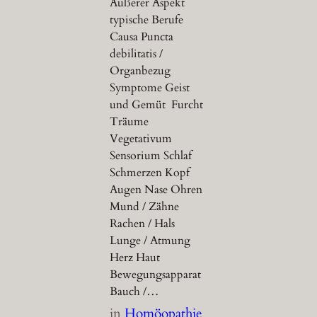
Äußerer Aspekt
typische Berufe
Causa Puncta
debilitatis /
Organbezug
Symptome Geist
und Gemüt Furcht
Träume
Vegetativum
Sensorium Schlaf
Schmerzen Kopf
Augen Nase Ohren
Mund / Zähne
Rachen / Hals
Lunge / Atmung
Herz Haut
Bewegungsapparat
Bauch /…
in
Homöopathie