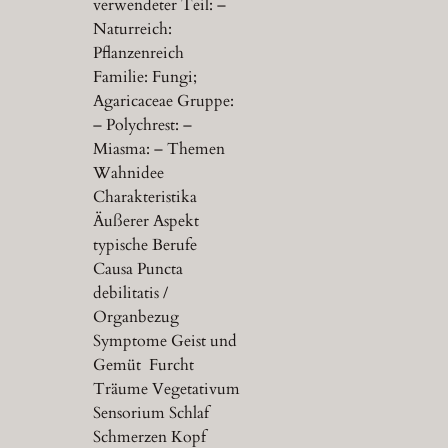
verwendeter Teil: –
Naturreich:
Pflanzenreich
Familie: Fungi;
Agaricaceae Gruppe:
– Polychrest: –
Miasma: – Themen
Wahnidee
Charakteristika
Äußerer Aspekt
typische Berufe
Causa Puncta
debilitatis /
Organbezug
Symptome Geist und
Gemüt Furcht
Träume Vegetativum
Sensorium Schlaf
Schmerzen Kopf