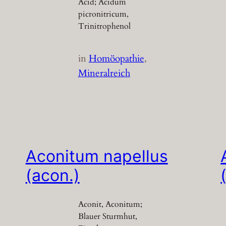
Acid; Acidum
picronitricum,
Trinitrophenol
in
Homöopathie
, 
Mineralreich
Aconitum napellus
(acon.)
Aconit, Aconitum;
Blauer Sturmhut,