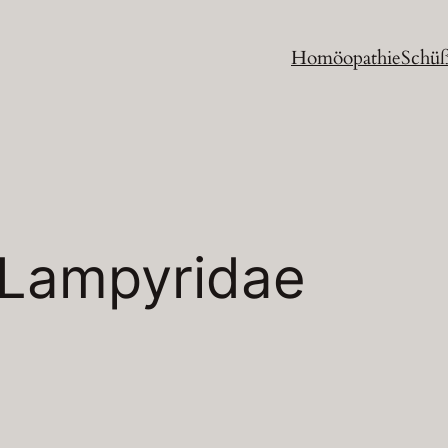
Homöopathie
Schüß
Lampyridae