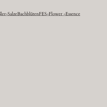
ler-Salze
Bachblüten
FES-Flower -Essence