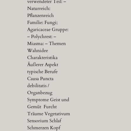
verwendeter Teil: –
Naturreich:
Pflanzenreich
Familie: Fungi;
Agaricaceae Gruppe:
– Polychrest: –
Miasma: – Themen
Wahnidee
Charakteristika
Äußerer Aspekt
typische Berufe
Causa Puncta
debilitatis /
Organbezug
Symptome Geist und
Gemüt Furcht
Träume Vegetativum
Sensorium Schlaf
Schmerzen Kopf