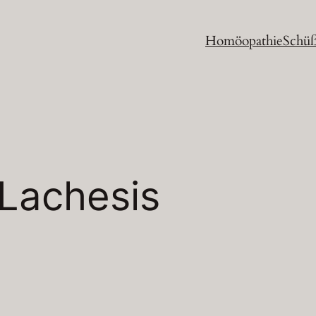
Homöopathie
Schüß
Lachesis