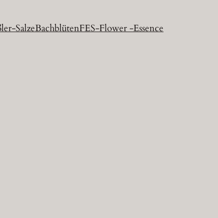
ler-Salze
Bachblüten
FES-Flower -Essence