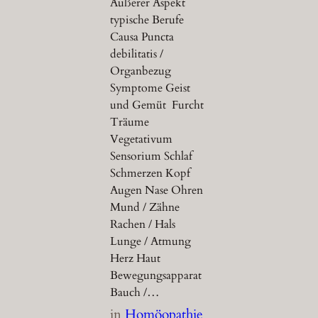
Äußerer Aspekt
typische Berufe
Causa Puncta
debilitatis /
Organbezug
Symptome Geist
und Gemüt Furcht
Träume
Vegetativum
Sensorium Schlaf
Schmerzen Kopf
Augen Nase Ohren
Mund / Zähne
Rachen / Hals
Lunge / Atmung
Herz Haut
Bewegungsapparat
Bauch /…
in
Homöopathie