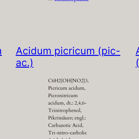
m
Acidum picricum (pic-
ac.)
C6H2(OH(NO2)3,
Picricum acidum,
Picronitricum
acidum, dt.: 2,4,6-
Trinitrophenol,
Pikrinsäure; engl.:
Carbazotic Acid,
Tri-nitro-carbolic