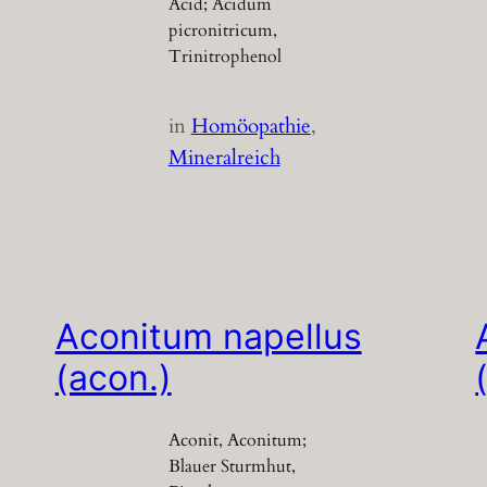
Acid; Acidum
picronitricum,
Trinitrophenol
in
Homöopathie
, 
Mineralreich
Aconitum napellus
(acon.)
Aconit, Aconitum;
Blauer Sturmhut,