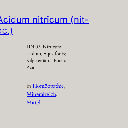
Acidum nitricum (nit-
ac.)
HNO3, Nitricum
acidum, Aqua fortis;
Salpetersäure; Nitric
Acid
in
Homöopathie
, 
Mineralreich
, 
Mittel