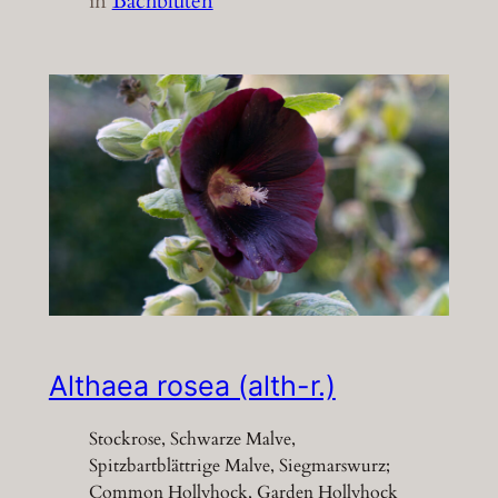
in
Bachblüten
Althaea rosea (alth-r.)
Stockrose, Schwarze Malve,
Spitzbartblättrige Malve, Siegmarswurz;
Common Hollyhock, Garden Hollyhock