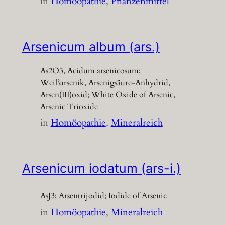
in
Homöopathie
, 
Pflanzenmittel
Arsenicum album (ars.)
As2O3, Acidum arsenicosum;
Weißarsenik, Arsenigsäure-Anhydrid,
Arsen(III)oxid; White Oxide of Arsenic,
Arsenic Trioxide
in
Homöopathie
, 
Mineralreich
Arsenicum iodatum (ars-i.)
AsJ3; Arsentrijodid; Iodide of Arsenic
in
Homöopathie
, 
Mineralreich