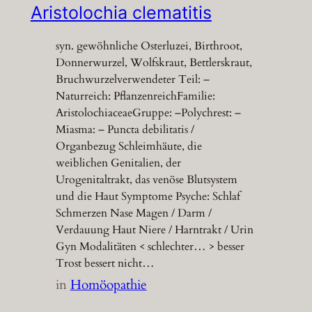
Aristolochia clematitis
syn. gewöhnliche Osterluzei, Birthroot,
Donnerwurzel, Wolfskraut, Bettlerskraut,
Bruchwurzelverwendeter Teil: –
Naturreich: PflanzenreichFamilie:
AristolochiaceaeGruppe: –Polychrest: –
Miasma: – Puncta debilitatis /
Organbezug Schleimhäute, die
weiblichen Genitalien, der
Urogenitaltrakt, das venöse Blutsystem
und die Haut Symptome Psyche: Schlaf
Schmerzen Nase Magen / Darm /
Verdauung Haut Niere / Harntrakt / Urin
Gyn Modalitäten < schlechter… > besser
Trost bessert nicht…
in
Homöopathie