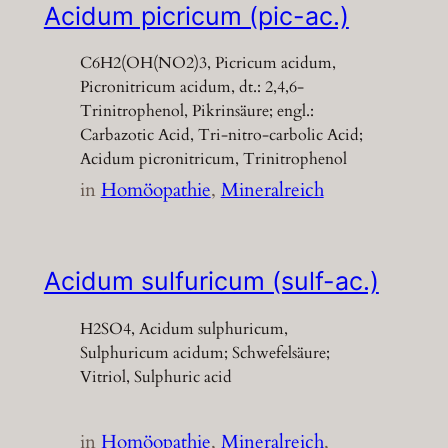
Acidum picricum (pic-ac.)
C6H2(OH(NO2)3, Picricum acidum,
Picronitricum acidum, dt.: 2,4,6-
Trinitrophenol, Pikrinsäure; engl.:
Carbazotic Acid, Tri-nitro-carbolic Acid;
Acidum picronitricum, Trinitrophenol
in
Homöopathie
, 
Mineralreich
Acidum sulfuricum (sulf-ac.)
H2SO4, Acidum sulphuricum,
Sulphuricum acidum; Schwefelsäure;
Vitriol, Sulphuric acid
in
Homöopathie
, 
Mineralreich
, 