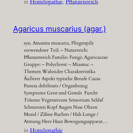
in
Homöopathie
, 
Pflanzenreich
Agaricus muscarius (agar.)
syn. Amanita muscaria, Fliegenpilz
verwendeter Teil: – Naturreich:
Pflanzenreich Familie: Fungi; Agaricaceae
Gruppe: – Polychrest: – Miasma: –
Themen Wahnidee Charakteristika
Äußerer Aspekt typische Berufe Causa
Puncta debilitatis / Organbezug
Symptome Geist und Gemüt Furcht
Träume Vegetativum Sensorium Schlaf
Schmerzen Kopf Augen Nase Ohren
Mund / Zähne Rachen / Hals Lunge /
Atmung Herz Haut Bewegungsapparat…
in
Homöopathie