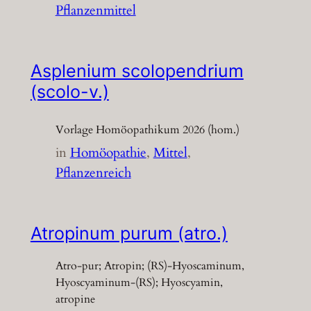
Pflanzenmittel
Asplenium scolopendrium
(scolo-v.)
Vorlage Homöopathikum 2026 (hom.)
in
Homöopathie
, 
Mittel
, 
Pflanzenreich
Atropinum purum (atro.)
Atro-pur; Atropin; (RS)-Hyoscaminum,
Hyoscyaminum-(RS); Hyoscyamin,
atropine