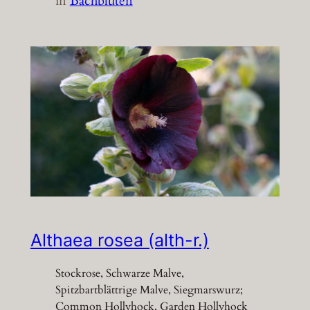
in
Bachblüten
Althaea rosea (alth-r.)
Stockrose, Schwarze Malve,
Spitzbartblättrige Malve, Siegmarswurz;
Common Hollyhock, Garden Hollyhock