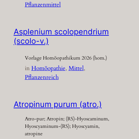
Pflanzenmittel
Asplenium scolopendrium
(scolo-v.)
Vorlage Homöopathikum 2026 (hom.)
in
Homöopathie
, 
Mittel
, 
Pflanzenreich
Atropinum purum (atro.)
Atro-pur; Atropin; (RS)-Hyoscaminum,
Hyoscyaminum-(RS); Hyoscyamin,
atropine