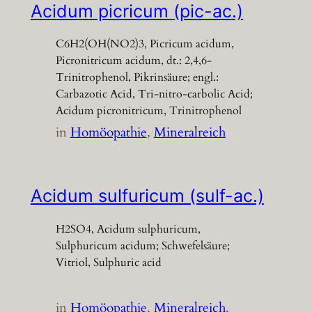
Acidum picricum (pic-ac.)
C6H2(OH(NO2)3, Picricum acidum,
Picronitricum acidum, dt.: 2,4,6-
Trinitrophenol, Pikrinsäure; engl.:
Carbazotic Acid, Tri-nitro-carbolic Acid;
Acidum picronitricum, Trinitrophenol
in
Homöopathie
, 
Mineralreich
Acidum sulfuricum (sulf-ac.)
H2SO4, Acidum sulphuricum,
Sulphuricum acidum; Schwefelsäure;
Vitriol, Sulphuric acid
in
Homöopathie
, 
Mineralreich
, 