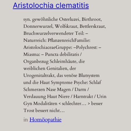
Aristolochia clematitis
syn. gewöhnliche Osterluzei, Birthroot,
Donnerwurzel, Wolfskraut, Bettlerskraut,
Bruchwurzelverwendeter Teil: –
Naturreich: PflanzenreichFamilie:
AristolochiaceaeGruppe: –Polychrest: –
Miasma: – Puncta debilitatis /
Organbezug Schleimhäute, die
weiblichen Genitalien, der
Urogenitaltrakt, das venöse Blutsystem
und die Haut Symptome Psyche: Schlaf
Schmerzen Nase Magen / Darm /
Verdauung Haut Niere / Harntrakt / Urin
Gyn Modalitäten < schlechter… > besser
Trost bessert nicht…
in
Homöopathie