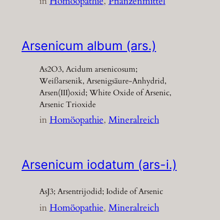
in
Homöopathie
, 
Pflanzenmittel
Arsenicum album (ars.)
As2O3, Acidum arsenicosum;
Weißarsenik, Arsenigsäure-Anhydrid,
Arsen(III)oxid; White Oxide of Arsenic,
Arsenic Trioxide
in
Homöopathie
, 
Mineralreich
Arsenicum iodatum (ars-i.)
AsJ3; Arsentrijodid; Iodide of Arsenic
in
Homöopathie
, 
Mineralreich