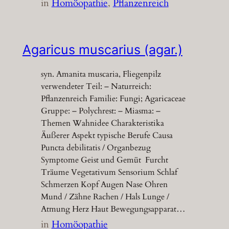
in
Homöopathie
, 
Pflanzenreich
Agaricus muscarius (agar.)
syn. Amanita muscaria, Fliegenpilz
verwendeter Teil: – Naturreich:
Pflanzenreich Familie: Fungi; Agaricaceae
Gruppe: – Polychrest: – Miasma: –
Themen Wahnidee Charakteristika
Äußerer Aspekt typische Berufe Causa
Puncta debilitatis / Organbezug
Symptome Geist und Gemüt Furcht
Träume Vegetativum Sensorium Schlaf
Schmerzen Kopf Augen Nase Ohren
Mund / Zähne Rachen / Hals Lunge /
Atmung Herz Haut Bewegungsapparat…
in
Homöopathie