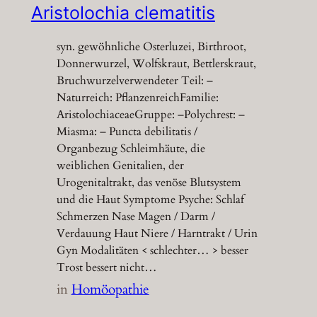
Aristolochia clematitis
syn. gewöhnliche Osterluzei, Birthroot,
Donnerwurzel, Wolfskraut, Bettlerskraut,
Bruchwurzelverwendeter Teil: –
Naturreich: PflanzenreichFamilie:
AristolochiaceaeGruppe: –Polychrest: –
Miasma: – Puncta debilitatis /
Organbezug Schleimhäute, die
weiblichen Genitalien, der
Urogenitaltrakt, das venöse Blutsystem
und die Haut Symptome Psyche: Schlaf
Schmerzen Nase Magen / Darm /
Verdauung Haut Niere / Harntrakt / Urin
Gyn Modalitäten < schlechter… > besser
Trost bessert nicht…
in
Homöopathie