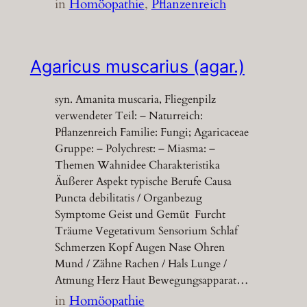
in
Homöopathie
, 
Pflanzenreich
Agaricus muscarius (agar.)
syn. Amanita muscaria, Fliegenpilz
verwendeter Teil: – Naturreich:
Pflanzenreich Familie: Fungi; Agaricaceae
Gruppe: – Polychrest: – Miasma: –
Themen Wahnidee Charakteristika
Äußerer Aspekt typische Berufe Causa
Puncta debilitatis / Organbezug
Symptome Geist und Gemüt Furcht
Träume Vegetativum Sensorium Schlaf
Schmerzen Kopf Augen Nase Ohren
Mund / Zähne Rachen / Hals Lunge /
Atmung Herz Haut Bewegungsapparat…
in
Homöopathie