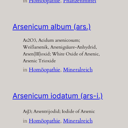
in
Homöopathie
, 
Pflanzenmittel
Arsenicum album (ars.)
As2O3, Acidum arsenicosum;
Weißarsenik, Arsenigsäure-Anhydrid,
Arsen(III)oxid; White Oxide of Arsenic,
Arsenic Trioxide
in
Homöopathie
, 
Mineralreich
Arsenicum iodatum (ars-i.)
AsJ3; Arsentrijodid; Iodide of Arsenic
in
Homöopathie
, 
Mineralreich