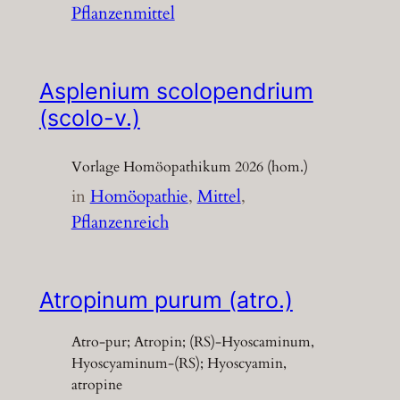
Pflanzenmittel
Asplenium scolopendrium
(scolo-v.)
Vorlage Homöopathikum 2026 (hom.)
in
Homöopathie
, 
Mittel
, 
Pflanzenreich
Atropinum purum (atro.)
Atro-pur; Atropin; (RS)-Hyoscaminum,
Hyoscyaminum-(RS); Hyoscyamin,
atropine