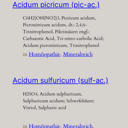
Acidum picricum (pic-ac.)
C6H2(OH(NO2)3, Picricum acidum,
Picronitricum acidum, dt.: 2,4,6-
Trinitrophenol, Pikrinsäure; engl.:
Carbazotic Acid, Tri-nitro-carbolic Acid;
Acidum picronitricum, Trinitrophenol
in
Homöopathie
, 
Mineralreich
Acidum sulfuricum (sulf-ac.)
H2SO4, Acidum sulphuricum,
Sulphuricum acidum; Schwefelsäure;
Vitriol, Sulphuric acid
in
Homöopathie
, 
Mineralreich
, 