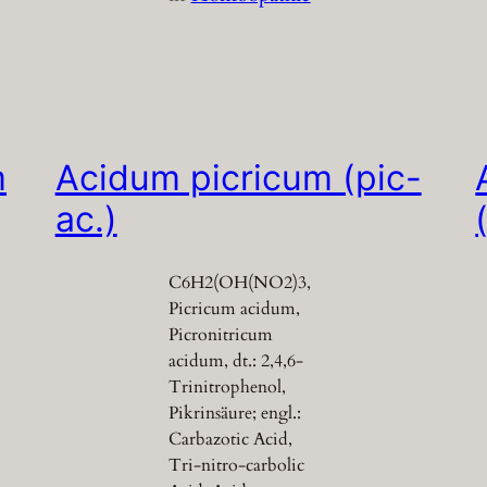
m
Acidum picricum (pic-
ac.)
C6H2(OH(NO2)3,
Picricum acidum,
Picronitricum
acidum, dt.: 2,4,6-
Trinitrophenol,
Pikrinsäure; engl.:
Carbazotic Acid,
Tri-nitro-carbolic