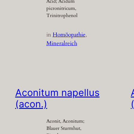
Acid; Acidum
picronitricum,
Trinitrophenol
in
Homöopathie
, 
Mineralreich
Aconitum napellus
(acon.)
Aconit, Aconitum;
Blauer Sturmhut,