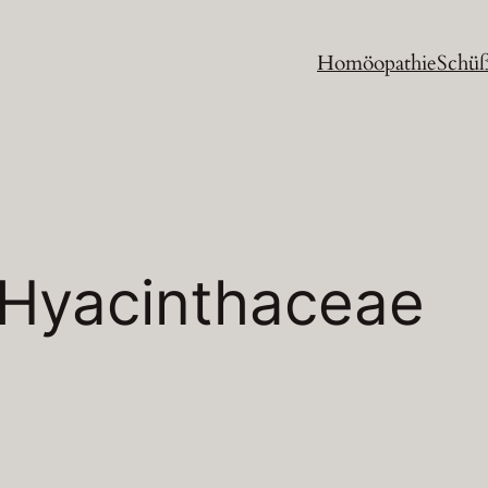
Homöopathie
Schüß
Hyacinthaceae