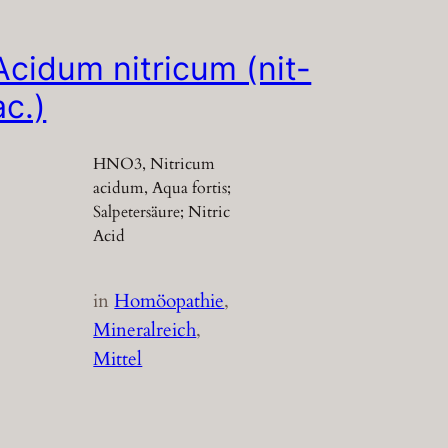
Acidum nitricum (nit-
ac.)
HNO3, Nitricum
acidum, Aqua fortis;
Salpetersäure; Nitric
Acid
in
Homöopathie
, 
Mineralreich
, 
Mittel