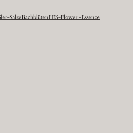
ler-Salze
Bachblüten
FES-Flower -Essence