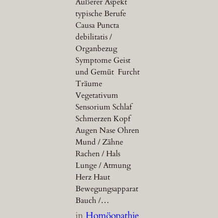
Äußerer Aspekt
typische Berufe
Causa Puncta
debilitatis /
Organbezug
Symptome Geist
und Gemüt Furcht
Träume
Vegetativum
Sensorium Schlaf
Schmerzen Kopf
Augen Nase Ohren
Mund / Zähne
Rachen / Hals
Lunge / Atmung
Herz Haut
Bewegungsapparat
Bauch /…
in
Homöopathie