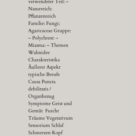
verwendeter Teil: –
Naturreich:
Pflanzenreich
Familie: Fungi;
Agaricaceae Gruppe:
– Polychrest: –
Miasma: – Themen
Wahnidee
Charakteristika
Äußerer Aspekt
typische Berufe
Causa Puncta
debilitatis /
Organbezug
Symptome Geist und
Gemüt Furcht
Träume Vegetativum
Sensorium Schlaf
Schmerzen Kopf