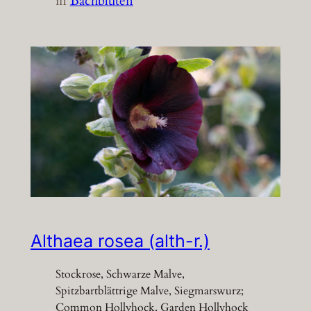
in
Bachblüten
Althaea rosea (alth-r.)
Stockrose, Schwarze Malve,
Spitzbartblättrige Malve, Siegmarswurz;
Common Hollyhock, Garden Hollyhock