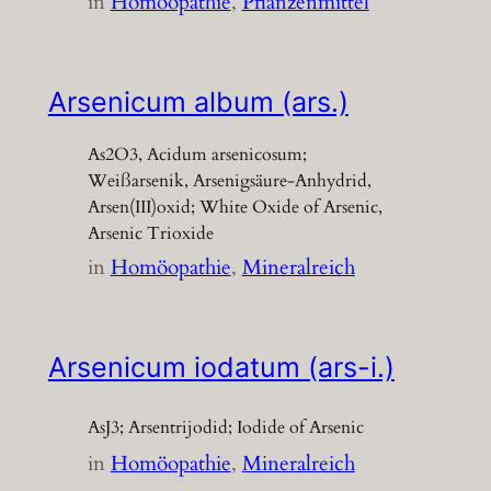
in
Homöopathie
, 
Pflanzenmittel
Arsenicum album (ars.)
As2O3, Acidum arsenicosum;
Weißarsenik, Arsenigsäure-Anhydrid,
Arsen(III)oxid; White Oxide of Arsenic,
Arsenic Trioxide
in
Homöopathie
, 
Mineralreich
Arsenicum iodatum (ars-i.)
AsJ3; Arsentrijodid; Iodide of Arsenic
in
Homöopathie
, 
Mineralreich