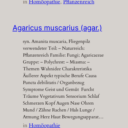
in
Homöopathie
, 
Pflanzenreich
Agaricus muscarius (agar.)
syn. Amanita muscaria, Fliegenpilz
verwendeter Teil: – Naturreich:
Pflanzenreich Familie: Fungi; Agaricaceae
Gruppe: – Polychrest: – Miasma: –
Themen Wahnidee Charakteristika
Äußerer Aspekt typische Berufe Causa
Puncta debilitatis / Organbezug
Symptome Geist und Gemüt Furcht
Träume Vegetativum Sensorium Schlaf
Schmerzen Kopf Augen Nase Ohren
Mund / Zähne Rachen / Hals Lunge /
Atmung Herz Haut Bewegungsapparat…
in
Homöopathie