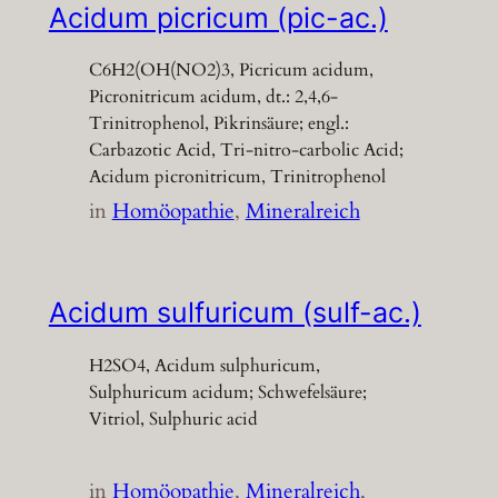
Acidum picricum (pic-ac.)
C6H2(OH(NO2)3, Picricum acidum,
Picronitricum acidum, dt.: 2,4,6-
Trinitrophenol, Pikrinsäure; engl.:
Carbazotic Acid, Tri-nitro-carbolic Acid;
Acidum picronitricum, Trinitrophenol
in
Homöopathie
, 
Mineralreich
Acidum sulfuricum (sulf-ac.)
H2SO4, Acidum sulphuricum,
Sulphuricum acidum; Schwefelsäure;
Vitriol, Sulphuric acid
in
Homöopathie
, 
Mineralreich
, 