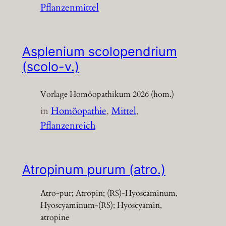
Pflanzenmittel
Asplenium scolopendrium
(scolo-v.)
Vorlage Homöopathikum 2026 (hom.)
in
Homöopathie
, 
Mittel
, 
Pflanzenreich
Atropinum purum (atro.)
Atro-pur; Atropin; (RS)-Hyoscaminum,
Hyoscyaminum-(RS); Hyoscyamin,
atropine