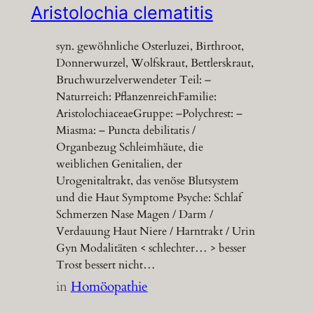
Aristolochia clematitis
syn. gewöhnliche Osterluzei, Birthroot,
Donnerwurzel, Wolfskraut, Bettlerskraut,
Bruchwurzelverwendeter Teil: –
Naturreich: PflanzenreichFamilie:
AristolochiaceaeGruppe: –Polychrest: –
Miasma: – Puncta debilitatis /
Organbezug Schleimhäute, die
weiblichen Genitalien, der
Urogenitaltrakt, das venöse Blutsystem
und die Haut Symptome Psyche: Schlaf
Schmerzen Nase Magen / Darm /
Verdauung Haut Niere / Harntrakt / Urin
Gyn Modalitäten < schlechter… > besser
Trost bessert nicht…
in
Homöopathie