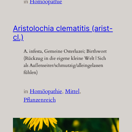
in
Homöopathie
Aristolochia clematitis (arist-
cl.)
A. infesta, Gemeine Osterluzei; Birthwort
(Rückzug in die eigene kleine Welt | Sich
als Außenseiter/schmutzig/alleingelassen
fühlen)
in
Homöopathie
, 
Mittel
, 
Pflanzenreich