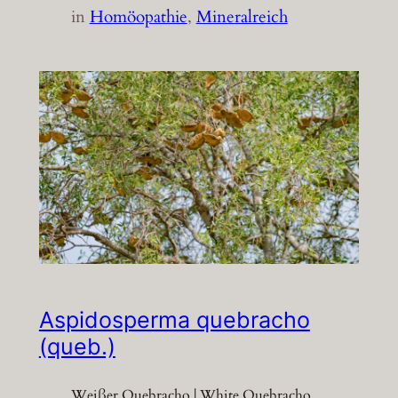
in
Homöopathie
, 
Mineralreich
Aspidosperma quebracho
(queb.)
Weißer Quebracho | White Quebracho