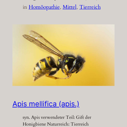
in
Homöopathie
, 
Mittel
, 
Tierreich
Apis mellifica (apis.)
syn. Apis verwendeter Teil: Gift der
Honigbiene Naturreich: Tierreich