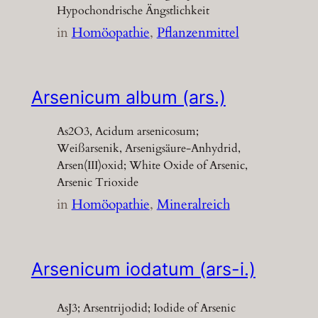
Hypochondrische Ängstlichkeit
in
Homöopathie
, 
Pflanzenmittel
Arsenicum album (ars.)
As2O3, Acidum arsenicosum;
Weißarsenik, Arsenigsäure-Anhydrid,
Arsen(III)oxid; White Oxide of Arsenic,
Arsenic Trioxide
in
Homöopathie
, 
Mineralreich
Arsenicum iodatum (ars-i.)
AsJ3; Arsentrijodid; Iodide of Arsenic