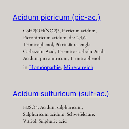
Acidum picricum (pic-ac.)
C6H2(OH(NO2)3, Picricum acidum,
Picronitricum acidum, dt.: 2,4,6-
Trinitrophenol, Pikrinsäure; engl.:
Carbazotic Acid, Tri-nitro-carbolic Acid;
Acidum picronitricum, Trinitrophenol
in
Homöopathie
, 
Mineralreich
Acidum sulfuricum (sulf-ac.)
H2SO4, Acidum sulphuricum,
Sulphuricum acidum; Schwefelsäure;
Vitriol, Sulphuric acid