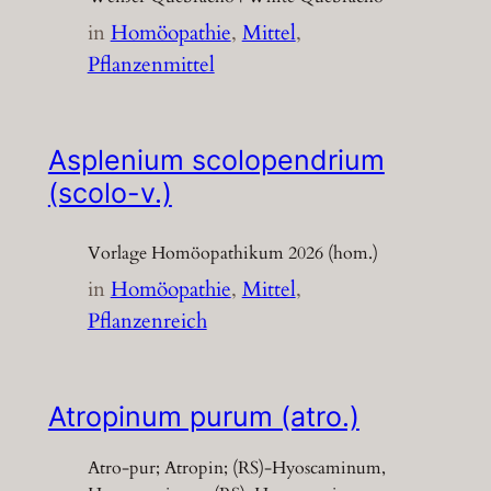
in
Homöopathie
, 
Mittel
, 
Pflanzenmittel
Asplenium scolopendrium
(scolo-v.)
Vorlage Homöopathikum 2026 (hom.)
in
Homöopathie
, 
Mittel
, 
Pflanzenreich
Atropinum purum (atro.)
Atro-pur; Atropin; (RS)-Hyoscaminum,