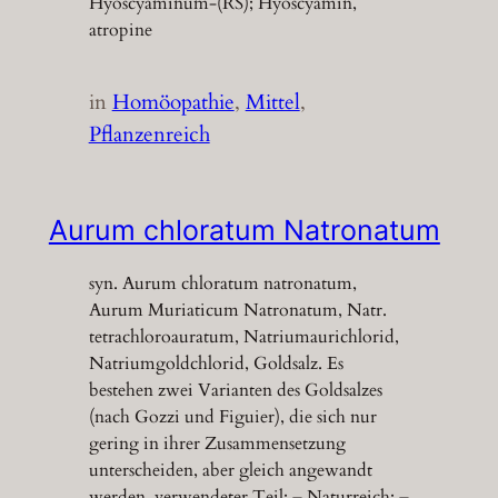
Hyoscyaminum-(RS); Hyoscyamin,
atropine
in
Homöopathie
, 
Mittel
, 
Pflanzenreich
Aurum chloratum Natronatum
syn. Aurum chloratum natronatum,
Aurum Muriaticum Natronatum, Natr.
tetrachloroauratum, Natriumaurichlorid,
Natriumgoldchlorid, Goldsalz. Es
bestehen zwei Varianten des Goldsalzes
(nach Gozzi und Figuier), die sich nur
gering in ihrer Zusammensetzung
unterscheiden, aber gleich angewandt
werden. verwendeter Teil: – Naturreich: –