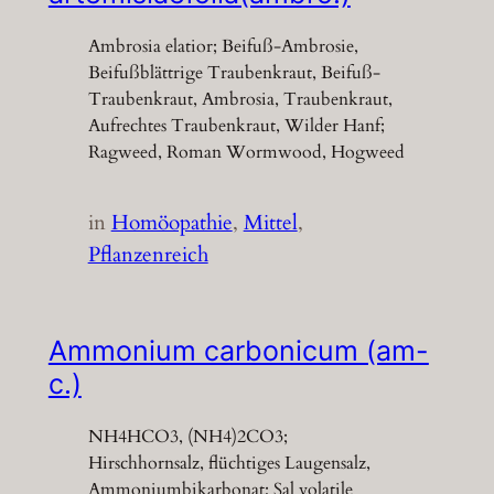
Ambrosia elatior; Beifuß-Ambrosie,
Beifußblättrige Traubenkraut, Beifuß-
Traubenkraut, Ambrosia, Traubenkraut,
Aufrechtes Traubenkraut, Wilder Hanf;
Ragweed, Roman Wormwood, Hogweed
in
Homöopathie
, 
Mittel
, 
Pflanzenreich
Ammonium carbonicum (am-
c.)
NH4HCO3, (NH4)2CO3;
Hirschhornsalz, flüchtiges Laugensalz,
Ammoniumbikarbonat; Sal volatile