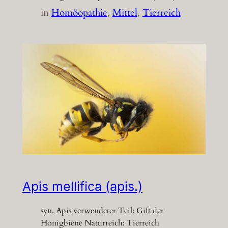
in
Homöopathie
, 
Mittel
, 
Tierreich
Apis mellifica (apis.)
syn. Apis verwendeter Teil: Gift der
Honigbiene Naturreich: Tierreich