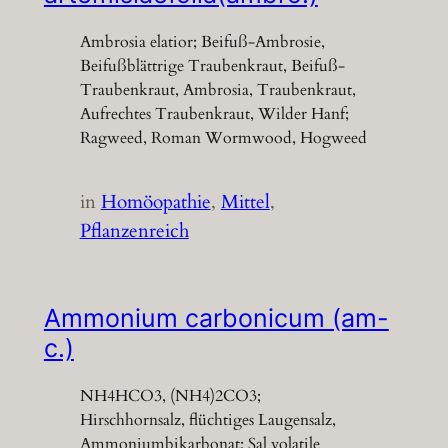
Ambrosia elatior; Beifuß-Ambrosie,
Beifußblättrige Traubenkraut, Beifuß-
Traubenkraut, Ambrosia, Traubenkraut,
Aufrechtes Traubenkraut, Wilder Hanf;
Ragweed, Roman Wormwood, Hogweed
in
Homöopathie
, 
Mittel
, 
Pflanzenreich
Ammonium carbonicum (am-
c.)
NH4HCO3, (NH4)2CO3;
Hirschhornsalz, flüchtiges Laugensalz,
Ammoniumbikarbonat; Sal volatile