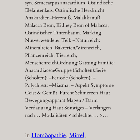
syn. Semecarpus anacardium, Ostindische
Elefantenlaus, Ostindische Herzfrucht,
Anakardien-Herznuß, Malakkanuß,
Malacca Bean, Kidney Bean of Malacca,
Ostindischer Tintenbaum, Marking
Nutverwendeter Teil: –Naturreich:
Mineralreich, Bakterien/Virenreich,
Pflanzenreich, Tierreich,
MenschenreichOrdnung:Gattung:Familie:
AnacardiaceaeGruppe (Scholten):Serie
(Scholten): –Periode (Scholten): –
Polychrest: –Miasma: – Aspekt Symptome
Geist & Gemüt Furcht Schmerzen Haut
Bewegungsapparat Magen / Darm
Verdauuang Haut Sonstiges – Verlangen
nach… Modalitäten < schlechter… >…
in
Homöopathie
, 
Mittel
, 