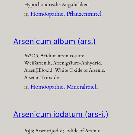
Hypochondrische Ängstlichkeit
in
Homöopathie
, 
Pflanzenmittel
Arsenicum album (ars.)
As2O3, Acidum arsenicosum;
Weißarsenik, Arsenigsäure-Anhydrid,
Arsen(III)oxid; White Oxide of Arsenic,
Arsenic Trioxide
in
Homöopathie
, 
Mineralreich
Arsenicum iodatum (ars-i.)
AsJ3; Arsentrijodid; Iodide of Arsenic