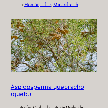
in
Homöopathie
, 
Mineralreich
Aspidosperma quebracho
(queb.)
Weißer Quebracho | White Quebracho