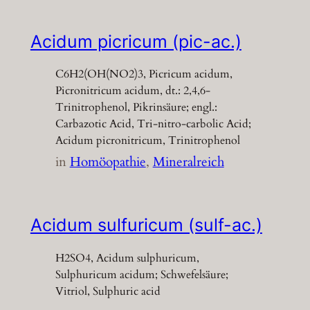
Acidum picricum (pic-ac.)
C6H2(OH(NO2)3, Picricum acidum,
Picronitricum acidum, dt.: 2,4,6-
Trinitrophenol, Pikrinsäure; engl.:
Carbazotic Acid, Tri-nitro-carbolic Acid;
Acidum picronitricum, Trinitrophenol
in
Homöopathie
, 
Mineralreich
Acidum sulfuricum (sulf-ac.)
H2SO4, Acidum sulphuricum,
Sulphuricum acidum; Schwefelsäure;
Vitriol, Sulphuric acid