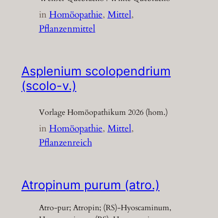
in
Homöopathie
, 
Mittel
, 
Pflanzenmittel
Asplenium scolopendrium
(scolo-v.)
Vorlage Homöopathikum 2026 (hom.)
in
Homöopathie
, 
Mittel
, 
Pflanzenreich
Atropinum purum (atro.)
Atro-pur; Atropin; (RS)-Hyoscaminum,