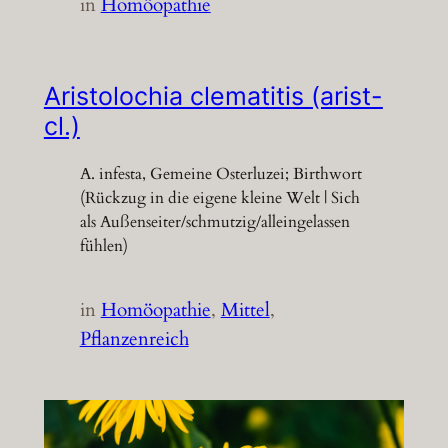
in
Homöopathie
Aristolochia clematitis (arist-
cl.)
A. infesta, Gemeine Osterluzei; Birthwort
(Rückzug in die eigene kleine Welt | Sich
als Außenseiter/schmutzig/alleingelassen
fühlen)
in
Homöopathie
, 
Mittel
, 
Pflanzenreich