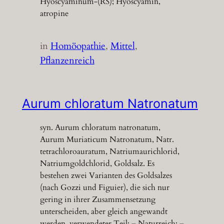
Hyoscyaminum-(RS); Hyoscyamin,
atropine
in
Homöopathie
, 
Mittel
, 
Pflanzenreich
Aurum chloratum Natronatum
syn. Aurum chloratum natronatum,
Aurum Muriaticum Natronatum, Natr.
tetrachloroauratum, Natriumaurichlorid,
Natriumgoldchlorid, Goldsalz. Es
bestehen zwei Varianten des Goldsalzes
(nach Gozzi und Figuier), die sich nur
gering in ihrer Zusammensetzung
unterscheiden, aber gleich angewandt
werden. verwendeter Teil: – Naturreich: –