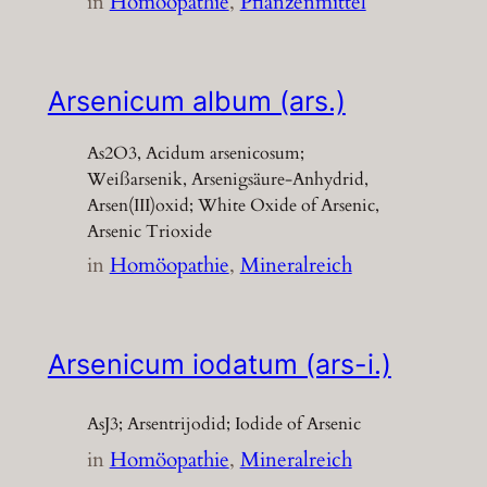
in
Homöopathie
, 
Pflanzenmittel
Arsenicum album (ars.)
As2O3, Acidum arsenicosum;
Weißarsenik, Arsenigsäure-Anhydrid,
Arsen(III)oxid; White Oxide of Arsenic,
Arsenic Trioxide
in
Homöopathie
, 
Mineralreich
Arsenicum iodatum (ars-i.)
AsJ3; Arsentrijodid; Iodide of Arsenic
in
Homöopathie
, 
Mineralreich