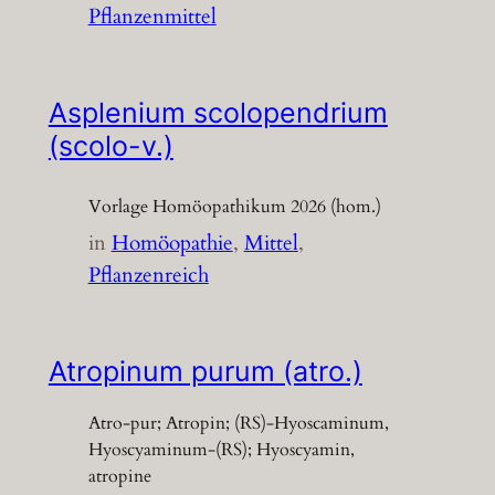
Pflanzenmittel
Asplenium scolopendrium
(scolo-v.)
Vorlage Homöopathikum 2026 (hom.)
in
Homöopathie
, 
Mittel
, 
Pflanzenreich
Atropinum purum (atro.)
Atro-pur; Atropin; (RS)-Hyoscaminum,
Hyoscyaminum-(RS); Hyoscyamin,
atropine