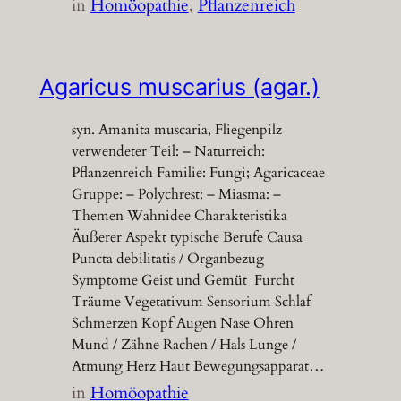
in
Homöopathie
, 
Pflanzenreich
Agaricus muscarius (agar.)
syn. Amanita muscaria, Fliegenpilz
verwendeter Teil: – Naturreich:
Pflanzenreich Familie: Fungi; Agaricaceae
Gruppe: – Polychrest: – Miasma: –
Themen Wahnidee Charakteristika
Äußerer Aspekt typische Berufe Causa
Puncta debilitatis / Organbezug
Symptome Geist und Gemüt Furcht
Träume Vegetativum Sensorium Schlaf
Schmerzen Kopf Augen Nase Ohren
Mund / Zähne Rachen / Hals Lunge /
Atmung Herz Haut Bewegungsapparat…
in
Homöopathie