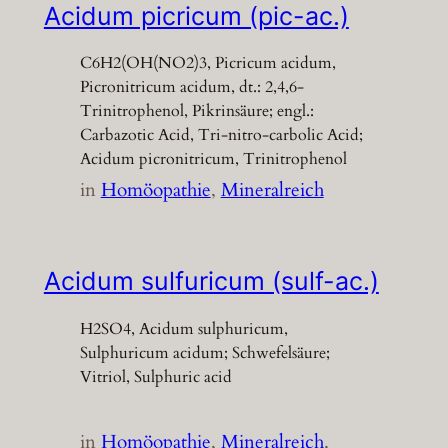
Acidum picricum (pic-ac.)
C6H2(OH(NO2)3, Picricum acidum,
Picronitricum acidum, dt.: 2,4,6-
Trinitrophenol, Pikrinsäure; engl.:
Carbazotic Acid, Tri-nitro-carbolic Acid;
Acidum picronitricum, Trinitrophenol
in
Homöopathie
, 
Mineralreich
Acidum sulfuricum (sulf-ac.)
H2SO4, Acidum sulphuricum,
Sulphuricum acidum; Schwefelsäure;
Vitriol, Sulphuric acid
in
Homöopathie
, 
Mineralreich
, 