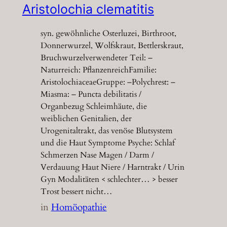
Aristolochia clematitis
syn. gewöhnliche Osterluzei, Birthroot,
Donnerwurzel, Wolfskraut, Bettlerskraut,
Bruchwurzelverwendeter Teil: –
Naturreich: PflanzenreichFamilie:
AristolochiaceaeGruppe: –Polychrest: –
Miasma: – Puncta debilitatis /
Organbezug Schleimhäute, die
weiblichen Genitalien, der
Urogenitaltrakt, das venöse Blutsystem
und die Haut Symptome Psyche: Schlaf
Schmerzen Nase Magen / Darm /
Verdauung Haut Niere / Harntrakt / Urin
Gyn Modalitäten < schlechter… > besser
Trost bessert nicht…
in
Homöopathie