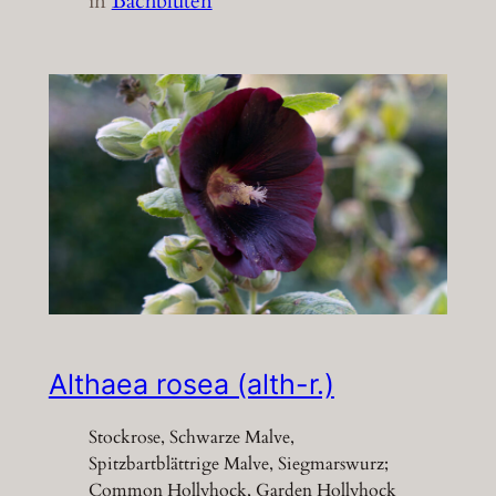
in
Bachblüten
Althaea rosea (alth-r.)
Stockrose, Schwarze Malve,
Spitzbartblättrige Malve, Siegmarswurz;
Common Hollyhock, Garden Hollyhock