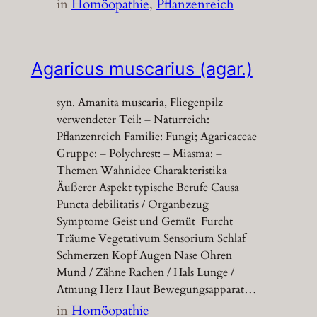
in
Homöopathie
, 
Pflanzenreich
Agaricus muscarius (agar.)
syn. Amanita muscaria, Fliegenpilz
verwendeter Teil: – Naturreich:
Pflanzenreich Familie: Fungi; Agaricaceae
Gruppe: – Polychrest: – Miasma: –
Themen Wahnidee Charakteristika
Äußerer Aspekt typische Berufe Causa
Puncta debilitatis / Organbezug
Symptome Geist und Gemüt Furcht
Träume Vegetativum Sensorium Schlaf
Schmerzen Kopf Augen Nase Ohren
Mund / Zähne Rachen / Hals Lunge /
Atmung Herz Haut Bewegungsapparat…
in
Homöopathie