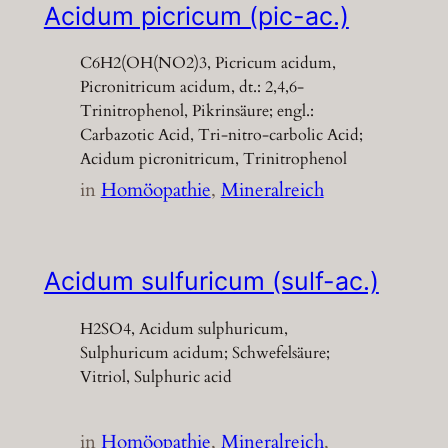
Acidum picricum (pic-ac.)
C6H2(OH(NO2)3, Picricum acidum,
Picronitricum acidum, dt.: 2,4,6-
Trinitrophenol, Pikrinsäure; engl.:
Carbazotic Acid, Tri-nitro-carbolic Acid;
Acidum picronitricum, Trinitrophenol
in
Homöopathie
, 
Mineralreich
Acidum sulfuricum (sulf-ac.)
H2SO4, Acidum sulphuricum,
Sulphuricum acidum; Schwefelsäure;
Vitriol, Sulphuric acid
in
Homöopathie
, 
Mineralreich
, 