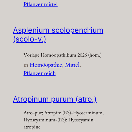
Pflanzenmittel
Asplenium scolopendrium
(scolo-v.)
Vorlage Homöopathikum 2026 (hom.)
in
Homöopathie
, 
Mittel
, 
Pflanzenreich
Atropinum purum (atro.)
Atro-pur; Atropin; (RS)-Hyoscaminum,
Hyoscyaminum-(RS); Hyoscyamin,
atropine