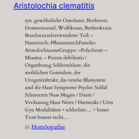
Aristolochia clematitis
syn. gewöhnliche Osterluzei, Birthroot,
Donnerwurzel, Wolfskraut, Bettlerskraut,
Bruchwurzelverwendeter Teil: –
Naturreich: PflanzenreichFamilie:
AristolochiaceaeGruppe: –Polychrest: –
Miasma: – Puncta debilitatis /
Organbezug Schleimhäute, die
weiblichen Genitalien, der
Urogenitaltrakt, das venöse Blutsystem
und die Haut Symptome Psyche: Schlaf
Schmerzen Nase Magen / Darm /
Verdauung Haut Niere / Harntrakt / Urin
Gyn Modalitäten < schlechter… > besser
Trost bessert nicht…
in
Homöopathie