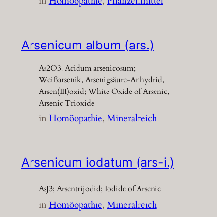
in
Homöopathie
, 
Pflanzenmittel
Arsenicum album (ars.)
As2O3, Acidum arsenicosum;
Weißarsenik, Arsenigsäure-Anhydrid,
Arsen(III)oxid; White Oxide of Arsenic,
Arsenic Trioxide
in
Homöopathie
, 
Mineralreich
Arsenicum iodatum (ars-i.)
AsJ3; Arsentrijodid; Iodide of Arsenic
in
Homöopathie
, 
Mineralreich