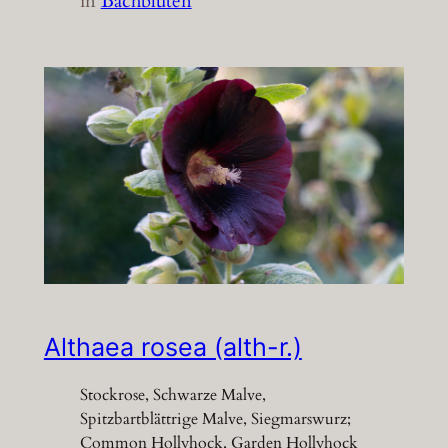
in
Bachblüten
Althaea rosea (alth-r.)
Stockrose, Schwarze Malve,
Spitzbartblättrige Malve, Siegmarswurz;
Common Hollyhock, Garden Hollyhock