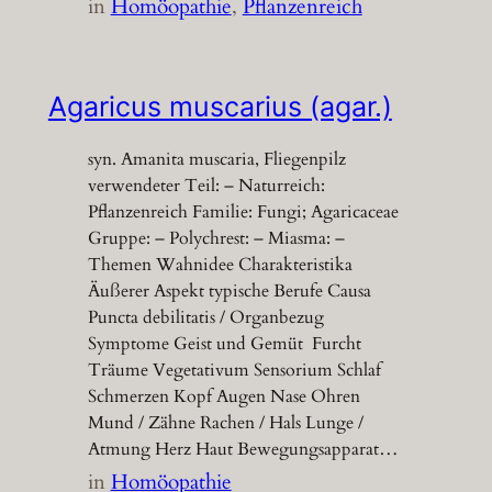
in
Homöopathie
, 
Pflanzenreich
Agaricus muscarius (agar.)
syn. Amanita muscaria, Fliegenpilz
verwendeter Teil: – Naturreich:
Pflanzenreich Familie: Fungi; Agaricaceae
Gruppe: – Polychrest: – Miasma: –
Themen Wahnidee Charakteristika
Äußerer Aspekt typische Berufe Causa
Puncta debilitatis / Organbezug
Symptome Geist und Gemüt Furcht
Träume Vegetativum Sensorium Schlaf
Schmerzen Kopf Augen Nase Ohren
Mund / Zähne Rachen / Hals Lunge /
Atmung Herz Haut Bewegungsapparat…
in
Homöopathie