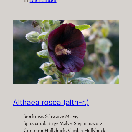
in
Bachblüten
Althaea rosea (alth-r.)
Stockrose, Schwarze Malve,
Spitzbartblättrige Malve, Siegmarswurz;
Common Hollyhock, Garden Hollyhock