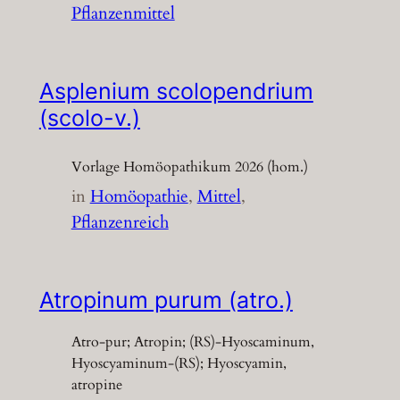
Pflanzenmittel
Asplenium scolopendrium
(scolo-v.)
Vorlage Homöopathikum 2026 (hom.)
in
Homöopathie
, 
Mittel
, 
Pflanzenreich
Atropinum purum (atro.)
Atro-pur; Atropin; (RS)-Hyoscaminum,
Hyoscyaminum-(RS); Hyoscyamin,
atropine