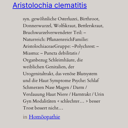
Aristolochia clematitis
syn. gewöhnliche Osterluzei, Birthroot,
Donnerwurzel, Wolfskraut, Bettlerskraut,
Bruchwurzelverwendeter Teil: –
Naturreich: PflanzenreichFamilie:
AristolochiaceaeGruppe: –Polychrest: –
Miasma: – Puncta debilitatis /
Organbezug Schleimhäute, die
weiblichen Genitalien, der
Urogenitaltrakt, das venöse Blutsystem
und die Haut Symptome Psyche: Schlaf
Schmerzen Nase Magen / Darm /
Verdauung Haut Niere / Harntrakt / Urin
Gyn Modalitäten < schlechter… > besser
Trost bessert nicht…
in
Homöopathie