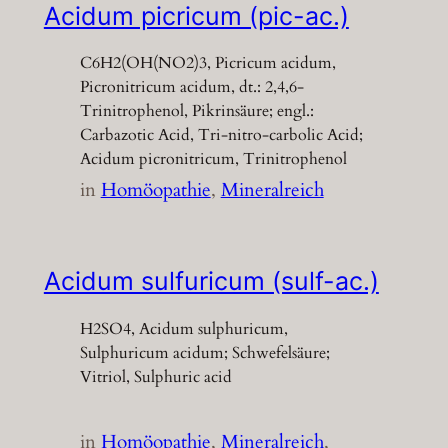
Acidum picricum (pic-ac.)
C6H2(OH(NO2)3, Picricum acidum,
Picronitricum acidum, dt.: 2,4,6-
Trinitrophenol, Pikrinsäure; engl.:
Carbazotic Acid, Tri-nitro-carbolic Acid;
Acidum picronitricum, Trinitrophenol
in
Homöopathie
, 
Mineralreich
Acidum sulfuricum (sulf-ac.)
H2SO4, Acidum sulphuricum,
Sulphuricum acidum; Schwefelsäure;
Vitriol, Sulphuric acid
in
Homöopathie
, 
Mineralreich
, 