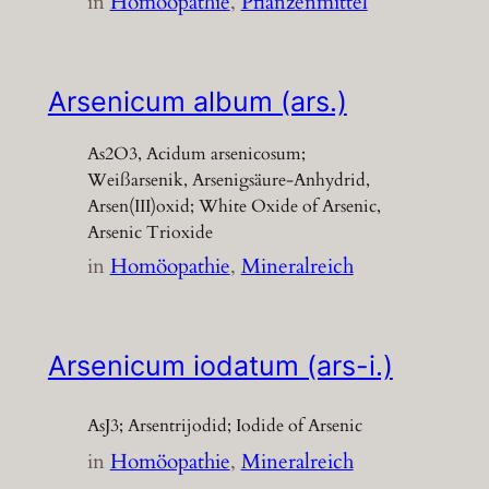
in
Homöopathie
, 
Pflanzenmittel
Arsenicum album (ars.)
As2O3, Acidum arsenicosum;
Weißarsenik, Arsenigsäure-Anhydrid,
Arsen(III)oxid; White Oxide of Arsenic,
Arsenic Trioxide
in
Homöopathie
, 
Mineralreich
Arsenicum iodatum (ars-i.)
AsJ3; Arsentrijodid; Iodide of Arsenic
in
Homöopathie
, 
Mineralreich