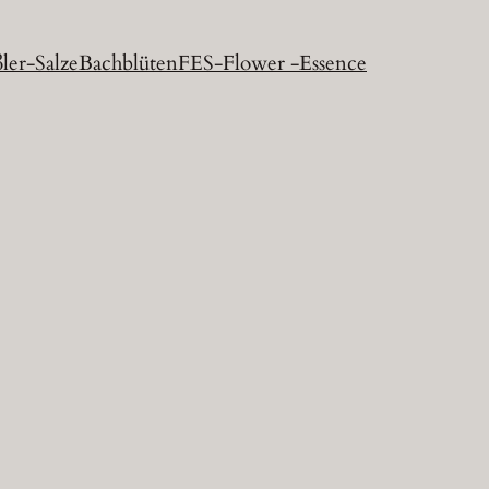
ler-Salze
Bachblüten
FES-Flower -Essence