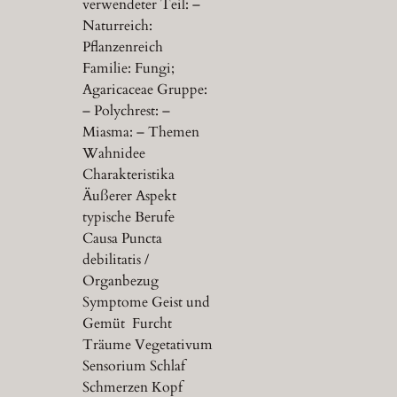
verwendeter Teil: –
Naturreich:
Pflanzenreich
Familie: Fungi;
Agaricaceae Gruppe:
– Polychrest: –
Miasma: – Themen
Wahnidee
Charakteristika
Äußerer Aspekt
typische Berufe
Causa Puncta
debilitatis /
Organbezug
Symptome Geist und
Gemüt Furcht
Träume Vegetativum
Sensorium Schlaf
Schmerzen Kopf