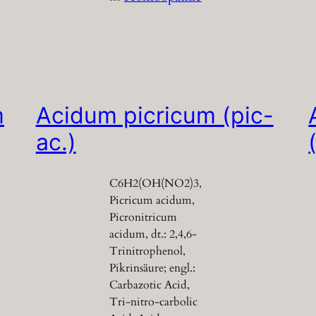
m
Acidum picricum (pic-
ac.)
C6H2(OH(NO2)3,
Picricum acidum,
Picronitricum
acidum, dt.: 2,4,6-
Trinitrophenol,
Pikrinsäure; engl.:
Carbazotic Acid,
Tri-nitro-carbolic