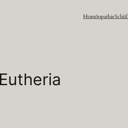
Homöopathie
Schüß
Eutheria