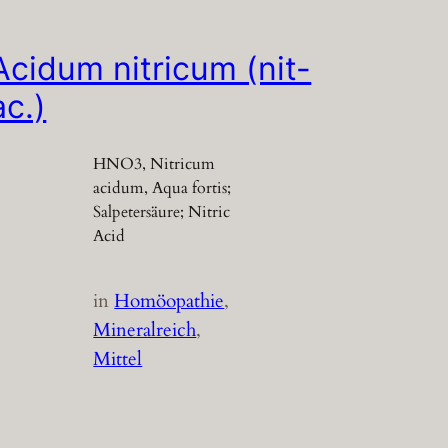
Acidum nitricum (nit-
ac.)
HNO3, Nitricum
acidum, Aqua fortis;
Salpetersäure; Nitric
Acid
in
Homöopathie
, 
Mineralreich
, 
Mittel