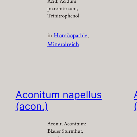
Acid; Acidum
picronitricum,
Trinitrophenol
in
Homöopathie
, 
Mineralreich
Aconitum napellus
(acon.)
Aconit, Aconitum;
Blauer Sturmhut,