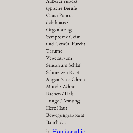
Äußerer Aspekt
typische Berufe
Causa Puncta
debilitatis /
Organbezug
Symptome Geist
und Gemüt Furcht
Träume
Vegetativum
Sensorium Schlaf
Schmerzen Kopf
Augen Nase Ohren
Mund / Zähne
Rachen / Hals
Lunge / Atmung
Herz Haut
Bewegungsapparat
Bauch /…
in
Homöopathie