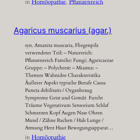
in
Homöopathie
, 
Pflanzenreich
Agaricus muscarius (agar.)
syn. Amanita muscaria, Fliegenpilz
verwendeter Teil: – Naturreich:
Pflanzenreich Familie: Fungi; Agaricaceae
Gruppe: – Polychrest: – Miasma: –
Themen Wahnidee Charakteristika
Äußerer Aspekt typische Berufe Causa
Puncta debilitatis / Organbezug
Symptome Geist und Gemüt Furcht
Träume Vegetativum Sensorium Schlaf
Schmerzen Kopf Augen Nase Ohren
Mund / Zähne Rachen / Hals Lunge /
Atmung Herz Haut Bewegungsapparat…
in
Homöopathie