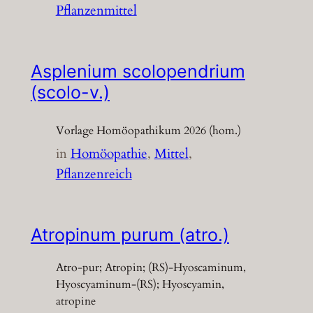
Pflanzenmittel
Asplenium scolopendrium
(scolo-v.)
Vorlage Homöopathikum 2026 (hom.)
in
Homöopathie
, 
Mittel
, 
Pflanzenreich
Atropinum purum (atro.)
Atro-pur; Atropin; (RS)-Hyoscaminum,
Hyoscyaminum-(RS); Hyoscyamin,
atropine