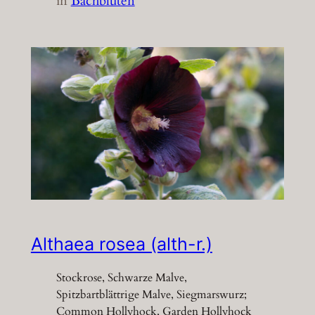
in
Bachblüten
Althaea rosea (alth-r.)
Stockrose, Schwarze Malve,
Spitzbartblättrige Malve, Siegmarswurz;
Common Hollyhock, Garden Hollyhock