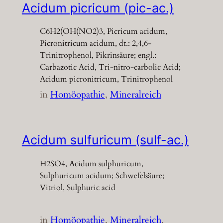
Acidum picricum (pic-ac.)
C6H2(OH(NO2)3, Picricum acidum,
Picronitricum acidum, dt.: 2,4,6-
Trinitrophenol, Pikrinsäure; engl.:
Carbazotic Acid, Tri-nitro-carbolic Acid;
Acidum picronitricum, Trinitrophenol
in
Homöopathie
, 
Mineralreich
Acidum sulfuricum (sulf-ac.)
H2SO4, Acidum sulphuricum,
Sulphuricum acidum; Schwefelsäure;
Vitriol, Sulphuric acid
in
Homöopathie
, 
Mineralreich
, 