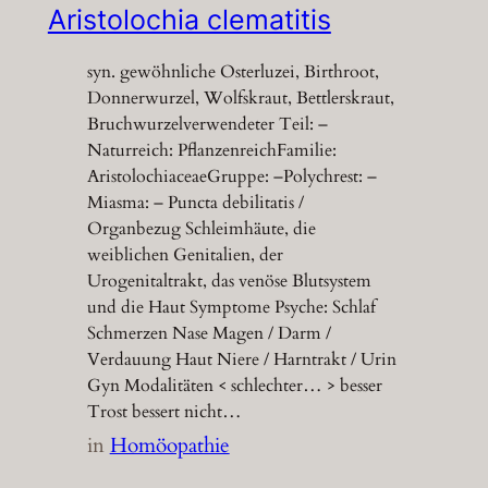
Aristolochia clematitis
syn. gewöhnliche Osterluzei, Birthroot,
Donnerwurzel, Wolfskraut, Bettlerskraut,
Bruchwurzelverwendeter Teil: –
Naturreich: PflanzenreichFamilie:
AristolochiaceaeGruppe: –Polychrest: –
Miasma: – Puncta debilitatis /
Organbezug Schleimhäute, die
weiblichen Genitalien, der
Urogenitaltrakt, das venöse Blutsystem
und die Haut Symptome Psyche: Schlaf
Schmerzen Nase Magen / Darm /
Verdauung Haut Niere / Harntrakt / Urin
Gyn Modalitäten < schlechter… > besser
Trost bessert nicht…
in
Homöopathie