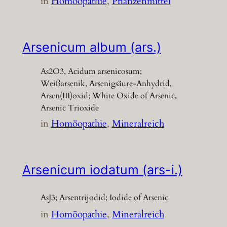
in
Homöopathie
, 
Pflanzenmittel
Arsenicum album (ars.)
As2O3, Acidum arsenicosum;
Weißarsenik, Arsenigsäure-Anhydrid,
Arsen(III)oxid; White Oxide of Arsenic,
Arsenic Trioxide
in
Homöopathie
, 
Mineralreich
Arsenicum iodatum (ars-i.)
AsJ3; Arsentrijodid; Iodide of Arsenic
in
Homöopathie
, 
Mineralreich