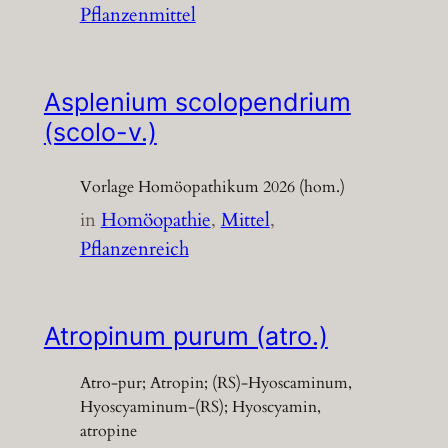
Pflanzenmittel
Asplenium scolopendrium
(scolo-v.)
Vorlage Homöopathikum 2026 (hom.)
in
Homöopathie
, 
Mittel
, 
Pflanzenreich
Atropinum purum (atro.)
Atro-pur; Atropin; (RS)-Hyoscaminum,
Hyoscyaminum-(RS); Hyoscyamin,
atropine