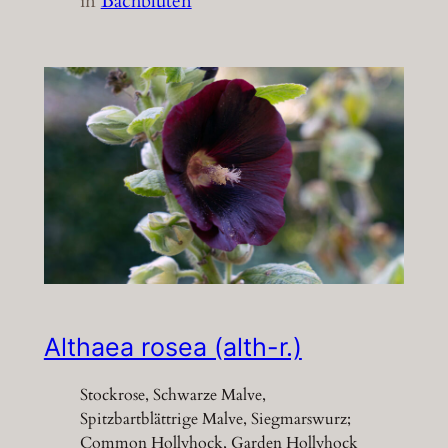
in
Bachblüten
Althaea rosea (alth-r.)
Stockrose, Schwarze Malve,
Spitzbartblättrige Malve, Siegmarswurz;
Common Hollyhock, Garden Hollyhock