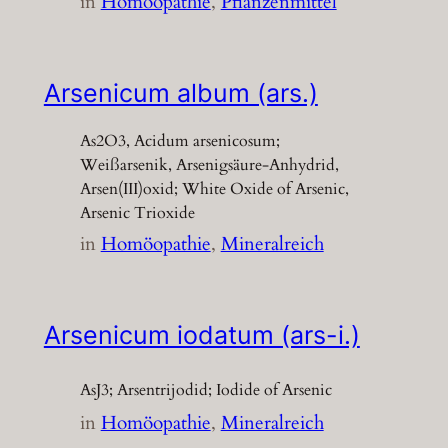
in
Homöopathie
, 
Pflanzenmittel
Arsenicum album (ars.)
As2O3, Acidum arsenicosum;
Weißarsenik, Arsenigsäure-Anhydrid,
Arsen(III)oxid; White Oxide of Arsenic,
Arsenic Trioxide
in
Homöopathie
, 
Mineralreich
Arsenicum iodatum (ars-i.)
AsJ3; Arsentrijodid; Iodide of Arsenic
in
Homöopathie
, 
Mineralreich