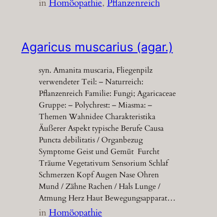
in
Homöopathie
, 
Pflanzenreich
Agaricus muscarius (agar.)
syn. Amanita muscaria, Fliegenpilz
verwendeter Teil: – Naturreich:
Pflanzenreich Familie: Fungi; Agaricaceae
Gruppe: – Polychrest: – Miasma: –
Themen Wahnidee Charakteristika
Äußerer Aspekt typische Berufe Causa
Puncta debilitatis / Organbezug
Symptome Geist und Gemüt Furcht
Träume Vegetativum Sensorium Schlaf
Schmerzen Kopf Augen Nase Ohren
Mund / Zähne Rachen / Hals Lunge /
Atmung Herz Haut Bewegungsapparat…
in
Homöopathie