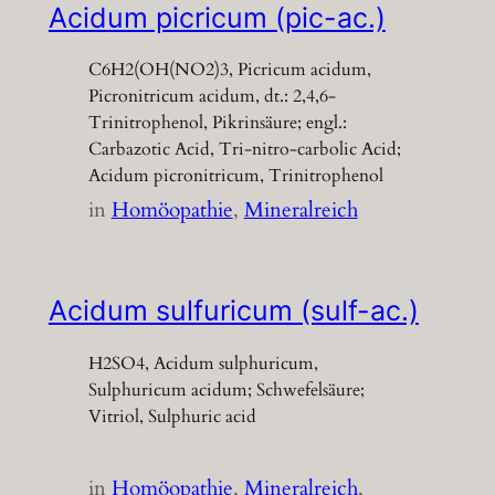
Acidum picricum (pic-ac.)
C6H2(OH(NO2)3, Picricum acidum,
Picronitricum acidum, dt.: 2,4,6-
Trinitrophenol, Pikrinsäure; engl.:
Carbazotic Acid, Tri-nitro-carbolic Acid;
Acidum picronitricum, Trinitrophenol
in
Homöopathie
, 
Mineralreich
Acidum sulfuricum (sulf-ac.)
H2SO4, Acidum sulphuricum,
Sulphuricum acidum; Schwefelsäure;
Vitriol, Sulphuric acid
in
Homöopathie
, 
Mineralreich
, 