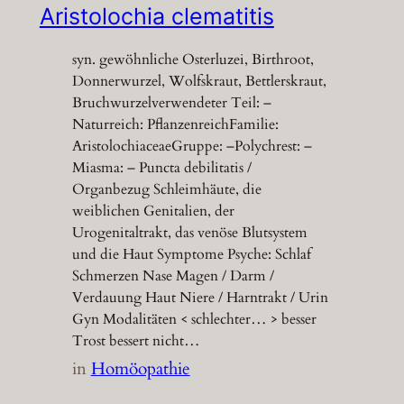
Aristolochia clematitis
syn. gewöhnliche Osterluzei, Birthroot,
Donnerwurzel, Wolfskraut, Bettlerskraut,
Bruchwurzelverwendeter Teil: –
Naturreich: PflanzenreichFamilie:
AristolochiaceaeGruppe: –Polychrest: –
Miasma: – Puncta debilitatis /
Organbezug Schleimhäute, die
weiblichen Genitalien, der
Urogenitaltrakt, das venöse Blutsystem
und die Haut Symptome Psyche: Schlaf
Schmerzen Nase Magen / Darm /
Verdauung Haut Niere / Harntrakt / Urin
Gyn Modalitäten < schlechter… > besser
Trost bessert nicht…
in
Homöopathie