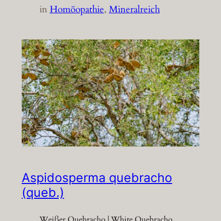
in
Homöopathie
, 
Mineralreich
Aspidosperma quebracho
(queb.)
Weißer Quebracho | White Quebracho