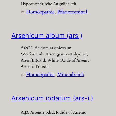
Hypochondrische Ängstlichkeit
in
Homöopathie
, 
Pflanzenmittel
Arsenicum album (ars.)
As2O3, Acidum arsenicosum;
Weißarsenik, Arsenigsäure-Anhydrid,
Arsen(III)oxid; White Oxide of Arsenic,
Arsenic Trioxide
in
Homöopathie
, 
Mineralreich
Arsenicum iodatum (ars-i.)
AsJ3; Arsentrijodid; Iodide of Arsenic