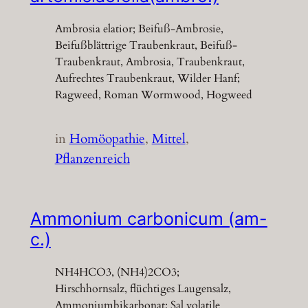
Ambrosia elatior; Beifuß-Ambrosie,
Beifußblättrige Traubenkraut, Beifuß-
Traubenkraut, Ambrosia, Traubenkraut,
Aufrechtes Traubenkraut, Wilder Hanf;
Ragweed, Roman Wormwood, Hogweed
in
Homöopathie
, 
Mittel
, 
Pflanzenreich
Ammonium carbonicum (am-
c.)
NH4HCO3, (NH4)2CO3;
Hirschhornsalz, flüchtiges Laugensalz,
Ammoniumbikarbonat; Sal volatile