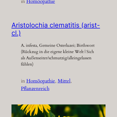
in
Homöopathie
Aristolochia clematitis (arist-
cl.)
A. infesta, Gemeine Osterluzei; Birthwort
(Rückzug in die eigene kleine Welt | Sich
als Außenseiter/schmutzig/alleingelassen
fühlen)
in
Homöopathie
, 
Mittel
, 
Pflanzenreich