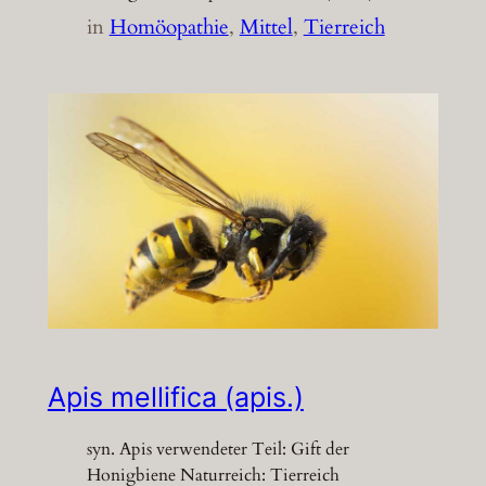
in
Homöopathie
, 
Mittel
, 
Tierreich
Apis mellifica (apis.)
syn. Apis verwendeter Teil: Gift der
Honigbiene Naturreich: Tierreich