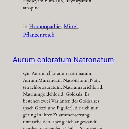
Hyoscyaminum-(RS); Hyoscyamin,
atropine
in
Homöopathie
, 
Mittel
, 
Pflanzenreich
Aurum chloratum Natronatum
syn. Aurum chloratum natronatum,
Aurum Muriaticum Natronatum, Natr.
tetrachloroauratum, Natriumaurichlorid,
Natriumgoldchlorid, Goldsalz. Es
bestehen zwei Varianten des Goldsalzes
(nach Gozzi und Figuier), die sich nur
gering in ihrer Zusammensetzung
unterscheiden, aber gleich angewandt
werden. verwendeter Teil: – Naturreich: –