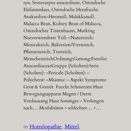
syn. Semecarpus anacardium, Ostindische
Elefantenlaus, Ostindische Herzfrucht,
Anakardien-Herznuß, Malakkanuß,
Malacca Bean, Kidney Bean of Malacca,
Ostindischer Tintenbaum, Marking
Nutverwendeter Teil: –Naturreich:
Mineralreich, Bakterien/Virenreich,
Pflanzenreich, Tierreich,
MenschenreichOrdnung:Gattung:Familie:
AnacardiaceaeGruppe (Scholten):Serie
(Scholten): –Periode (Scholten): –
Polychrest: –Miasma: – Aspekt Symptome
Geist & Gemüt Furcht Schmerzen Haut
Bewegungsapparat Magen / Darm
Verdauuang Haut Sonstiges – Verlangen
nach… Modalitäten < schlechter… >…
in
Homöopathie
, 
Mittel
, 