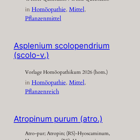
in
Homöopathie
, 
Mittel
, 
Pflanzenmittel
Asplenium scolopendrium
(scolo-v.)
Vorlage Homöopathikum 2026 (hom.)
in
Homöopathie
, 
Mittel
, 
Pflanzenreich
Atropinum purum (atro.)
Atro-pur; Atropin; (RS)-Hyoscaminum,