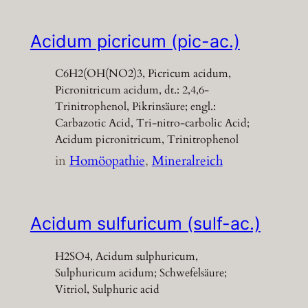
Acidum picricum (pic-ac.)
C6H2(OH(NO2)3, Picricum acidum,
Picronitricum acidum, dt.: 2,4,6-
Trinitrophenol, Pikrinsäure; engl.:
Carbazotic Acid, Tri-nitro-carbolic Acid;
Acidum picronitricum, Trinitrophenol
in
Homöopathie
, 
Mineralreich
Acidum sulfuricum (sulf-ac.)
H2SO4, Acidum sulphuricum,
Sulphuricum acidum; Schwefelsäure;
Vitriol, Sulphuric acid