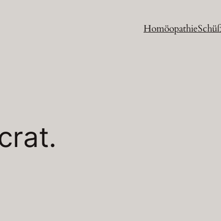
Homöopathie
Schüß
crat.