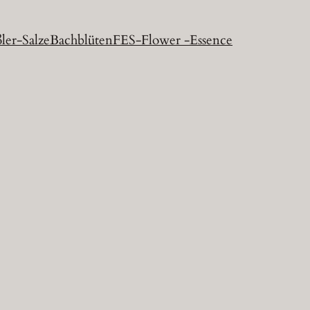
ler-Salze
Bachblüten
FES-Flower -Essence