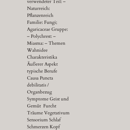
verwendeter Teil: –
Naturreich:
Pflanzenreich
Familie: Fungi;
Agaricaceae Gruppe:
– Polychrest: –
Miasma: – Themen
Wahnidee
Charakteristika
Äußerer Aspekt
typische Berufe
Causa Puncta
debilitatis /
Organbezug
Symptome Geist und
Gemüt Furcht
Träume Vegetativum
Sensorium Schlaf
Schmerzen Kopf