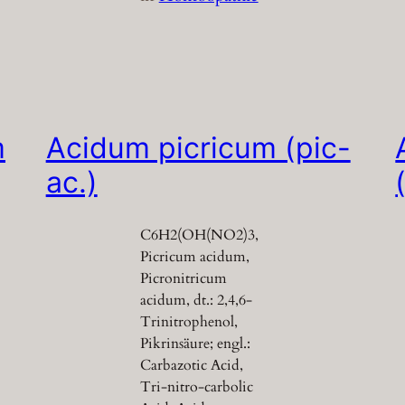
m
Acidum picricum (pic-
ac.)
C6H2(OH(NO2)3,
Picricum acidum,
Picronitricum
acidum, dt.: 2,4,6-
Trinitrophenol,
Pikrinsäure; engl.:
Carbazotic Acid,
Tri-nitro-carbolic