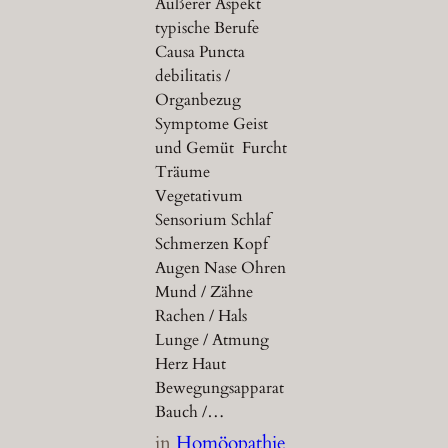
Äußerer Aspekt
typische Berufe
Causa Puncta
debilitatis /
Organbezug
Symptome Geist
und Gemüt Furcht
Träume
Vegetativum
Sensorium Schlaf
Schmerzen Kopf
Augen Nase Ohren
Mund / Zähne
Rachen / Hals
Lunge / Atmung
Herz Haut
Bewegungsapparat
Bauch /…
in
Homöopathie