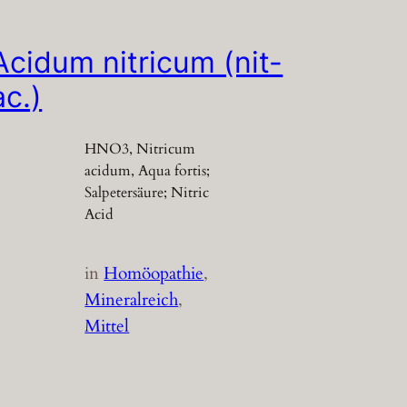
Acidum nitricum (nit-
ac.)
HNO3, Nitricum
acidum, Aqua fortis;
Salpetersäure; Nitric
Acid
in
Homöopathie
, 
Mineralreich
, 
Mittel