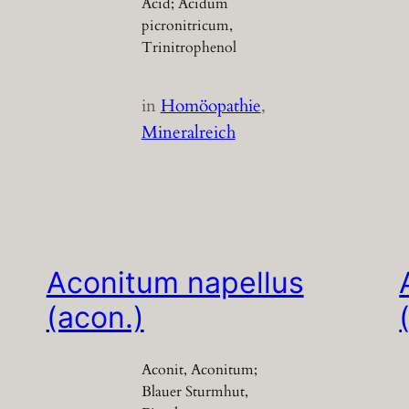
Acid; Acidum
picronitricum,
Trinitrophenol
in
Homöopathie
, 
Mineralreich
Aconitum napellus
(acon.)
Aconit, Aconitum;
Blauer Sturmhut,