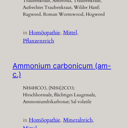
Traubenkraut, Ambrosia, Traubenkraut,
Aufrechtes Traubenkraut, Wilder Hanf;
Ragweed, Roman Wormwood, Hogweed
in
Homöopathie
, 
Mittel
, 
Pflanzenreich
Ammonium carbonicum (am-
c.)
NH4HCO3, (NH4)2CO3;
Hirschhornsalz, flüchtiges Laugensalz,
Ammoniumbikarbonat; Sal volatile
in
Homöopathie
, 
Mineralreich
, 