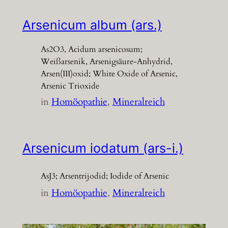
Arsenicum album (ars.)
As2O3, Acidum arsenicosum;
Weißarsenik, Arsenigsäure-Anhydrid,
Arsen(III)oxid; White Oxide of Arsenic,
Arsenic Trioxide
in
Homöopathie
, 
Mineralreich
Arsenicum iodatum (ars-i.)
AsJ3; Arsentrijodid; Iodide of Arsenic
in
Homöopathie
, 
Mineralreich