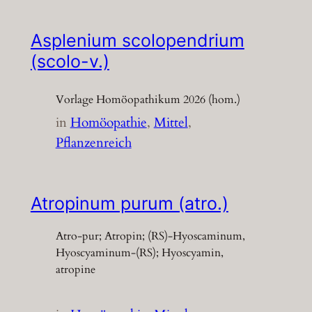
Asplenium scolopendrium
(scolo-v.)
Vorlage Homöopathikum 2026 (hom.)
in
Homöopathie
, 
Mittel
, 
Pflanzenreich
Atropinum purum (atro.)
Atro-pur; Atropin; (RS)-Hyoscaminum,
Hyoscyaminum-(RS); Hyoscyamin,
atropine