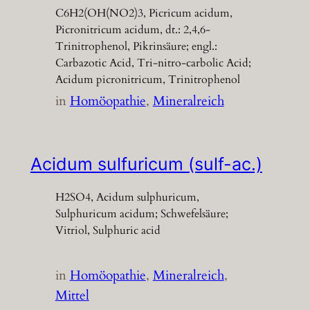
C6H2(OH(NO2)3, Picricum acidum,
Picronitricum acidum, dt.: 2,4,6-
Trinitrophenol, Pikrinsäure; engl.:
Carbazotic Acid, Tri-nitro-carbolic Acid;
Acidum picronitricum, Trinitrophenol
in
Homöopathie
, 
Mineralreich
Acidum sulfuricum (sulf-ac.)
H2SO4, Acidum sulphuricum,
Sulphuricum acidum; Schwefelsäure;
Vitriol, Sulphuric acid
in
Homöopathie
, 
Mineralreich
, 
Mittel