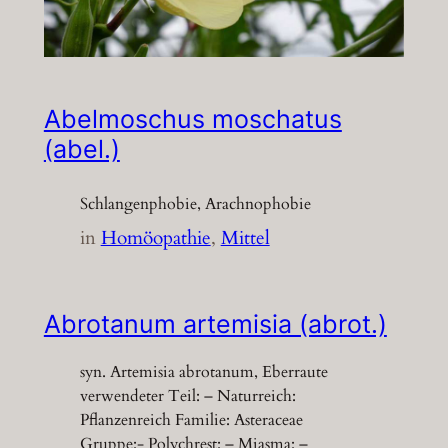
Abelmoschus moschatus
(abel.)
Schlangenphobie, Arachnophobie
in
Homöopathie
, 
Mittel
Abrotanum artemisia (abrot.)
syn. Artemisia abrotanum, Eberraute
verwendeter Teil: – Naturreich:
Pflanzenreich Familie: Asteraceae
Gruppe:- Polychrest: – Miasma: –