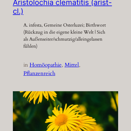
Aristolochia clematitis (arist-
cl.)
A. infesta, Gemeine Osterluzei; Birthwort
(Rückzug in die eigene kleine Welt | Sich
als Außenseiter/schmutzig/alleingelassen
fühlen)
in
Homöopathie
, 
Mittel
, 
Pflanzenreich