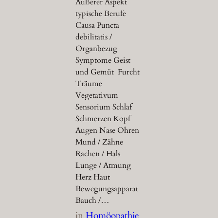
Äußerer Aspekt
typische Berufe
Causa Puncta
debilitatis /
Organbezug
Symptome Geist
und Gemüt Furcht
Träume
Vegetativum
Sensorium Schlaf
Schmerzen Kopf
Augen Nase Ohren
Mund / Zähne
Rachen / Hals
Lunge / Atmung
Herz Haut
Bewegungsapparat
Bauch /…
in
Homöopathie