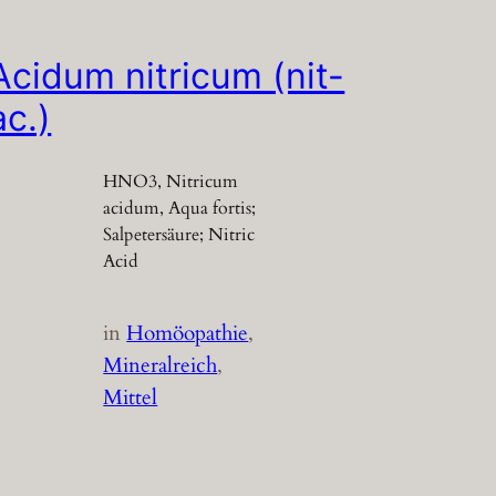
Acidum nitricum (nit-
ac.)
HNO3, Nitricum
acidum, Aqua fortis;
Salpetersäure; Nitric
Acid
in
Homöopathie
, 
Mineralreich
, 
Mittel