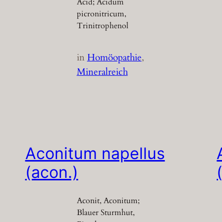
Acid; Acidum
picronitricum,
Trinitrophenol
in
Homöopathie
, 
Mineralreich
Aconitum napellus
(acon.)
Aconit, Aconitum;
Blauer Sturmhut,