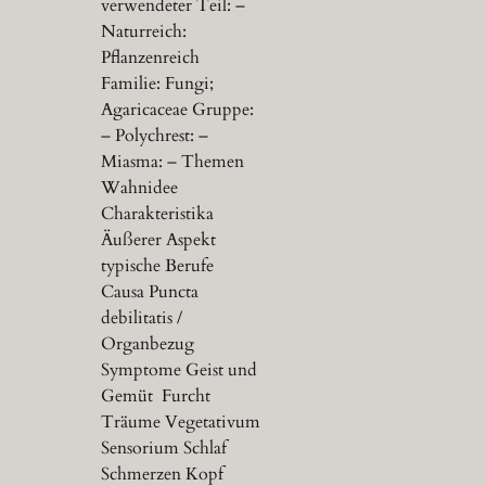
verwendeter Teil: –
Naturreich:
Pflanzenreich
Familie: Fungi;
Agaricaceae Gruppe:
– Polychrest: –
Miasma: – Themen
Wahnidee
Charakteristika
Äußerer Aspekt
typische Berufe
Causa Puncta
debilitatis /
Organbezug
Symptome Geist und
Gemüt Furcht
Träume Vegetativum
Sensorium Schlaf
Schmerzen Kopf