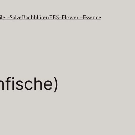
ler-Salze
Bachblüten
FES-Flower -Essence
nfische)