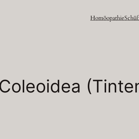
Homöopathie
Schüß
Coleoidea (Tinte