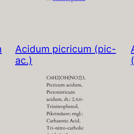
m
Acidum picricum (pic-
ac.)
C6H2(OH(NO2)3,
Picricum acidum,
Picronitricum
acidum, dt.: 2,4,6-
Trinitrophenol,
Pikrinsäure; engl.:
Carbazotic Acid,
Tri-nitro-carbolic