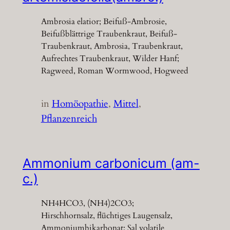
Ambrosia elatior; Beifuß-Ambrosie,
Beifußblättrige Traubenkraut, Beifuß-
Traubenkraut, Ambrosia, Traubenkraut,
Aufrechtes Traubenkraut, Wilder Hanf;
Ragweed, Roman Wormwood, Hogweed
in
Homöopathie
, 
Mittel
, 
Pflanzenreich
Ammonium carbonicum (am-
c.)
NH4HCO3, (NH4)2CO3;
Hirschhornsalz, flüchtiges Laugensalz,
Ammoniumbikarbonat; Sal volatile