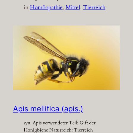
in
Homöopathie
, 
Mittel
, 
Tierreich
Apis mellifica (apis.)
syn. Apis verwendeter Teil: Gift der
Honigbiene Naturreich: Tierreich