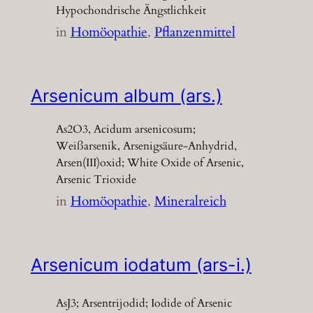
Hypochondrische Ängstlichkeit
in
Homöopathie
, 
Pflanzenmittel
Arsenicum album (ars.)
As2O3, Acidum arsenicosum;
Weißarsenik, Arsenigsäure-Anhydrid,
Arsen(III)oxid; White Oxide of Arsenic,
Arsenic Trioxide
in
Homöopathie
, 
Mineralreich
Arsenicum iodatum (ars-i.)
AsJ3; Arsentrijodid; Iodide of Arsenic