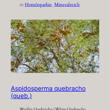
in
Homöopathie
, 
Mineralreich
Aspidosperma quebracho
(queb.)
Weißer Quebracho | White Quebracho