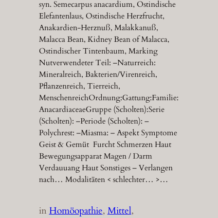
syn. Semecarpus anacardium, Ostindische
Elefantenlaus, Ostindische Herzfrucht,
Anakardien-Herznuß, Malakkanuß,
Malacca Bean, Kidney Bean of Malacca,
Ostindischer Tintenbaum, Marking
Nutverwendeter Teil: –Naturreich:
Mineralreich, Bakterien/Virenreich,
Pflanzenreich, Tierreich,
MenschenreichOrdnung:Gattung:Familie:
AnacardiaceaeGruppe (Scholten):Serie
(Scholten): –Periode (Scholten): –
Polychrest: –Miasma: – Aspekt Symptome
Geist & Gemüt Furcht Schmerzen Haut
Bewegungsapparat Magen / Darm
Verdauuang Haut Sonstiges – Verlangen
nach… Modalitäten < schlechter… >…
in
Homöopathie
, 
Mittel
, 