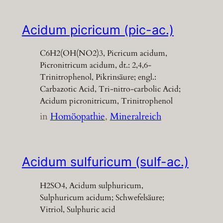
Acidum picricum (pic-ac.)
C6H2(OH(NO2)3, Picricum acidum,
Picronitricum acidum, dt.: 2,4,6-
Trinitrophenol, Pikrinsäure; engl.:
Carbazotic Acid, Tri-nitro-carbolic Acid;
Acidum picronitricum, Trinitrophenol
in
Homöopathie
, 
Mineralreich
Acidum sulfuricum (sulf-ac.)
H2SO4, Acidum sulphuricum,
Sulphuricum acidum; Schwefelsäure;
Vitriol, Sulphuric acid