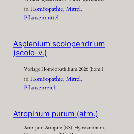
in
Homöopathie
, 
Mittel
, 
Pflanzenmittel
Asplenium scolopendrium
(scolo-v.)
Vorlage Homöopathikum 2026 (hom.)
in
Homöopathie
, 
Mittel
, 
Pflanzenreich
Atropinum purum (atro.)
Atro-pur; Atropin; (RS)-Hyoscaminum,