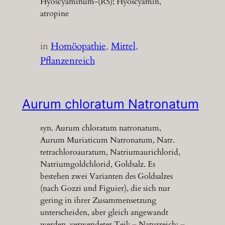
Hyoscyaminum-(RS); Hyoscyamin,
atropine
in
Homöopathie
, 
Mittel
, 
Pflanzenreich
Aurum chloratum Natronatum
syn. Aurum chloratum natronatum,
Aurum Muriaticum Natronatum, Natr.
tetrachloroauratum, Natriumaurichlorid,
Natriumgoldchlorid, Goldsalz. Es
bestehen zwei Varianten des Goldsalzes
(nach Gozzi und Figuier), die sich nur
gering in ihrer Zusammensetzung
unterscheiden, aber gleich angewandt
werden. verwendeter Teil: – Naturreich: –