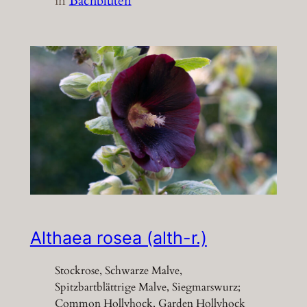
in
Bachblüten
Althaea rosea (alth-r.)
Stockrose, Schwarze Malve,
Spitzbartblättrige Malve, Siegmarswurz;
Common Hollyhock, Garden Hollyhock