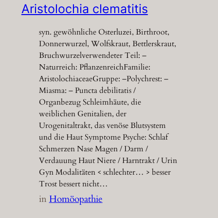
Aristolochia clematitis
syn. gewöhnliche Osterluzei, Birthroot,
Donnerwurzel, Wolfskraut, Bettlerskraut,
Bruchwurzelverwendeter Teil: –
Naturreich: PflanzenreichFamilie:
AristolochiaceaeGruppe: –Polychrest: –
Miasma: – Puncta debilitatis /
Organbezug Schleimhäute, die
weiblichen Genitalien, der
Urogenitaltrakt, das venöse Blutsystem
und die Haut Symptome Psyche: Schlaf
Schmerzen Nase Magen / Darm /
Verdauung Haut Niere / Harntrakt / Urin
Gyn Modalitäten < schlechter… > besser
Trost bessert nicht…
in
Homöopathie