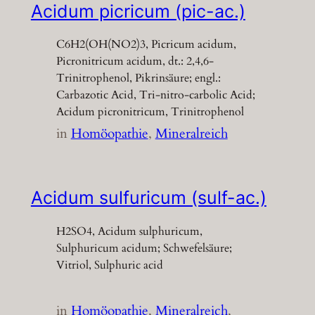
Acidum picricum (pic-ac.)
C6H2(OH(NO2)3, Picricum acidum,
Picronitricum acidum, dt.: 2,4,6-
Trinitrophenol, Pikrinsäure; engl.:
Carbazotic Acid, Tri-nitro-carbolic Acid;
Acidum picronitricum, Trinitrophenol
in
Homöopathie
, 
Mineralreich
Acidum sulfuricum (sulf-ac.)
H2SO4, Acidum sulphuricum,
Sulphuricum acidum; Schwefelsäure;
Vitriol, Sulphuric acid
in
Homöopathie
, 
Mineralreich
, 