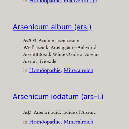
in
Homöopathie
, 
Pflanzenmittel
Arsenicum album (ars.)
As2O3, Acidum arsenicosum;
Weißarsenik, Arsenigsäure-Anhydrid,
Arsen(III)oxid; White Oxide of Arsenic,
Arsenic Trioxide
in
Homöopathie
, 
Mineralreich
Arsenicum iodatum (ars-i.)
AsJ3; Arsentrijodid; Iodide of Arsenic
in
Homöopathie
, 
Mineralreich