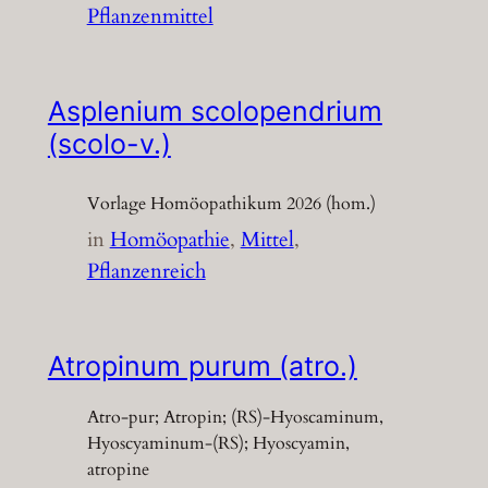
Pflanzenmittel
Asplenium scolopendrium
(scolo-v.)
Vorlage Homöopathikum 2026 (hom.)
in
Homöopathie
, 
Mittel
, 
Pflanzenreich
Atropinum purum (atro.)
Atro-pur; Atropin; (RS)-Hyoscaminum,
Hyoscyaminum-(RS); Hyoscyamin,
atropine