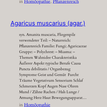
in
Homöopathie
, 
Pflanzenreich
Agaricus muscarius (agar.)
syn. Amanita muscaria, Fliegenpilz
verwendeter Teil: – Naturreich:
Pflanzenreich Familie: Fungi; Agaricaceae
Gruppe: – Polychrest: – Miasma: –
Themen Wahnidee Charakteristika
Äußerer Aspekt typische Berufe Causa
Puncta debilitatis / Organbezug
Symptome Geist und Gemüt Furcht
Träume Vegetativum Sensorium Schlaf
Schmerzen Kopf Augen Nase Ohren
Mund / Zähne Rachen / Hals Lunge /
Atmung Herz Haut Bewegungsapparat…
in
Homöopathie