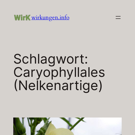
Zum
Inhalt
wirkungen.info
springen
Schlagwort:
Caryophyllales
(Nelkenartige)