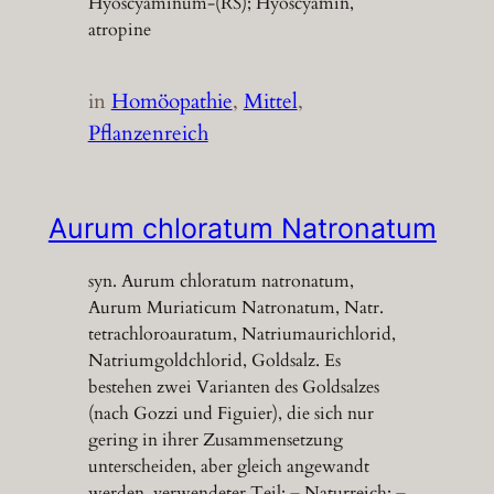
Hyoscyaminum-(RS); Hyoscyamin,
atropine
in
Homöopathie
, 
Mittel
, 
Pflanzenreich
Aurum chloratum Natronatum
syn. Aurum chloratum natronatum,
Aurum Muriaticum Natronatum, Natr.
tetrachloroauratum, Natriumaurichlorid,
Natriumgoldchlorid, Goldsalz. Es
bestehen zwei Varianten des Goldsalzes
(nach Gozzi und Figuier), die sich nur
gering in ihrer Zusammensetzung
unterscheiden, aber gleich angewandt
werden. verwendeter Teil: – Naturreich: –