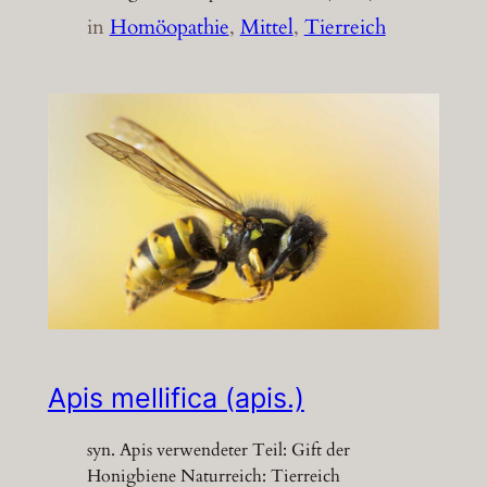
in
Homöopathie
, 
Mittel
, 
Tierreich
Apis mellifica (apis.)
syn. Apis verwendeter Teil: Gift der
Honigbiene Naturreich: Tierreich