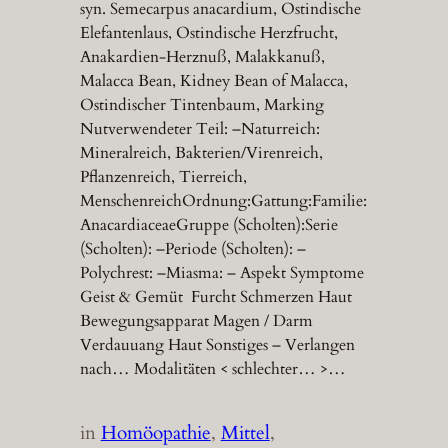
syn. Semecarpus anacardium, Ostindische
Elefantenlaus, Ostindische Herzfrucht,
Anakardien-Herznuß, Malakkanuß,
Malacca Bean, Kidney Bean of Malacca,
Ostindischer Tintenbaum, Marking
Nutverwendeter Teil: –Naturreich:
Mineralreich, Bakterien/Virenreich,
Pflanzenreich, Tierreich,
MenschenreichOrdnung:Gattung:Familie:
AnacardiaceaeGruppe (Scholten):Serie
(Scholten): –Periode (Scholten): –
Polychrest: –Miasma: – Aspekt Symptome
Geist & Gemüt Furcht Schmerzen Haut
Bewegungsapparat Magen / Darm
Verdauuang Haut Sonstiges – Verlangen
nach… Modalitäten < schlechter… >…
in
Homöopathie
, 
Mittel
, 