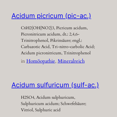
Acidum picricum (pic-ac.)
C6H2(OH(NO2)3, Picricum acidum,
Picronitricum acidum, dt.: 2,4,6-
Trinitrophenol, Pikrinsäure; engl.:
Carbazotic Acid, Tri-nitro-carbolic Acid;
Acidum picronitricum, Trinitrophenol
in
Homöopathie
, 
Mineralreich
Acidum sulfuricum (sulf-ac.)
H2SO4, Acidum sulphuricum,
Sulphuricum acidum; Schwefelsäure;
Vitriol, Sulphuric acid