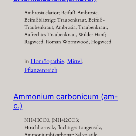
Ambrosia elatior; Beifuß-Ambrosie,
Beifußblättrige Traubenkraut, Beifuß-
Traubenkraut, Ambrosia, Traubenkraut,
Aufrechtes Traubenkraut, Wilder Hanf;
Ragweed, Roman Wormwood, Hogweed
in
Homöopathie
, 
Mittel
, 
Pflanzenreich
Ammonium carbonicum (am-
c.)
NH4HCO3, (NH4)2CO3;
Hirschhornsalz, flüchtiges Laugensalz,
Ammoniumbikarbonat; Sal volatile