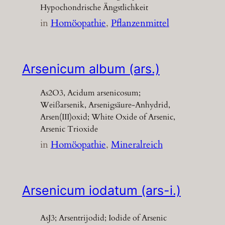
Hypochondrische Ängstlichkeit
in
Homöopathie
, 
Pflanzenmittel
Arsenicum album (ars.)
As2O3, Acidum arsenicosum;
Weißarsenik, Arsenigsäure-Anhydrid,
Arsen(III)oxid; White Oxide of Arsenic,
Arsenic Trioxide
in
Homöopathie
, 
Mineralreich
Arsenicum iodatum (ars-i.)
AsJ3; Arsentrijodid; Iodide of Arsenic