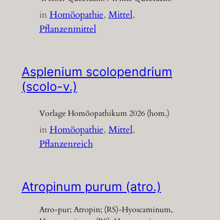
in
Homöopathie
, 
Mittel
, 
Pflanzenmittel
Asplenium scolopendrium
(scolo-v.)
Vorlage Homöopathikum 2026 (hom.)
in
Homöopathie
, 
Mittel
, 
Pflanzenreich
Atropinum purum (atro.)
Atro-pur; Atropin; (RS)-Hyoscaminum,