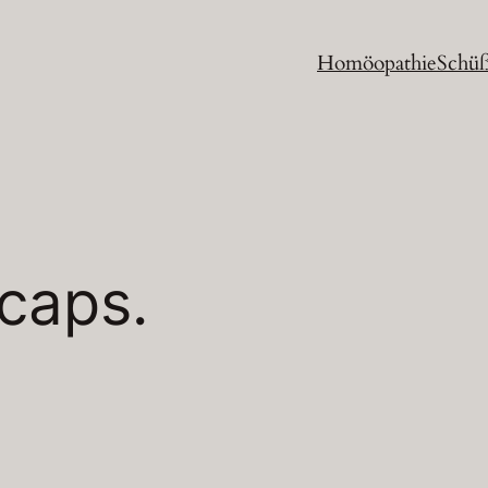
Homöopathie
Schüß
caps.