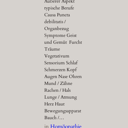
Äußerer Aspekt
typische Berufe
Causa Puncta
debilitatis /
Organbezug
Symptome Geist
und Gemüt Furcht
Träume
Vegetativum
Sensorium Schlaf
Schmerzen Kopf
Augen Nase Ohren
Mund / Zähne
Rachen / Hals
Lunge / Atmung
Herz Haut
Bewegungsapparat
Bauch /…
in
Homöopathie