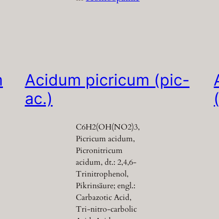
m
Acidum picricum (pic-
ac.)
C6H2(OH(NO2)3,
Picricum acidum,
Picronitricum
acidum, dt.: 2,4,6-
Trinitrophenol,
Pikrinsäure; engl.:
Carbazotic Acid,
Tri-nitro-carbolic