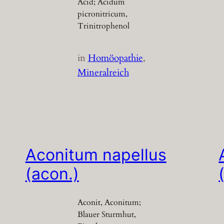
Acid; Acidum
picronitricum,
Trinitrophenol
in
Homöopathie
, 
Mineralreich
Aconitum napellus
(acon.)
Aconit, Aconitum;
Blauer Sturmhut,