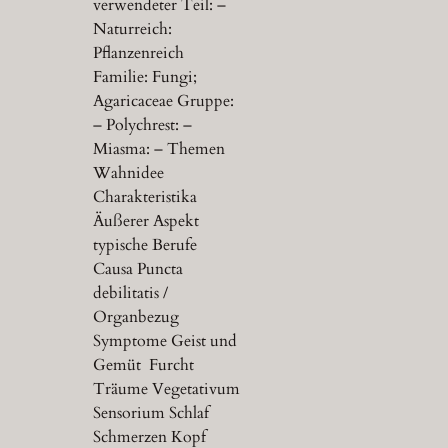
verwendeter Teil: –
Naturreich:
Pflanzenreich
Familie: Fungi;
Agaricaceae Gruppe:
– Polychrest: –
Miasma: – Themen
Wahnidee
Charakteristika
Äußerer Aspekt
typische Berufe
Causa Puncta
debilitatis /
Organbezug
Symptome Geist und
Gemüt Furcht
Träume Vegetativum
Sensorium Schlaf
Schmerzen Kopf