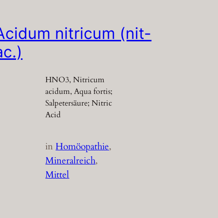
Acidum nitricum (nit-
ac.)
HNO3, Nitricum
acidum, Aqua fortis;
Salpetersäure; Nitric
Acid
in
Homöopathie
, 
Mineralreich
, 
Mittel