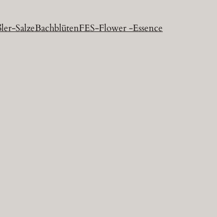
ler-Salze
Bachblüten
FES-Flower -Essence