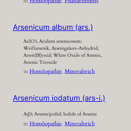
in
Homöopathie
, 
Pflanzenmittel
Arsenicum album (ars.)
As2O3, Acidum arsenicosum;
Weißarsenik, Arsenigsäure-Anhydrid,
Arsen(III)oxid; White Oxide of Arsenic,
Arsenic Trioxide
in
Homöopathie
, 
Mineralreich
Arsenicum iodatum (ars-i.)
AsJ3; Arsentrijodid; Iodide of Arsenic
in
Homöopathie
, 
Mineralreich