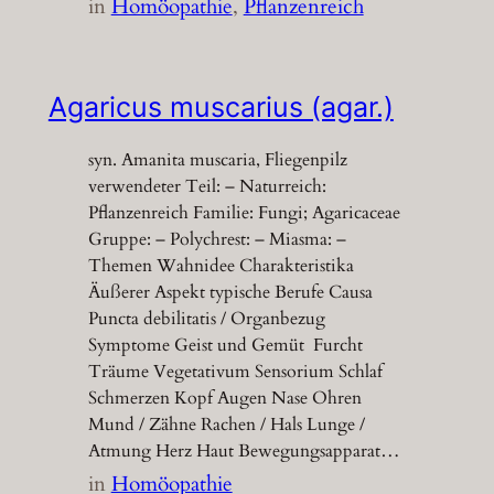
in
Homöopathie
, 
Pflanzenreich
Agaricus muscarius (agar.)
syn. Amanita muscaria, Fliegenpilz
verwendeter Teil: – Naturreich:
Pflanzenreich Familie: Fungi; Agaricaceae
Gruppe: – Polychrest: – Miasma: –
Themen Wahnidee Charakteristika
Äußerer Aspekt typische Berufe Causa
Puncta debilitatis / Organbezug
Symptome Geist und Gemüt Furcht
Träume Vegetativum Sensorium Schlaf
Schmerzen Kopf Augen Nase Ohren
Mund / Zähne Rachen / Hals Lunge /
Atmung Herz Haut Bewegungsapparat…
in
Homöopathie