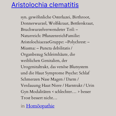
Aristolochia clematitis
syn. gewöhnliche Osterluzei, Birthroot,
Donnerwurzel, Wolfskraut, Bettlerskraut,
Bruchwurzelverwendeter Teil: –
Naturreich: PflanzenreichFamilie:
AristolochiaceaeGruppe: –Polychrest: –
Miasma: – Puncta debilitatis /
Organbezug Schleimhäute, die
weiblichen Genitalien, der
Urogenitaltrakt, das venöse Blutsystem
und die Haut Symptome Psyche: Schlaf
Schmerzen Nase Magen / Darm /
Verdauung Haut Niere / Harntrakt / Urin
Gyn Modalitäten < schlechter… > besser
Trost bessert nicht…
in
Homöopathie