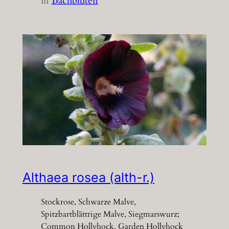
in
Bachblüten
Althaea rosea (alth-r.)
Stockrose, Schwarze Malve,
Spitzbartblättrige Malve, Siegmarswurz;
Common Hollyhock, Garden Hollyhock