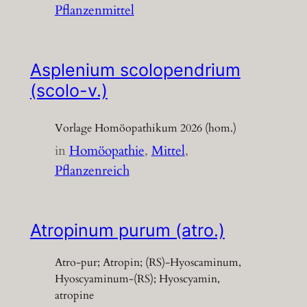
Pflanzenmittel
Asplenium scolopendrium
(scolo-v.)
Vorlage Homöopathikum 2026 (hom.)
in
Homöopathie
, 
Mittel
, 
Pflanzenreich
Atropinum purum (atro.)
Atro-pur; Atropin; (RS)-Hyoscaminum,
Hyoscyaminum-(RS); Hyoscyamin,
atropine