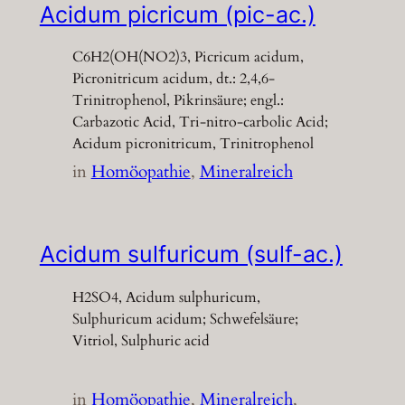
Acidum picricum (pic-ac.)
C6H2(OH(NO2)3, Picricum acidum,
Picronitricum acidum, dt.: 2,4,6-
Trinitrophenol, Pikrinsäure; engl.:
Carbazotic Acid, Tri-nitro-carbolic Acid;
Acidum picronitricum, Trinitrophenol
in
Homöopathie
, 
Mineralreich
Acidum sulfuricum (sulf-ac.)
H2SO4, Acidum sulphuricum,
Sulphuricum acidum; Schwefelsäure;
Vitriol, Sulphuric acid
in
Homöopathie
, 
Mineralreich
, 