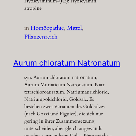
Hyoscyaminum-(RS); Hyoscyamin,
atropine
in
Homöopathie
, 
Mittel
, 
Pflanzenreich
Aurum chloratum Natronatum
syn. Aurum chloratum natronatum,
Aurum Muriaticum Natronatum, Natr.
tetrachloroauratum, Natriumaurichlorid,
Natriumgoldchlorid, Goldsalz. Es
bestehen zwei Varianten des Goldsalzes
(nach Gozzi und Figuier), die sich nur
gering in ihrer Zusammensetzung
unterscheiden, aber gleich angewandt
werden. verwendeter Teil: – Naturreich: –