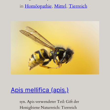
in
Homöopathie
, 
Mittel
, 
Tierreich
Apis mellifica (apis.)
syn. Apis verwendeter Teil: Gift der
Honigbiene Naturreich: Tierreich