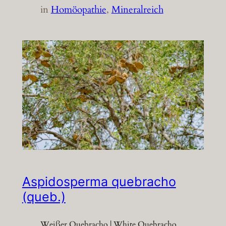
in
Homöopathie
, 
Mineralreich
Aspidosperma quebracho
(queb.)
Weißer Quebracho | White Quebracho