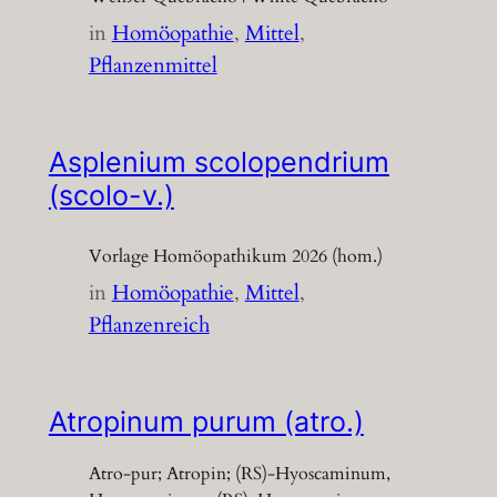
in
Homöopathie
, 
Mittel
, 
Pflanzenmittel
Asplenium scolopendrium
(scolo-v.)
Vorlage Homöopathikum 2026 (hom.)
in
Homöopathie
, 
Mittel
, 
Pflanzenreich
Atropinum purum (atro.)
Atro-pur; Atropin; (RS)-Hyoscaminum,