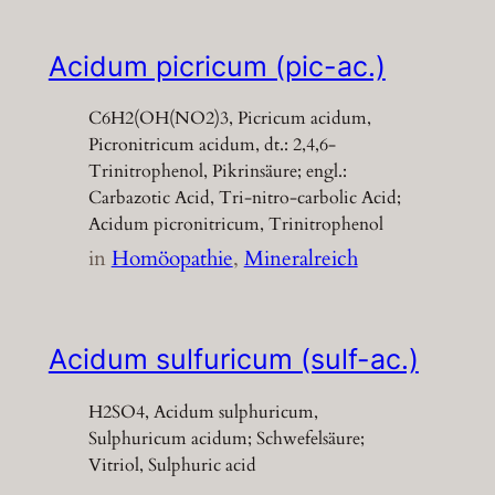
Acidum picricum (pic-ac.)
C6H2(OH(NO2)3, Picricum acidum,
Picronitricum acidum, dt.: 2,4,6-
Trinitrophenol, Pikrinsäure; engl.:
Carbazotic Acid, Tri-nitro-carbolic Acid;
Acidum picronitricum, Trinitrophenol
in
Homöopathie
, 
Mineralreich
Acidum sulfuricum (sulf-ac.)
H2SO4, Acidum sulphuricum,
Sulphuricum acidum; Schwefelsäure;
Vitriol, Sulphuric acid