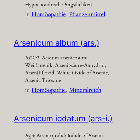
Hypochondrische Ängstlichkeit
in
Homöopathie
, 
Pflanzenmittel
Arsenicum album (ars.)
As2O3, Acidum arsenicosum;
Weißarsenik, Arsenigsäure-Anhydrid,
Arsen(III)oxid; White Oxide of Arsenic,
Arsenic Trioxide
in
Homöopathie
, 
Mineralreich
Arsenicum iodatum (ars-i.)
AsJ3; Arsentrijodid; Iodide of Arsenic