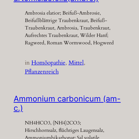
Ambrosia elatior; Beifuß-Ambrosie,
Beifußblättrige Traubenkraut, Beifuß-
Traubenkraut, Ambrosia, Traubenkraut,
Aufrechtes Traubenkraut, Wilder Hanf;
Ragweed, Roman Wormwood, Hogweed
in
Homöopathie
, 
Mittel
, 
Pflanzenreich
Ammonium carbonicum (am-
c.)
NH4HCO3, (NH4)2CO3;
Hirschhornsalz, flüchtiges Laugensalz,
Ammoniumbikarbonat; Sal volatile