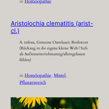
in
Homöopathie
Aristolochia clematitis (arist-
cl.)
A. infesta, Gemeine Osterluzei; Birthwort
(Rückzug in die eigene kleine Welt | Sich
als Außenseiter/schmutzig/alleingelassen
fühlen)
in
Homöopathie
, 
Mittel
, 
Pflanzenreich