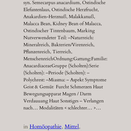
syn. Semecarpus anacardium, Ostindische
Elefantenlaus, Ostindische Herzfrucht,
Anakardien-Herznuß, Malakkanuß,
Malacca Bean, Kidney Bean of Malacca,
Ostindischer Tintenbaum, Marking
Nutverwendeter Teil: –Naturreich:
Mineralreich, Bakterien/Virenreich,
Pflanzenreich, Tierreich,
MenschenreichOrdnung:Gattung:Familie:
AnacardiaceaeGruppe (Scholten):Serie
(Scholten): –Periode (Scholten): –
Polychrest: –Miasma: – Aspekt Symptome
Geist & Gemüt Furcht Schmerzen Haut
Bewegungsapparat Magen / Darm
Verdauuang Haut Sonstiges – Verlangen
nach… Modalitäten < schlechter… >…
in
Homöopathie
, 
Mittel
, 