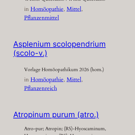
in
Homöopathie
, 
Mittel
, 
Pflanzenmittel
Asplenium scolopendrium
(scolo-v.)
Vorlage Homöopathikum 2026 (hom.)
in
Homöopathie
, 
Mittel
, 
Pflanzenreich
Atropinum purum (atro.)
Atro-pur; Atropin; (RS)-Hyoscaminum,