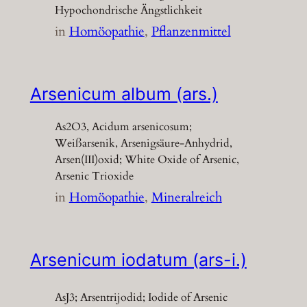
Hypochondrische Ängstlichkeit
in
Homöopathie
, 
Pflanzenmittel
Arsenicum album (ars.)
As2O3, Acidum arsenicosum;
Weißarsenik, Arsenigsäure-Anhydrid,
Arsen(III)oxid; White Oxide of Arsenic,
Arsenic Trioxide
in
Homöopathie
, 
Mineralreich
Arsenicum iodatum (ars-i.)
AsJ3; Arsentrijodid; Iodide of Arsenic