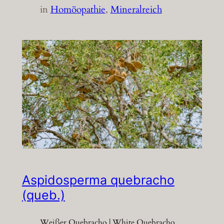
in
Homöopathie
, 
Mineralreich
Aspidosperma quebracho
(queb.)
Weißer Quebracho | White Quebracho