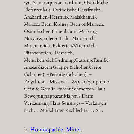
syn. Semecarpus anacardium, Ostindische
Elefantenlaus, Ostindische Herzfrucht,
Anakardien-Herznuß, Malakkanuß,
Malacca Bean, Kidney Bean of Malacca,
Ostindischer Tintenbaum, Marking
Nutverwendeter Teil: –Naturreich:
Mineralreich, Bakterien/Virenreich,
Pflanzenreich, Tierreich,
MenschenreichOrdnung:Gattung:Familie:
AnacardiaceaeGruppe (Scholten):Serie
(Scholten): –Periode (Scholten): –
Polychrest: –Miasma: – Aspekt Symptome
Geist & Gemüt Furcht Schmerzen Haut
Bewegungsapparat Magen / Darm
Verdauuang Haut Sonstiges – Verlangen
nach… Modalitäten < schlechter… >…
in
Homöopathie
, 
Mittel
, 