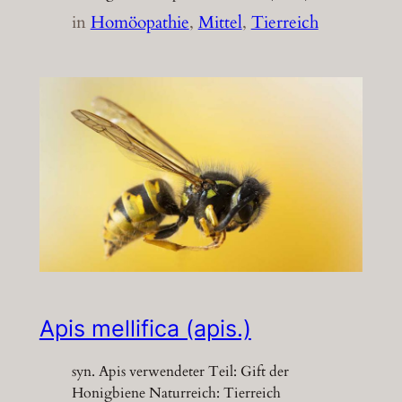
in
Homöopathie
, 
Mittel
, 
Tierreich
Apis mellifica (apis.)
syn. Apis verwendeter Teil: Gift der
Honigbiene Naturreich: Tierreich