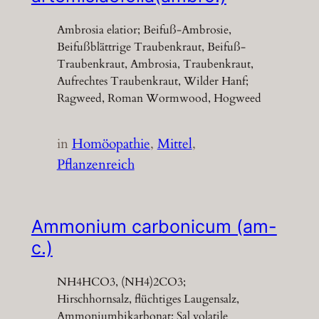
Ambrosia elatior; Beifuß-Ambrosie,
Beifußblättrige Traubenkraut, Beifuß-
Traubenkraut, Ambrosia, Traubenkraut,
Aufrechtes Traubenkraut, Wilder Hanf;
Ragweed, Roman Wormwood, Hogweed
in
Homöopathie
, 
Mittel
, 
Pflanzenreich
Ammonium carbonicum (am-
c.)
NH4HCO3, (NH4)2CO3;
Hirschhornsalz, flüchtiges Laugensalz,
Ammoniumbikarbonat; Sal volatile