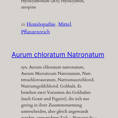
Hyoscyaminum-(RS); Hyoscyamin,
atropine
in
Homöopathie
, 
Mittel
, 
Pflanzenreich
Aurum chloratum Natronatum
syn. Aurum chloratum natronatum,
Aurum Muriaticum Natronatum, Natr.
tetrachloroauratum, Natriumaurichlorid,
Natriumgoldchlorid, Goldsalz. Es
bestehen zwei Varianten des Goldsalzes
(nach Gozzi und Figuier), die sich nur
gering in ihrer Zusammensetzung
unterscheiden, aber gleich angewandt
werden. verwendeter Teil: – Naturreich: –