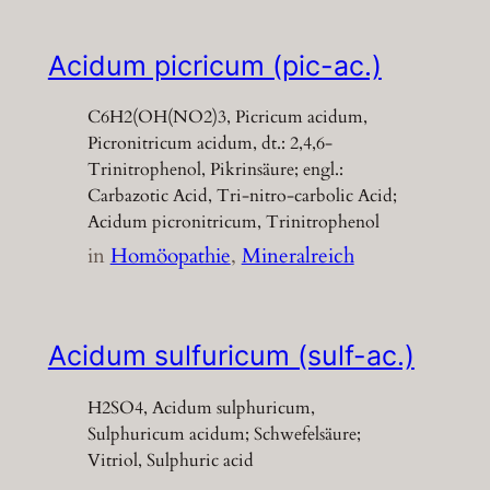
Acidum picricum (pic-ac.)
C6H2(OH(NO2)3, Picricum acidum,
Picronitricum acidum, dt.: 2,4,6-
Trinitrophenol, Pikrinsäure; engl.:
Carbazotic Acid, Tri-nitro-carbolic Acid;
Acidum picronitricum, Trinitrophenol
in
Homöopathie
, 
Mineralreich
Acidum sulfuricum (sulf-ac.)
H2SO4, Acidum sulphuricum,
Sulphuricum acidum; Schwefelsäure;
Vitriol, Sulphuric acid