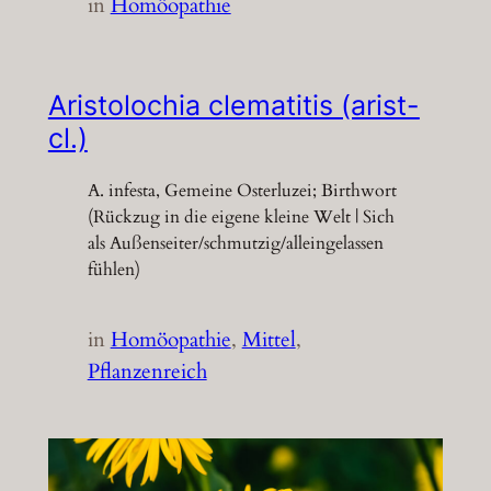
in
Homöopathie
Aristolochia clematitis (arist-
cl.)
A. infesta, Gemeine Osterluzei; Birthwort
(Rückzug in die eigene kleine Welt | Sich
als Außenseiter/schmutzig/alleingelassen
fühlen)
in
Homöopathie
, 
Mittel
, 
Pflanzenreich