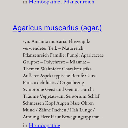
in
Homöopathie
, 
Pflanzenreich
Agaricus muscarius (agar.)
syn. Amanita muscaria, Fliegenpilz
verwendeter Teil: – Naturreich:
Pflanzenreich Familie: Fungi; Agaricaceae
Gruppe: – Polychrest: – Miasma: –
Themen Wahnidee Charakteristika
Äußerer Aspekt typische Berufe Causa
Puncta debilitatis / Organbezug
Symptome Geist und Gemüt Furcht
Träume Vegetativum Sensorium Schlaf
Schmerzen Kopf Augen Nase Ohren
Mund / Zähne Rachen / Hals Lunge /
Atmung Herz Haut Bewegungsapparat…
in
Homöopathie