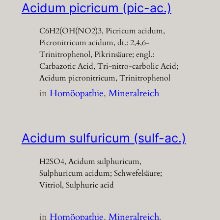
Acidum picricum (pic-ac.)
C6H2(OH(NO2)3, Picricum acidum,
Picronitricum acidum, dt.: 2,4,6-
Trinitrophenol, Pikrinsäure; engl.:
Carbazotic Acid, Tri-nitro-carbolic Acid;
Acidum picronitricum, Trinitrophenol
in
Homöopathie
, 
Mineralreich
Acidum sulfuricum (sulf-ac.)
H2SO4, Acidum sulphuricum,
Sulphuricum acidum; Schwefelsäure;
Vitriol, Sulphuric acid
in
Homöopathie
, 
Mineralreich
, 