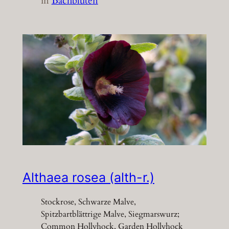
in
Bachblüten
Althaea rosea (alth-r.)
Stockrose, Schwarze Malve,
Spitzbartblättrige Malve, Siegmarswurz;
Common Hollyhock, Garden Hollyhock