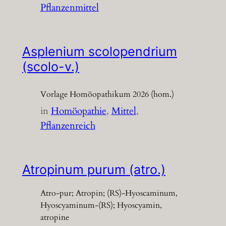
Pflanzenmittel
Asplenium scolopendrium
(scolo-v.)
Vorlage Homöopathikum 2026 (hom.)
in
Homöopathie
, 
Mittel
, 
Pflanzenreich
Atropinum purum (atro.)
Atro-pur; Atropin; (RS)-Hyoscaminum,
Hyoscyaminum-(RS); Hyoscyamin,
atropine