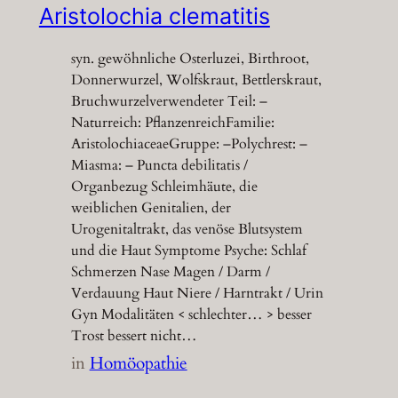
Aristolochia clematitis
syn. gewöhnliche Osterluzei, Birthroot,
Donnerwurzel, Wolfskraut, Bettlerskraut,
Bruchwurzelverwendeter Teil: –
Naturreich: PflanzenreichFamilie:
AristolochiaceaeGruppe: –Polychrest: –
Miasma: – Puncta debilitatis /
Organbezug Schleimhäute, die
weiblichen Genitalien, der
Urogenitaltrakt, das venöse Blutsystem
und die Haut Symptome Psyche: Schlaf
Schmerzen Nase Magen / Darm /
Verdauung Haut Niere / Harntrakt / Urin
Gyn Modalitäten < schlechter… > besser
Trost bessert nicht…
in
Homöopathie