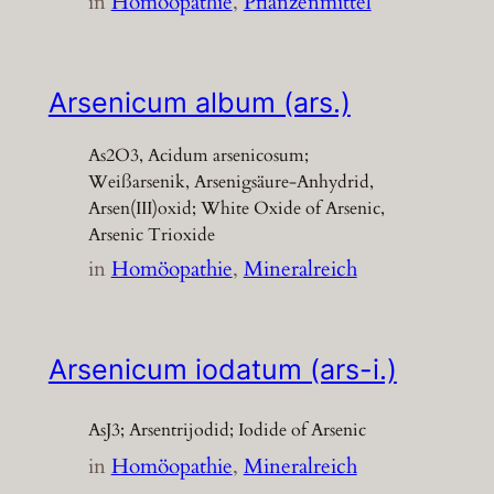
in
Homöopathie
, 
Pflanzenmittel
Arsenicum album (ars.)
As2O3, Acidum arsenicosum;
Weißarsenik, Arsenigsäure-Anhydrid,
Arsen(III)oxid; White Oxide of Arsenic,
Arsenic Trioxide
in
Homöopathie
, 
Mineralreich
Arsenicum iodatum (ars-i.)
AsJ3; Arsentrijodid; Iodide of Arsenic
in
Homöopathie
, 
Mineralreich