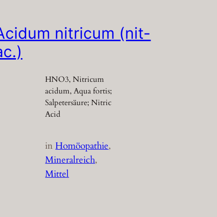
Acidum nitricum (nit-
ac.)
HNO3, Nitricum
acidum, Aqua fortis;
Salpetersäure; Nitric
Acid
in
Homöopathie
, 
Mineralreich
, 
Mittel