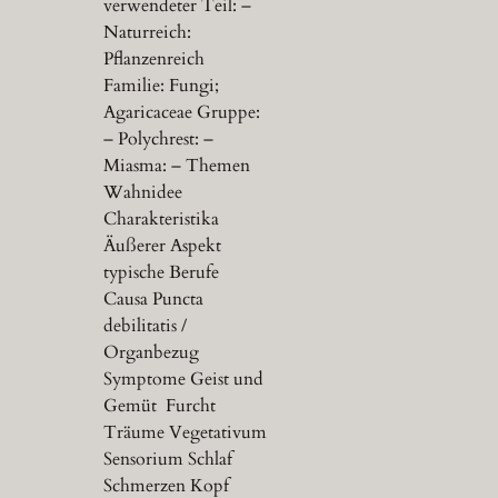
verwendeter Teil: –
Naturreich:
Pflanzenreich
Familie: Fungi;
Agaricaceae Gruppe:
– Polychrest: –
Miasma: – Themen
Wahnidee
Charakteristika
Äußerer Aspekt
typische Berufe
Causa Puncta
debilitatis /
Organbezug
Symptome Geist und
Gemüt Furcht
Träume Vegetativum
Sensorium Schlaf
Schmerzen Kopf