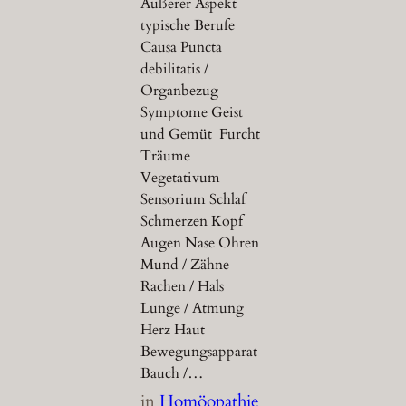
Äußerer Aspekt
typische Berufe
Causa Puncta
debilitatis /
Organbezug
Symptome Geist
und Gemüt Furcht
Träume
Vegetativum
Sensorium Schlaf
Schmerzen Kopf
Augen Nase Ohren
Mund / Zähne
Rachen / Hals
Lunge / Atmung
Herz Haut
Bewegungsapparat
Bauch /…
in
Homöopathie