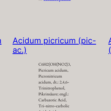
m
Acidum picricum (pic-
ac.)
C6H2(OH(NO2)3,
Picricum acidum,
Picronitricum
acidum, dt.: 2,4,6-
Trinitrophenol,
Pikrinsäure; engl.:
Carbazotic Acid,
Tri-nitro-carbolic