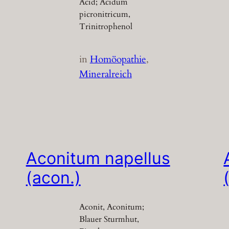
Acid; Acidum
picronitricum,
Trinitrophenol
in
Homöopathie
, 
Mineralreich
Aconitum napellus
(acon.)
Aconit, Aconitum;
Blauer Sturmhut,