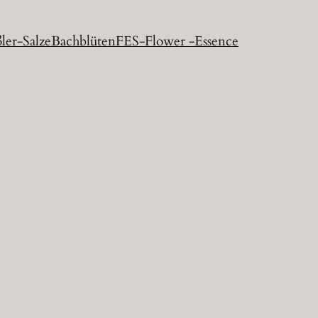
ler-Salze
Bachblüten
FES-Flower -Essence