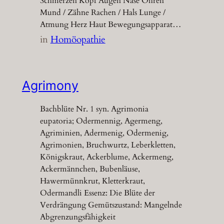
Schmerzen Kopf Augen Nase Ohren
Mund / Zähne Rachen / Hals Lunge /
Atmung Herz Haut Bewegungsapparat…
in
Homöopathie
Agrimony
Bachblüte Nr. 1 syn. Agrimonia
eupatoria; Odermennig, Agermeng,
Agriminien, Adermenig, Odermenig,
Agrimonien, Bruchwurtz, Leberkletten,
Königskraut, Ackerblume, Ackermeng,
Ackermännchen, Bubenläuse,
Hawermünnkrut, Kletterkraut,
Odermandli Essenz: Die Blüte der
Verdrängung Gemütszustand: Mangelnde
Abgrenzungsfähigkeit