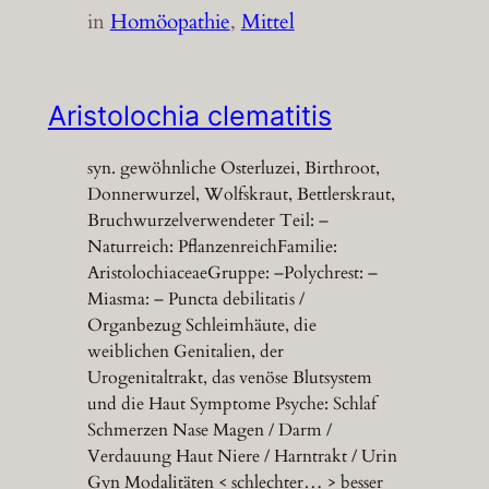
in
Homöopathie
, 
Mittel
Aristolochia clematitis
syn. gewöhnliche Osterluzei, Birthroot,
Donnerwurzel, Wolfskraut, Bettlerskraut,
Bruchwurzelverwendeter Teil: –
Naturreich: PflanzenreichFamilie:
AristolochiaceaeGruppe: –Polychrest: –
Miasma: – Puncta debilitatis /
Organbezug Schleimhäute, die
weiblichen Genitalien, der
Urogenitaltrakt, das venöse Blutsystem
und die Haut Symptome Psyche: Schlaf
Schmerzen Nase Magen / Darm /
Verdauung Haut Niere / Harntrakt / Urin
Gyn Modalitäten < schlechter… > besser