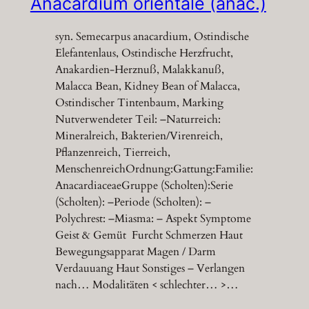
Anacardium orientale (anac.)
syn. Semecarpus anacardium, Ostindische
Elefantenlaus, Ostindische Herzfrucht,
Anakardien-Herznuß, Malakkanuß,
Malacca Bean, Kidney Bean of Malacca,
Ostindischer Tintenbaum, Marking
Nutverwendeter Teil: –Naturreich:
Mineralreich, Bakterien/Virenreich,
Pflanzenreich, Tierreich,
MenschenreichOrdnung:Gattung:Familie:
AnacardiaceaeGruppe (Scholten):Serie
(Scholten): –Periode (Scholten): –
Polychrest: –Miasma: – Aspekt Symptome
Geist & Gemüt Furcht Schmerzen Haut
Bewegungsapparat Magen / Darm
Verdauuang Haut Sonstiges – Verlangen
nach… Modalitäten < schlechter… >…