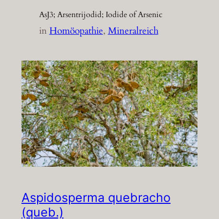
AsJ3; Arsentrijodid; Iodide of Arsenic
in
Homöopathie
, 
Mineralreich
Aspidosperma quebracho
(queb.)