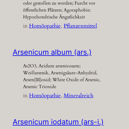
oder gestoßen zu werden; Furcht vor
öffentlichen Plätzen; Agoraphobie;
Hypochondrische Ängstlichkeit
in
Homöopathie
, 
Pflanzenmittel
Arsenicum album (ars.)
As2O3, Acidum arsenicosum;
Weißarsenik, Arsenigsäure-Anhydrid,
Arsen(III)oxid; White Oxide of Arsenic,
Arsenic Trioxide
in
Homöopathie
, 
Mineralreich
Arsenicum iodatum (ars-i.)