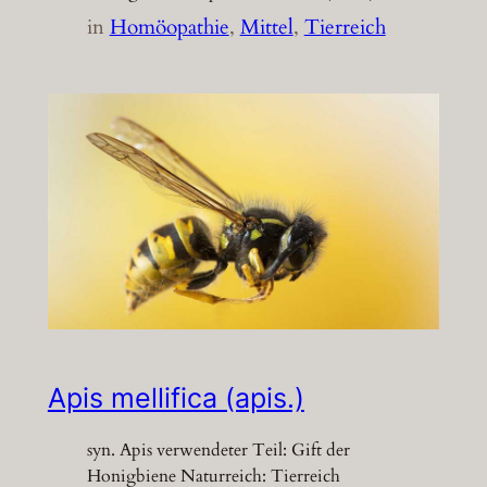
in
Homöopathie
, 
Mittel
, 
Tierreich
Apis mellifica (apis.)
syn. Apis verwendeter Teil: Gift der
Honigbiene Naturreich: Tierreich