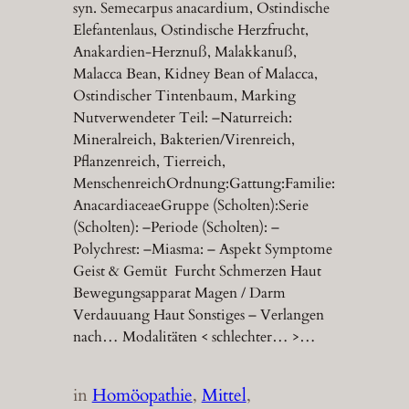
syn. Semecarpus anacardium, Ostindische
Elefantenlaus, Ostindische Herzfrucht,
Anakardien-Herznuß, Malakkanuß,
Malacca Bean, Kidney Bean of Malacca,
Ostindischer Tintenbaum, Marking
Nutverwendeter Teil: –Naturreich:
Mineralreich, Bakterien/Virenreich,
Pflanzenreich, Tierreich,
MenschenreichOrdnung:Gattung:Familie:
AnacardiaceaeGruppe (Scholten):Serie
(Scholten): –Periode (Scholten): –
Polychrest: –Miasma: – Aspekt Symptome
Geist & Gemüt Furcht Schmerzen Haut
Bewegungsapparat Magen / Darm
Verdauuang Haut Sonstiges – Verlangen
nach… Modalitäten < schlechter… >…
in
Homöopathie
, 
Mittel
, 