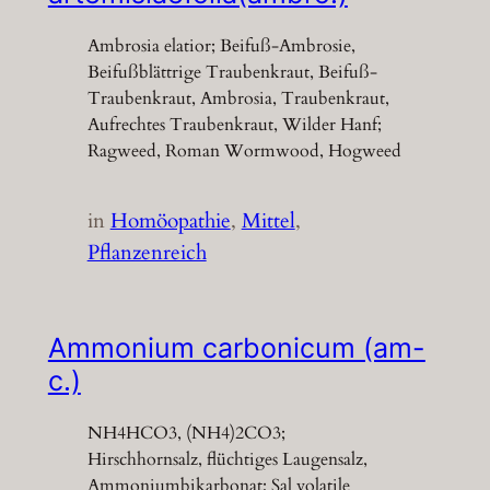
Ambrosia elatior; Beifuß-Ambrosie,
Beifußblättrige Traubenkraut, Beifuß-
Traubenkraut, Ambrosia, Traubenkraut,
Aufrechtes Traubenkraut, Wilder Hanf;
Ragweed, Roman Wormwood, Hogweed
in
Homöopathie
, 
Mittel
, 
Pflanzenreich
Ammonium carbonicum (am-
c.)
NH4HCO3, (NH4)2CO3;
Hirschhornsalz, flüchtiges Laugensalz,
Ammoniumbikarbonat; Sal volatile