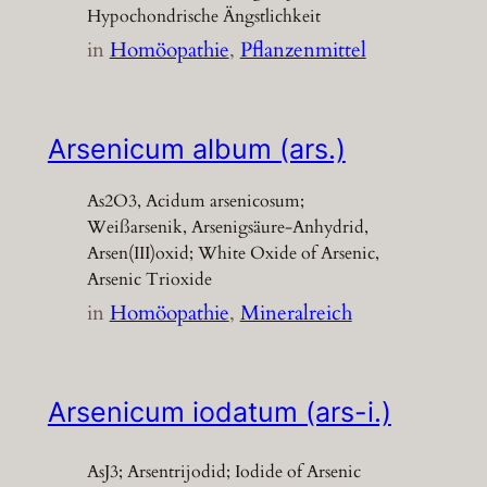
Hypochondrische Ängstlichkeit
in
Homöopathie
, 
Pflanzenmittel
Arsenicum album (ars.)
As2O3, Acidum arsenicosum;
Weißarsenik, Arsenigsäure-Anhydrid,
Arsen(III)oxid; White Oxide of Arsenic,
Arsenic Trioxide
in
Homöopathie
, 
Mineralreich
Arsenicum iodatum (ars-i.)
AsJ3; Arsentrijodid; Iodide of Arsenic