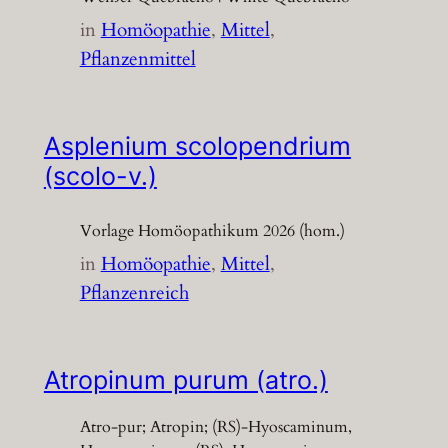
in
Homöopathie
, 
Mittel
, 
Pflanzenmittel
Asplenium scolopendrium
(scolo-v.)
Vorlage Homöopathikum 2026 (hom.)
in
Homöopathie
, 
Mittel
, 
Pflanzenreich
Atropinum purum (atro.)
Atro-pur; Atropin; (RS)-Hyoscaminum,