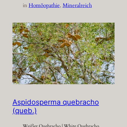
in
Homöopathie
, 
Mineralreich
Aspidosperma quebracho
(queb.)
Weißer Quebracho | White Quebracho