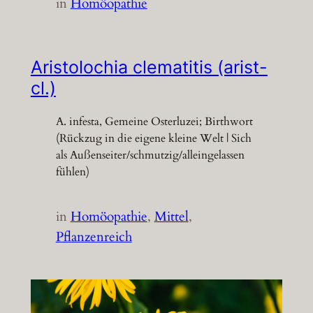
in
Homöopathie
Aristolochia clematitis (arist-
cl.)
A. infesta, Gemeine Osterluzei; Birthwort
(Rückzug in die eigene kleine Welt | Sich
als Außenseiter/schmutzig/alleingelassen
fühlen)
in
Homöopathie
, 
Mittel
, 
Pflanzenreich