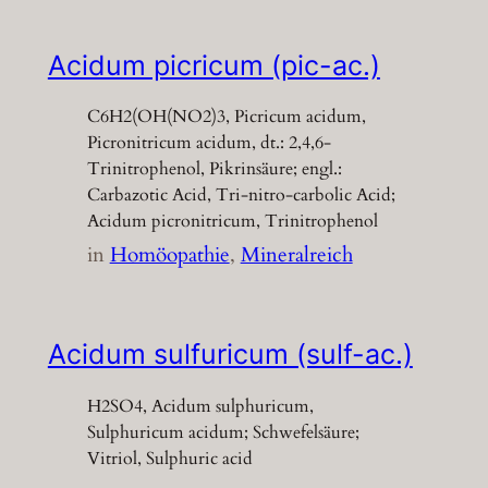
Acidum picricum (pic-ac.)
C6H2(OH(NO2)3, Picricum acidum,
Picronitricum acidum, dt.: 2,4,6-
Trinitrophenol, Pikrinsäure; engl.:
Carbazotic Acid, Tri-nitro-carbolic Acid;
Acidum picronitricum, Trinitrophenol
in
Homöopathie
, 
Mineralreich
Acidum sulfuricum (sulf-ac.)
H2SO4, Acidum sulphuricum,
Sulphuricum acidum; Schwefelsäure;
Vitriol, Sulphuric acid