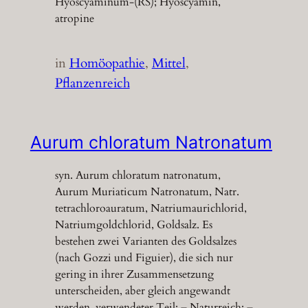
Hyoscyaminum-(RS); Hyoscyamin,
atropine
in
Homöopathie
, 
Mittel
, 
Pflanzenreich
Aurum chloratum Natronatum
syn. Aurum chloratum natronatum,
Aurum Muriaticum Natronatum, Natr.
tetrachloroauratum, Natriumaurichlorid,
Natriumgoldchlorid, Goldsalz. Es
bestehen zwei Varianten des Goldsalzes
(nach Gozzi und Figuier), die sich nur
gering in ihrer Zusammensetzung
unterscheiden, aber gleich angewandt
werden. verwendeter Teil: – Naturreich: –