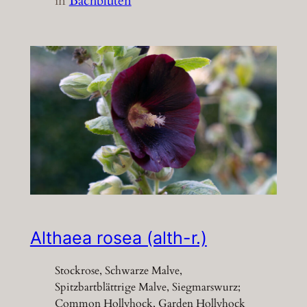
in
Bachblüten
Althaea rosea (alth-r.)
Stockrose, Schwarze Malve,
Spitzbartblättrige Malve, Siegmarswurz;
Common Hollyhock, Garden Hollyhock