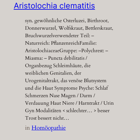
Aristolochia clematitis
syn. gewöhnliche Osterluzei, Birthroot,
Donnerwurzel, Wolfskraut, Bettlerskraut,
Bruchwurzelverwendeter Teil: –
Naturreich: PflanzenreichFamilie:
AristolochiaceaeGruppe: –Polychrest: –
Miasma: – Puncta debilitatis /
Organbezug Schleimhäute, die
weiblichen Genitalien, der
Urogenitaltrakt, das venöse Blutsystem
und die Haut Symptome Psyche: Schlaf
Schmerzen Nase Magen / Darm /
Verdauung Haut Niere / Harntrakt / Urin
Gyn Modalitäten < schlechter… > besser
Trost bessert nicht…
in
Homöopathie