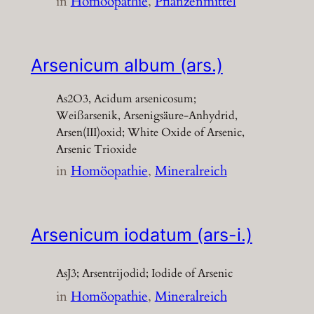
in
Homöopathie
, 
Pflanzenmittel
Arsenicum album (ars.)
As2O3, Acidum arsenicosum;
Weißarsenik, Arsenigsäure-Anhydrid,
Arsen(III)oxid; White Oxide of Arsenic,
Arsenic Trioxide
in
Homöopathie
, 
Mineralreich
Arsenicum iodatum (ars-i.)
AsJ3; Arsentrijodid; Iodide of Arsenic
in
Homöopathie
, 
Mineralreich