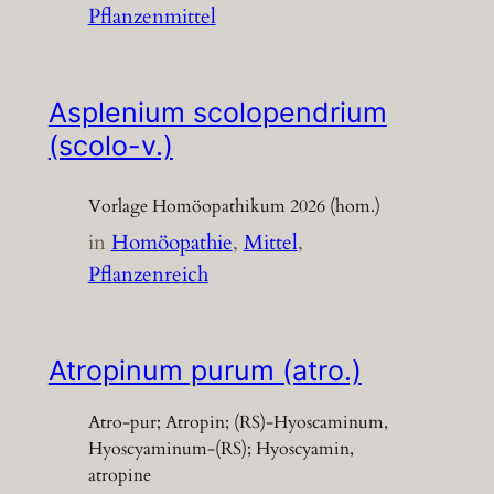
Pflanzenmittel
Asplenium scolopendrium
(scolo-v.)
Vorlage Homöopathikum 2026 (hom.)
in
Homöopathie
, 
Mittel
, 
Pflanzenreich
Atropinum purum (atro.)
Atro-pur; Atropin; (RS)-Hyoscaminum,
Hyoscyaminum-(RS); Hyoscyamin,
atropine