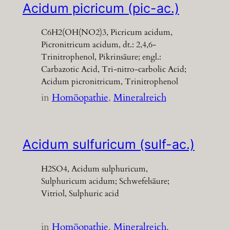
Acidum picricum (pic-ac.)
C6H2(OH(NO2)3, Picricum acidum,
Picronitricum acidum, dt.: 2,4,6-
Trinitrophenol, Pikrinsäure; engl.:
Carbazotic Acid, Tri-nitro-carbolic Acid;
Acidum picronitricum, Trinitrophenol
in
Homöopathie
, 
Mineralreich
Acidum sulfuricum (sulf-ac.)
H2SO4, Acidum sulphuricum,
Sulphuricum acidum; Schwefelsäure;
Vitriol, Sulphuric acid
in
Homöopathie
, 
Mineralreich
, 