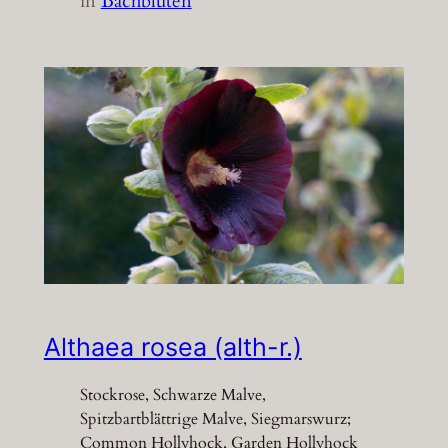
in
Bachblüten
Althaea rosea (alth-r.)
Stockrose, Schwarze Malve,
Spitzbartblättrige Malve, Siegmarswurz;
Common Hollyhock, Garden Hollyhock