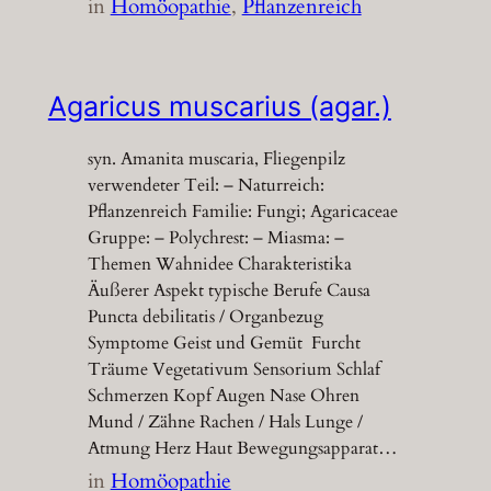
in
Homöopathie
, 
Pflanzenreich
Agaricus muscarius (agar.)
syn. Amanita muscaria, Fliegenpilz
verwendeter Teil: – Naturreich:
Pflanzenreich Familie: Fungi; Agaricaceae
Gruppe: – Polychrest: – Miasma: –
Themen Wahnidee Charakteristika
Äußerer Aspekt typische Berufe Causa
Puncta debilitatis / Organbezug
Symptome Geist und Gemüt Furcht
Träume Vegetativum Sensorium Schlaf
Schmerzen Kopf Augen Nase Ohren
Mund / Zähne Rachen / Hals Lunge /
Atmung Herz Haut Bewegungsapparat…
in
Homöopathie