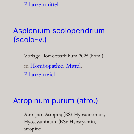
Pflanzenmittel
Asplenium scolopendrium
(scolo-v.)
Vorlage Homöopathikum 2026 (hom.)
in
Homöopathie
, 
Mittel
, 
Pflanzenreich
Atropinum purum (atro.)
Atro-pur; Atropin; (RS)-Hyoscaminum,
Hyoscyaminum-(RS); Hyoscyamin,
atropine