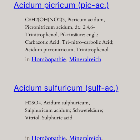
Acidum picricum (pic-ac.)
C6H2(OH(NO2)3, Picricum acidum,
Picronitricum acidum, dt.: 2,4,6-
Trinitrophenol, Pikrinsäure; engl.:
Carbazotic Acid, Tri-nitro-carbolic Acid;
Acidum picronitricum, Trinitrophenol
in
Homöopathie
, 
Mineralreich
Acidum sulfuricum (sulf-ac.)
H2SO4, Acidum sulphuricum,
Sulphuricum acidum; Schwefelsäure;
Vitriol, Sulphuric acid
in
Homöopathie
, 
Mineralreich
, 