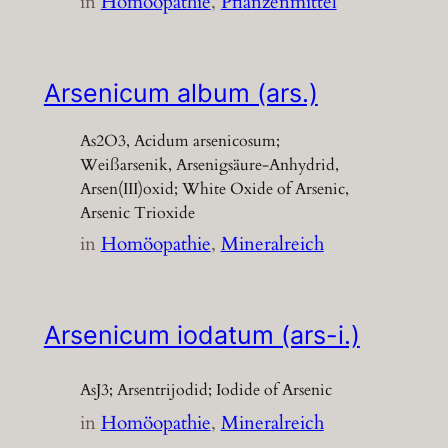
in
Homöopathie
, 
Pflanzenmittel
Arsenicum album (ars.)
As2O3, Acidum arsenicosum;
Weißarsenik, Arsenigsäure-Anhydrid,
Arsen(III)oxid; White Oxide of Arsenic,
Arsenic Trioxide
in
Homöopathie
, 
Mineralreich
Arsenicum iodatum (ars-i.)
AsJ3; Arsentrijodid; Iodide of Arsenic
in
Homöopathie
, 
Mineralreich