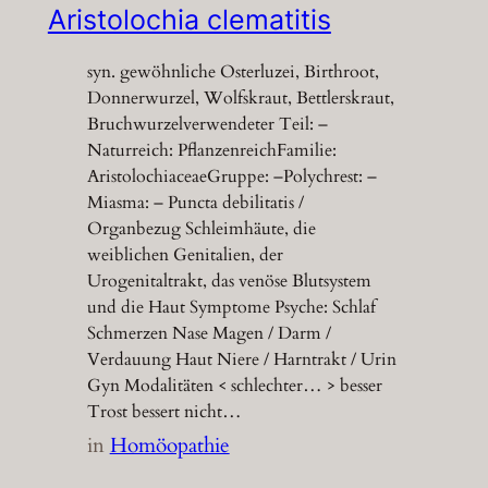
Aristolochia clematitis
syn. gewöhnliche Osterluzei, Birthroot,
Donnerwurzel, Wolfskraut, Bettlerskraut,
Bruchwurzelverwendeter Teil: –
Naturreich: PflanzenreichFamilie:
AristolochiaceaeGruppe: –Polychrest: –
Miasma: – Puncta debilitatis /
Organbezug Schleimhäute, die
weiblichen Genitalien, der
Urogenitaltrakt, das venöse Blutsystem
und die Haut Symptome Psyche: Schlaf
Schmerzen Nase Magen / Darm /
Verdauung Haut Niere / Harntrakt / Urin
Gyn Modalitäten < schlechter… > besser
Trost bessert nicht…
in
Homöopathie