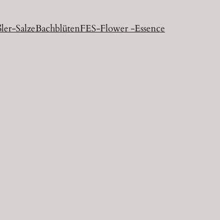
ler-Salze
Bachblüten
FES-Flower -Essence