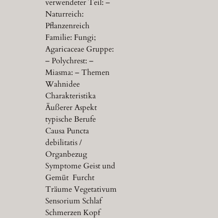
verwendeter Teil: –
Naturreich:
Pflanzenreich
Familie: Fungi;
Agaricaceae Gruppe:
– Polychrest: –
Miasma: – Themen
Wahnidee
Charakteristika
Äußerer Aspekt
typische Berufe
Causa Puncta
debilitatis /
Organbezug
Symptome Geist und
Gemüt Furcht
Träume Vegetativum
Sensorium Schlaf
Schmerzen Kopf