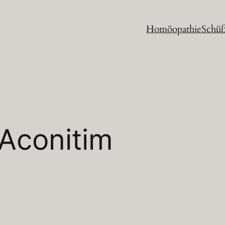
Homöopathie
Schüß
Aconitim