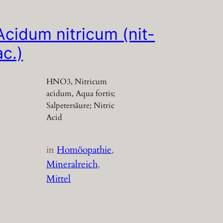
Acidum nitricum (nit-
ac.)
HNO3, Nitricum
acidum, Aqua fortis;
Salpetersäure; Nitric
Acid
in
Homöopathie
, 
Mineralreich
, 
Mittel