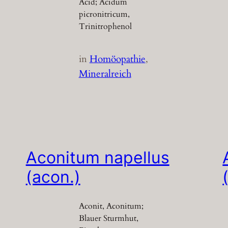
Acid; Acidum
picronitricum,
Trinitrophenol
in
Homöopathie
, 
Mineralreich
Aconitum napellus
(acon.)
Aconit, Aconitum;
Blauer Sturmhut,