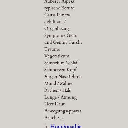
Äußerer Aspekt
typische Berufe
Causa Puncta
debilitatis /
Organbezug
Symptome Geist
und Gemüt Furcht
Träume
Vegetativum
Sensorium Schlaf
Schmerzen Kopf
Augen Nase Ohren
Mund / Zähne
Rachen / Hals
Lunge / Atmung
Herz Haut
Bewegungsapparat
Bauch /…
in
Homöopathie