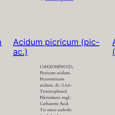
m
Acidum picricum (pic-
ac.)
C6H2(OH(NO2)3,
Picricum acidum,
Picronitricum
acidum, dt.: 2,4,6-
Trinitrophenol,
Pikrinsäure; engl.:
Carbazotic Acid,
Tri-nitro-carbolic