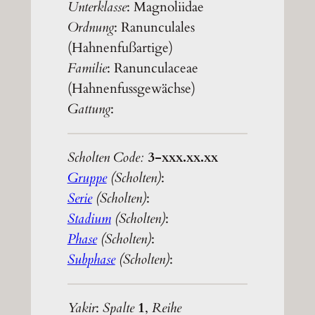
Unterklasse
: Magnoliidae
Ordnung
: Ranunculales
(Hahnenfußartige)
Familie
: Ranunculaceae
(Hahnenfussgewächse)
Gattung
:
Scholten Code:
3-xxx.xx.xx
Gruppe
(Scholten)
:
Serie
(Scholten)
:
Stadium
(Scholten)
:
Phase
(Scholten)
:
Subphase
(Scholten)
:
Yakir
:
Spalte
1
,
Reihe