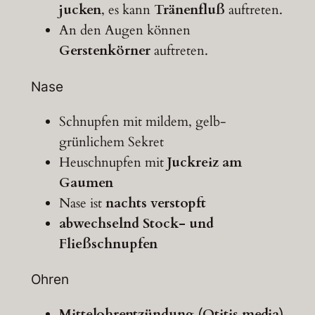
jucken
, es kann
Tränenfluß
auftreten.
An den Augen können
Gerstenkörner
auftreten.
Nase
Schnupfen mit mildem, gelb-
grünlichem Sekret
Heuschnupfen mit
Juckreiz am
Gaumen
Nase ist
nachts verstopft
abwechselnd Stock- und
Fließschnupfen
Ohren
Mittelohrentzündung (Otitis media)