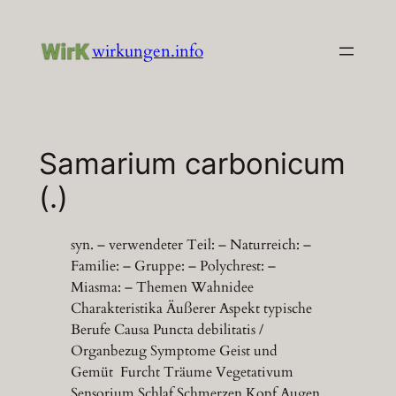
Zum
Inhalt
wirkungen.info
springen
Samarium carbonicum
(.)
syn. – verwendeter Teil: – Naturreich: –
Familie: – Gruppe: – Polychrest: –
Miasma: – Themen Wahnidee
Charakteristika Äußerer Aspekt typische
Berufe Causa Puncta debilitatis /
Organbezug Symptome Geist und
Gemüt Furcht Träume Vegetativum
Sensorium Schlaf Schmerzen Kopf Augen