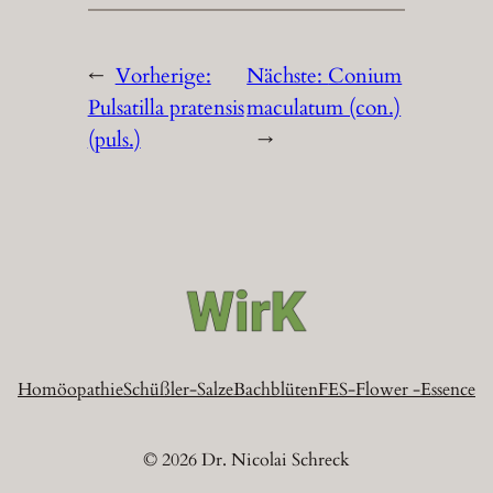
←
Vorherige:
Nächste:
Conium
Pulsatilla pratensis
maculatum (con.)
(puls.)
→
Homöopathie
Schüßler-Salze
Bachblüten
FES-Flower -Essence
© 2026 Dr. Nicolai Schreck