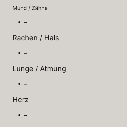
Mund / Zähne
–
Rachen / Hals
–
Lunge / Atmung
–
Herz
–