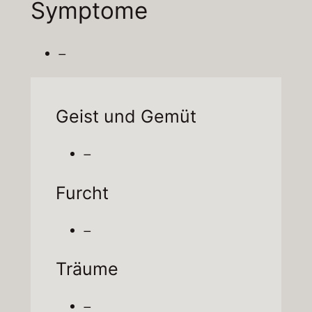
Symptome
–
Geist und Gemüt
–
Furcht
–
Träume
–