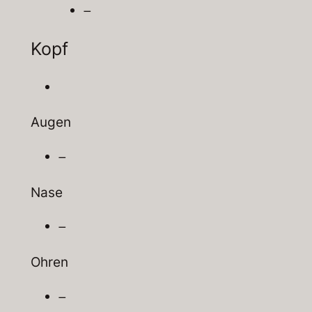
–
Kopf
Augen
–
Nase
–
Ohren
–