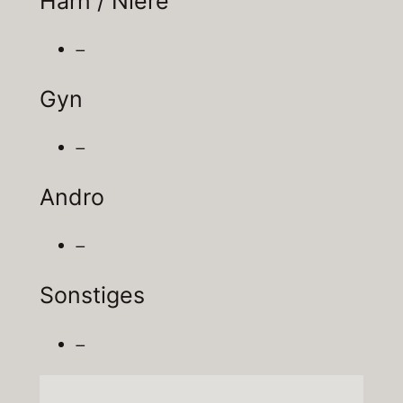
Harn / Niere
–
Gyn
–
Andro
–
Sonstiges
–