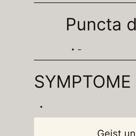
Puncta d
–
SYMPTOME
Geist u