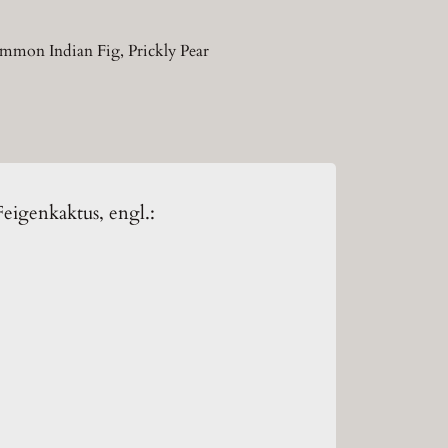
Common Indian Fig, Prickly Pear
Feigenkaktus, engl.: