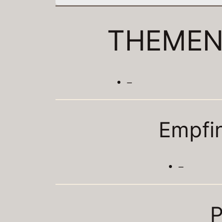
THEME
–
Empfi
–
P