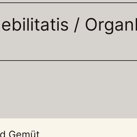
ebilitatis / Orga
nd Gemüt