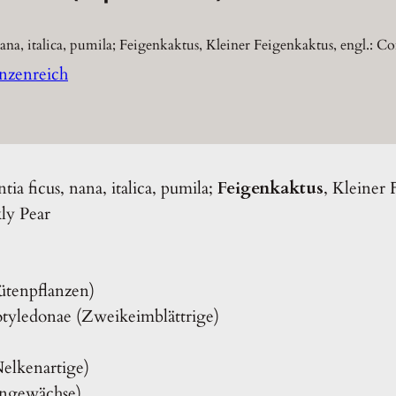
nana, italica, pumila; Feigenkaktus, Kleiner Feigenkaktus, engl.: 
anzenreich
tia ficus, nana, italica, pumila;
Feigenkaktus
, Kleiner 
ly Pear
ütenpflanzen)
otyledonae (Zweikeimblättrige)
Nelkenartige)
engewächse)