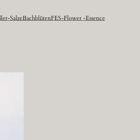
ler-Salze
Bachblüten
FES-Flower -Essence