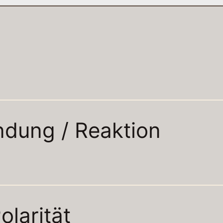
N
ndung / Reaktion
olarität