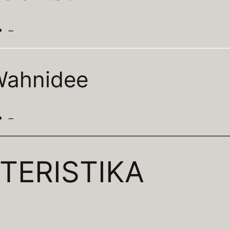
–
Wahnidee
–
TERISTIKA