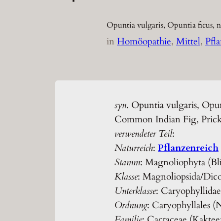
Opuntia vulgaris, Opuntia ficus, 
in
Homöopathie
, 
Mittel
, 
Pfl
syn
. Opuntia vulgaris, Opun
Common Indian Fig, Prick
verwendeter Teil
:
Naturreich
:
Pflanzenreich
Stamm
: Magnoliophyta (Bl
Klasse
: Magnoliopsida/Dic
Unterklasse
: Caryophyllidae
Ordnung
: Caryophyllales (
Familie
: Cactaceae (Kakte