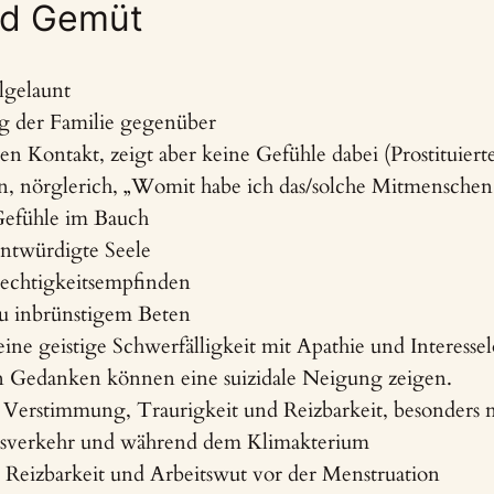
nd Gemüt
lgelaunt
ig der Familie gegenüber
len Kontakt, zeigt aber keine Gefühle dabei (Prostituiert
n, nörglerich, „Womit habe ich das/solche Mitmenschen 
Gefühle im Bauch
entwürdigte Seele
rechtigkeitsempfinden
u inbrünstigem Beten
eine geistige Schwerfälligkeit mit Apathie und Interessel
n Gedanken können eine suizidale Neigung zeigen.
 Verstimmung, Traurigkeit und Reizbarkeit, besonders 
tsverkehr und während dem Klimakterium
, Reizbarkeit und Arbeitswut vor der Menstruation