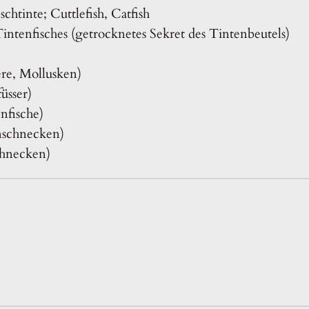
schtinte; Cuttlefish, Catfish
Tintenfisches (getrocknetes Sekret des Tintenbeutels)
ere, Mollusken)
üsser)
nfische)
enschnecken)
chnecken)