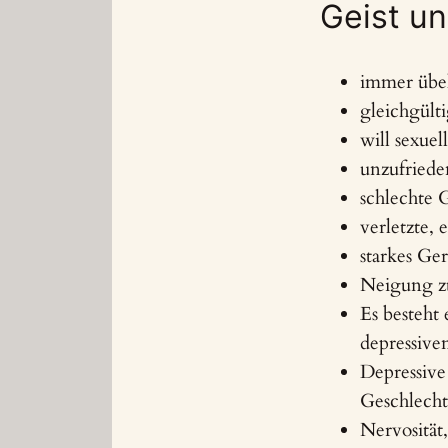
Geist u
immer übe
gleichgült
will sexuel
unzufriede
schlechte 
verletzte, 
starkes Ge
Neigung z
Es besteht 
depressive
Depressive
Geschlech
Nervosität