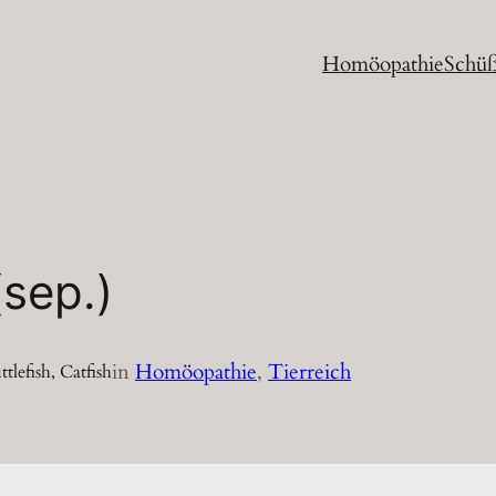
Homöopathie
Schüß
(sep.)
in
Homöopathie
, 
Tierreich
tlefish, Catfish