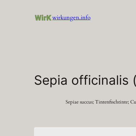
Zum
Inhalt
wirkungen.info
springen
Sepia officinalis 
Sepiae succus; Tintenfischtinte; Cut