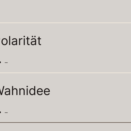
olarität
–
Wahnidee
–