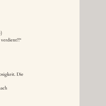
e)
verdient?!“
osigkeit. Die
nach