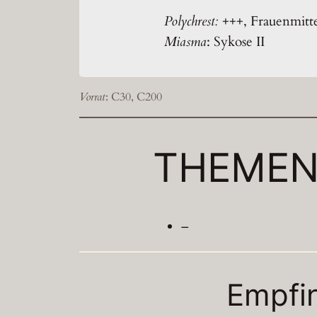
Polychrest:
+++, Frauenmitt
Miasma
: Sykose II
Vorrat
: C30, C200
THEME
–
Empfi