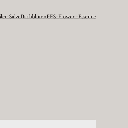
ler-Salze
Bachblüten
FES-Flower -Essence