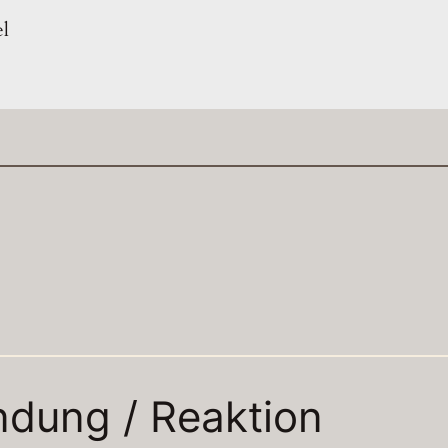
el
N
ndung / Reaktion