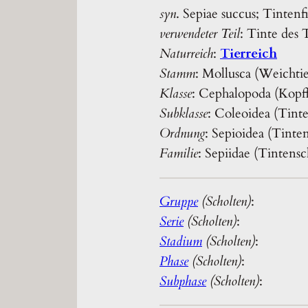
syn
. Sepiae succus; Tintenfi
verwendeter Teil
: Tinte des 
Naturreich
:
Tierreich
Stamm
: Mollusca (Weichti
Klasse
: Cephalopoda (Kopff
Subklasse
: Coleoidea (Tinte
Ordnung
: Sepioidea (Tint
Familie
: Sepiidae (Tintens
Gruppe
(Scholten)
:
Serie
(Scholten)
:
Stadium
(Scholten)
:
Phase
(Scholten)
:
Subphase
(Scholten)
: