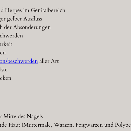
d Herpes im Genitalbereich
er gelber Ausfluss
ch der Absonderungen
schwerden
rkeit
ten
ionsbeschwerden
aller Art
üste
ucken
er Mitte des Nagels
nde Haut (Muttermale, Warzen, Feigwarzen und Polype