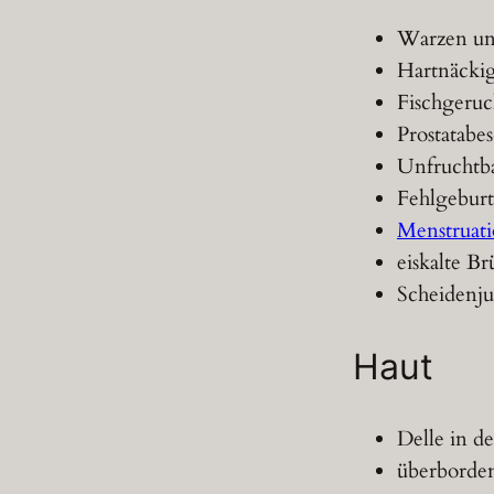
Warzen un
Hartnäckig
Fischgeru
Prostatabe
Unfruchtba
Fehlgebur
Menstruat
eiskalte Br
Scheidenj
Haut
Delle in d
überborde