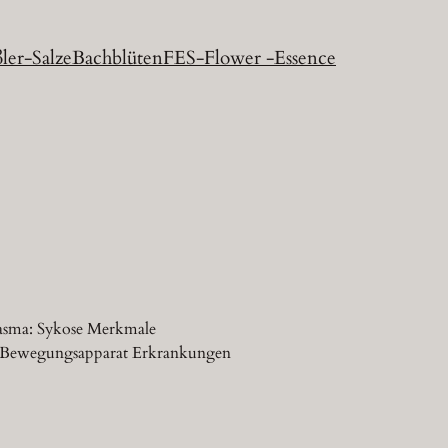
ler-Salze
Bachblüten
FES-Flower -Essence
Miasma: Sykose Merkmale
t Bewegungsapparat Erkrankungen