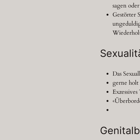
sagen oder 
Gestörter S
ungeduldig 
Wiederho
Sexualit
Das Sexuall
gerne holt
Exzessives 
«Überborde
Genitalb