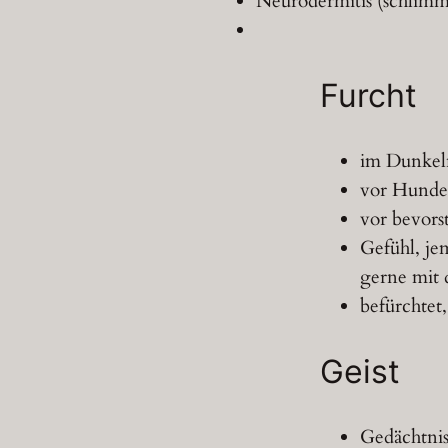
Neurodermitis (schlimm
Furcht
im Dunkel
vor Hund
vor bevors
Gefühl, je
gerne mit 
befürchtet
Geist
Gedächtnis