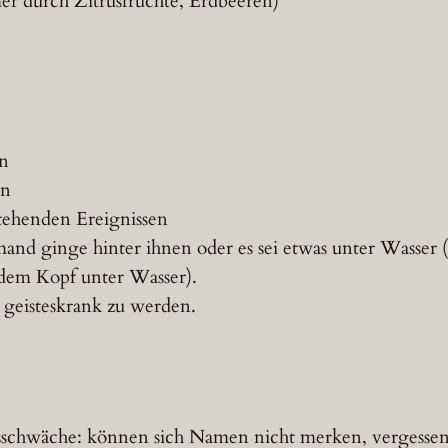
er durch Zitrusfrüchte, Erdbeeren)
n
en
tehenden Ereignissen
mand ginge hinter ihnen oder es sei etwas unter Wasser 
dem Kopf unter Wasser).
, geisteskrank zu werden.
schwäche: können sich Namen nicht merken, vergessen,