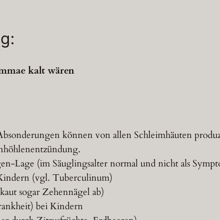
g:
ammae kalt wären
Absonderungen können von allen Schleimhäuten produzi
nhöhlenentzündung.
gen-Lage (im Säuglingsalter normal und nicht als Symp
 Kindern (vgl. Tuberculinum)
(kaut sogar Zehennägel ab)
rankheit) bei Kindern