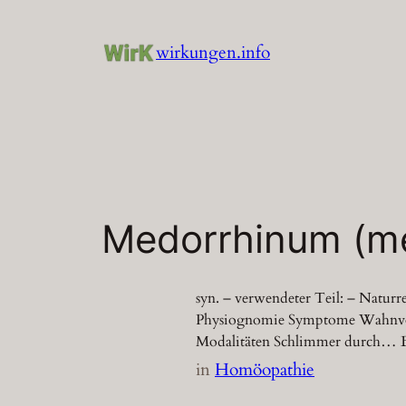
Zum
Inhalt
wirkungen.info
springen
Medorrhinum (m
syn. – verwendeter Teil: – Natur
Physiognomie Symptome Wahnvorst
Modalitäten Schlimmer durch… 
in
Homöopathie