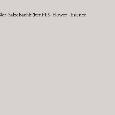
ler-Salze
Bachblüten
FES-Flower -Essence