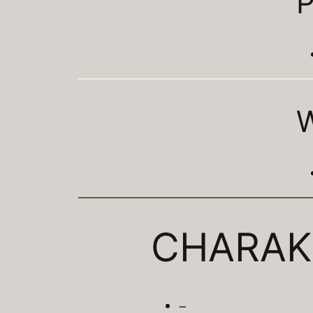
P
CHARAK
–