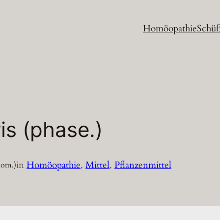
Homöopathie
Schüß
is (phase.)
in
Homöopathie
, 
Mittel
, 
Pflanzenmittel
hom.)