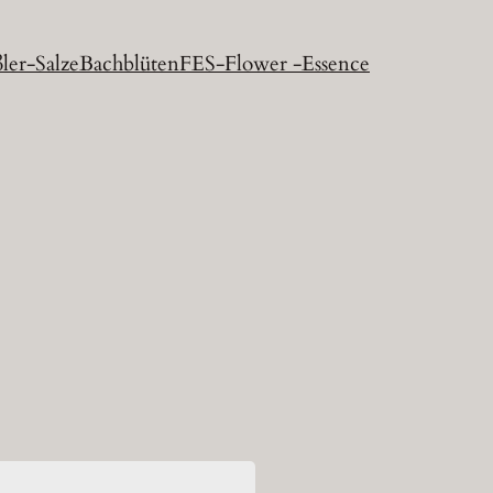
ler-Salze
Bachblüten
FES-Flower -Essence