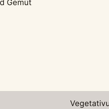
nd Gemüt
Vegetativ