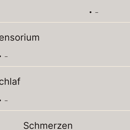
–
ensorium
–
chlaf
–
Schmerzen