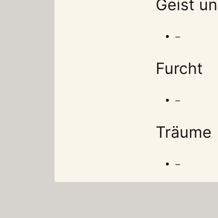
Geist u
–
Furcht
–
Träume
–