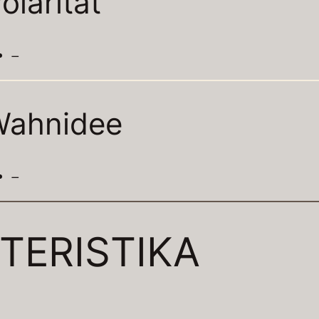
olarität
–
Wahnidee
–
TERISTIKA