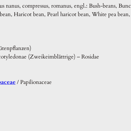
lus nanus, compressus, romanus, engl.: Bush-beans, Bun
bean, Haricot bean, Pearl haricot bean, White pea bean
ütenpflanzen)
cotyledonae (Zweikeimblättrige) – Rosidae
baceae
/ Papilionaceae