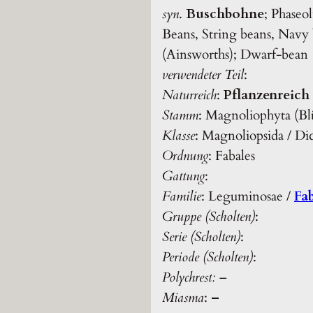
syn
.
Buschbohne
; Phaseo
Beans, String beans, Navy 
(Ainsworths); Dwarf-bean
verwendeter Teil
:
Naturreich
:
Pflanzenreich
Stamm
: Magnoliophyta (Bl
Klasse
: Magnoliopsida / Di
Ordnung
: Fabales
Gattung
:
Familie
: Leguminosae /
Fa
Gruppe (Scholten)
:
Serie (Scholten)
:
Periode (Scholten)
:
Polychrest:
–
Miasma
:
–