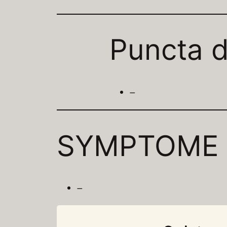
Puncta d
–
SYMPTOME
–