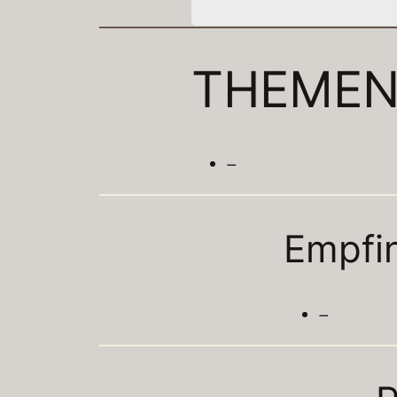
THEME
–
Empfi
–