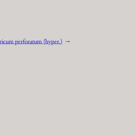
icum perforatum (hyper.)
→