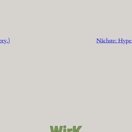
bry.)
Nächste:
Hyper