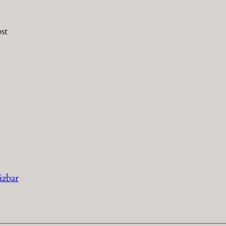
st
izbar