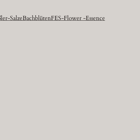
ler-Salze
Bachblüten
FES-Flower -Essence