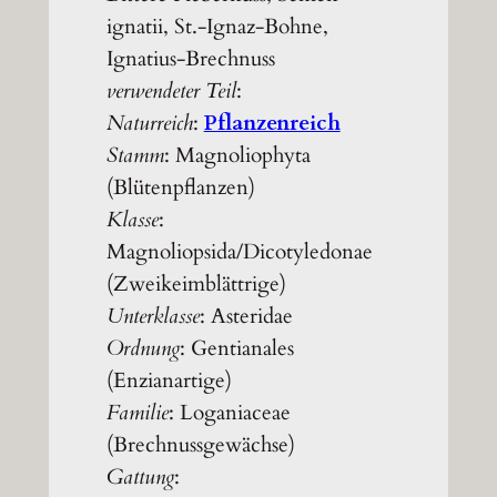
ignatii, St.-Ignaz-Bohne,
Ignatius-Brechnuss
verwendeter Teil
:
Naturreich
:
Pflanzenreich
Stamm
: Magnoliophyta
(Blütenpflanzen)
Klasse
:
Magnoliopsida/Dicotyledonae
(Zweikeimblättrige)
Unterklasse
: Asteridae
Ordnung
: Gentianales
(Enzianartige)
Familie
: Loganiaceae
(Brechnussgewächse)
Gattung
: