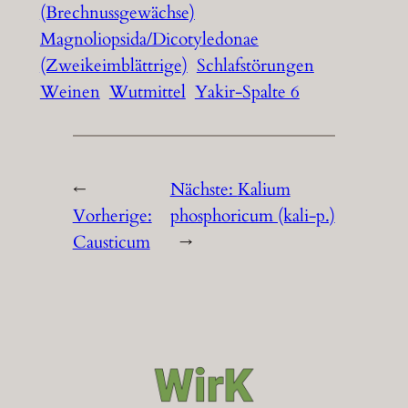
(Brechnussgewächse)
Magnoliopsida/Dicotyledonae
(Zweikeimblättrige)
Schlafstörungen
Weinen
Wutmittel
Yakir-Spalte 6
←
Nächste:
Kalium
Vorherige:
phosphoricum (kali-p.)
Causticum
→